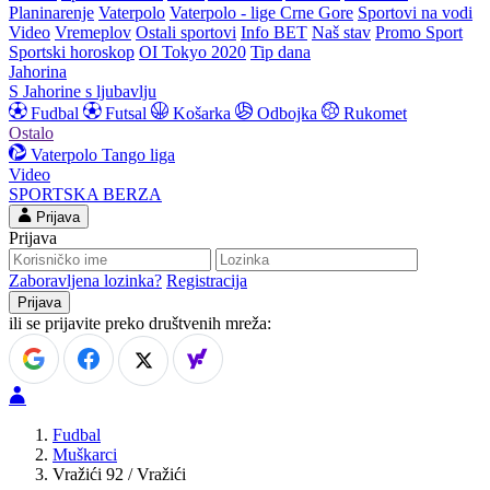
Planinarenje
Vaterpolo
Vaterpolo - lige Crne Gore
Sportovi na vodi
Video
Vremeplov
Ostali sportovi
Info BET
Naš stav
Promo Sport
Sportski horoskop
OI Tokyo 2020
Tip dana
Jahorina
S Jahorine s ljubavlju
Fudbal
Futsal
Košarka
Odbojka
Rukomet
Ostalo
Vaterpolo
Tango liga
Video
SPORTSKA BERZA
Prijava
Prijava
Zaboravljena lozinka?
Registracija
ili se prijavite preko društvenih mreža:
Fudbal
Muškarci
Vražići 92 / Vražići