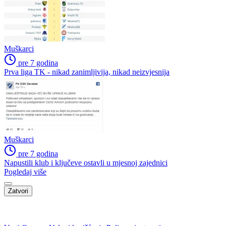
Muškarci
pre 7 godina
Prva liga TK - nikad zanimljivija, nikad neizvjesnija
Muškarci
pre 7 godina
Napustili klub i ključeve ostavli u mjesnoj zajednici
Pogledaj više
Zatvori