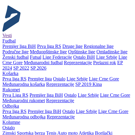
Vesti
Fudbal
Premijer liga BiH
Prva liga RS
Druge lige
Regionalne lige
Područne lige
Međuopštinske lige
Opštinske lige
Omladinske lige
Ženski fudbal
Futsal
Lige Federacije
Ostalo BiH
Lige Srbije
Lige
Crne Gore
Međunarodni fudbal
Reprezentacije
Prelazni rok
EP
2024
SP 2022
SP 2026
Košarka
Prva liga RS
Premijer liga
Ostalo
Lige Srbije
Lige Crne Gore
Međunarodna košarka
Reprezentacije
SP 2019 Kina
Rukomet
Prva Liga RS
Premijer liga BiH
Ostalo
Lige Srbije
Lige Crne Gore
Međunarodni rukomet
Reprezentacije
Odbojka
Prva liga RS
Premijer liga BiH
Ostalo
Lige Srbije
Lige Crne Gore
Međunarodna odbojka
Reprezentacije
Kolumne
Ostalo
Zimski
Sportska berza
Tenis
Auto moto
Atletika
Borilački