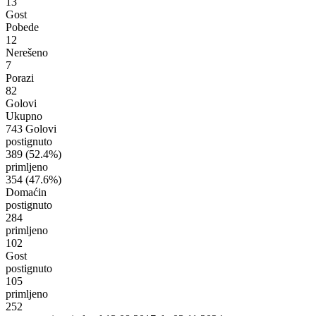
13
Gost
Pobede
12
Nerešeno
7
Porazi
82
Golovi
Ukupno
743 Golovi
postignuto
389
(52.4%)
primljeno
354
(47.6%)
Domaćin
postignuto
284
primljeno
102
Gost
postignuto
105
primljeno
252