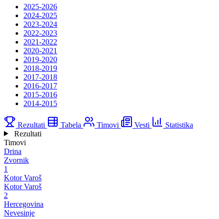
2025-2026
2024-2025
2023-2024
2022-2023
2021-2022
2020-2021
2019-2020
2018-2019
2017-2018
2016-2017
2015-2016
2014-2015
Rezultati
Tabela
Timovi
Vesti
Statistika
Rezultati
Timovi
Drina
Zvornik
1
Kotor Varoš
Kotor Varoš
2
Hercegovina
Nevesinje