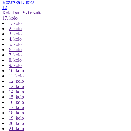
Kozarska Dubica
12
Kola
Dani
Svi rezultati
17. kolo
1. kolo
2. kolo
3. kolo
4. kolo
5. kolo
6. kolo
7. kolo
8. kolo
9. kolo
10. kolo
11. kolo
12. kolo
13. kolo
14. kolo
15. kolo
16. kolo
17. kolo
18. kolo
19. kolo
20. kolo
21. kolo