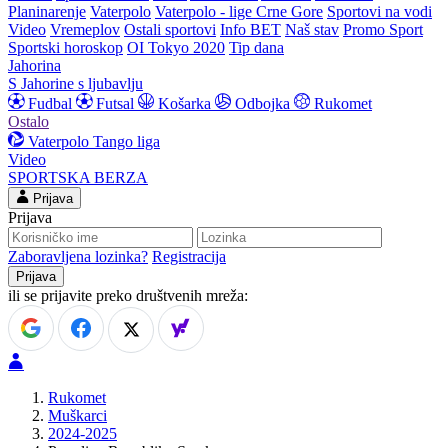
Planinarenje
Vaterpolo
Vaterpolo - lige Crne Gore
Sportovi na vodi
Video
Vremeplov
Ostali sportovi
Info BET
Naš stav
Promo Sport
Sportski horoskop
OI Tokyo 2020
Tip dana
Jahorina
S Jahorine s ljubavlju
Fudbal
Futsal
Košarka
Odbojka
Rukomet
Ostalo
Vaterpolo
Tango liga
Video
SPORTSKA BERZA
Prijava
Prijava
Zaboravljena lozinka?
Registracija
ili se prijavite preko društvenih mreža:
Rukomet
Muškarci
2024-2025