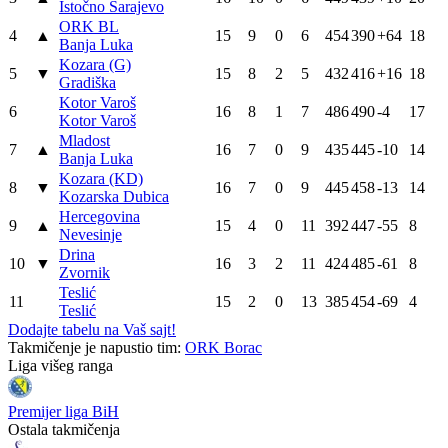
Istočno Sarajevo
ORK BL
4
▲
15
9
0
6
454
390
+64
18
Banja Luka
Kozara (G)
5
▼
15
8
2
5
432
416
+16
18
Gradiška
Kotor Varoš
6
16
8
1
7
486
490
-4
17
Kotor Varoš
Mladost
7
▲
16
7
0
9
435
445
-10
14
Banja Luka
Kozara (KD)
8
▼
16
7
0
9
445
458
-13
14
Kozarska Dubica
Hercegovina
9
▲
15
4
0
11
392
447
-55
8
Nevesinje
Drina
10
▼
16
3
2
11
424
485
-61
8
Zvornik
Teslić
11
15
2
0
13
385
454
-69
4
Teslić
Dodajte tabelu na Vaš sajt!
Takmičenje je napustio tim:
ORK Borac
Liga višeg ranga
Premijer liga BiH
Ostala takmičenja