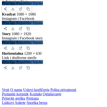
Prva liga Republike Srpske
Kvadrat
1080 × 1080
Instagram i Facebook
Prva liga Republike Srpske
Story
1080 × 1920
Instagram i Facebook story
Prva liga Republike Srpske
Horizontalna
1200 × 630
Link i društvene mreže
Prva liga Republike Srpske
Vesti
O nama
Uslovi korišćenja
Polisa privatnosti
Postanite korisnik
Kontakt
Oglašavanje
Prijavite grešku
Pretraga
Linkovi
Ankete
Sportka berza