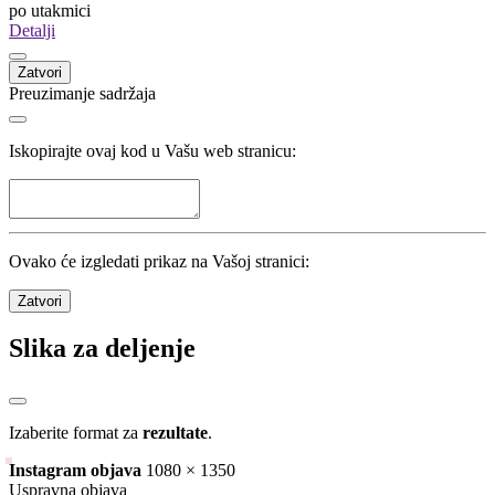
po utakmici
Detalji
Zatvori
Preuzimanje sadržaja
Iskopirajte ovaj kod u Vašu web stranicu:
Ovako će izgledati prikaz na Vašoj stranici:
Zatvori
Slika za deljenje
Izaberite format za
rezultate
.
Instagram objava
1080 × 1350
Uspravna objava