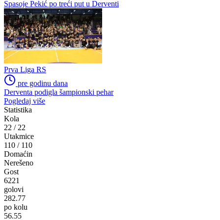
Spasoje Pekić po treći put u Derventi
Prva Liga RS
pre godinu dana
Derventa podigla šampionski pehar
Pogledaj više
Statistika
Kola
22
/
22
Utakmice
110
/
110
Domaćin
Nerešeno
Gost
6221
golovi
282.77
po kolu
56.55