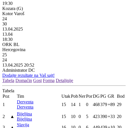
19:30
Kozara (G)
Kotor Varoš
24
30
13.04.2025
13.04
18:30
ORK BL
Hercegovina
25
24
13.04.2025 20:52
Administrator DC
Dodajte rezultate na Vaš sajt!
Tabela
Domaćin
Gost
Forma
Detaljnije
Tabela
Poz
Tim
Utak
Pob
Ner
Por
DG
PG
GR
Bod
Derventa
1
15
14
1
0
468
379
+89
29
Derventa
Bijeljina
2
▲
15
10
0
5
423
390
+33
20
Bijeljina
Slavija
3
▲
16
10
0
6
449
439
+10
20