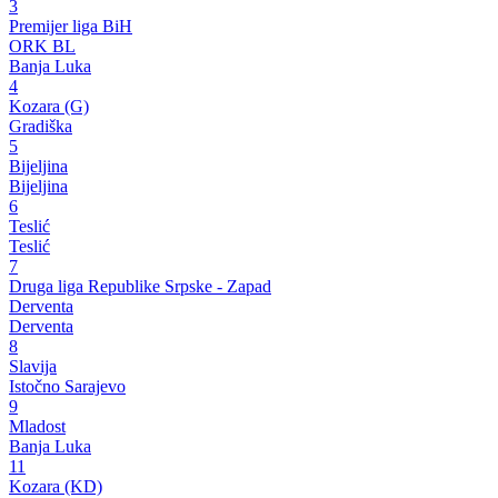
3
Premijer liga BiH
ORK BL
Banja Luka
4
Kozara (G)
Gradiška
5
Bijeljina
Bijeljina
6
Teslić
Teslić
7
Druga liga Republike Srpske - Zapad
Derventa
Derventa
8
Slavija
Istočno Sarajevo
9
Mladost
Banja Luka
11
Kozara (KD)