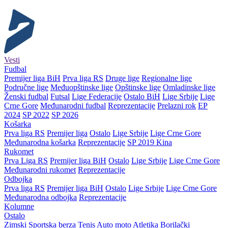
Vesti
Fudbal
Premijer liga BiH
Prva liga RS
Druge lige
Regionalne lige
Područne lige
Međuopštinske lige
Opštinske lige
Omladinske lige
Ženski fudbal
Futsal
Lige Federacije
Ostalo BiH
Lige Srbije
Lige
Crne Gore
Međunarodni fudbal
Reprezentacije
Prelazni rok
EP
2024
SP 2022
SP 2026
Košarka
Prva liga RS
Premijer liga
Ostalo
Lige Srbije
Lige Crne Gore
Međunarodna košarka
Reprezentacije
SP 2019 Kina
Rukomet
Prva Liga RS
Premijer liga BiH
Ostalo
Lige Srbije
Lige Crne Gore
Međunarodni rukomet
Reprezentacije
Odbojka
Prva liga RS
Premijer liga BiH
Ostalo
Lige Srbije
Lige Crne Gore
Međunarodna odbojka
Reprezentacije
Kolumne
Ostalo
Zimski
Sportska berza
Tenis
Auto moto
Atletika
Borilački