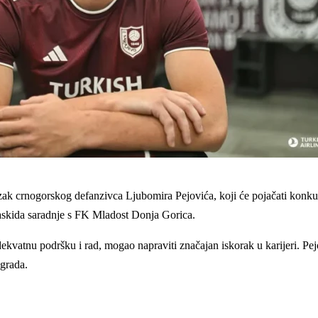
k crnogorskog defanzivca Ljubomira Pejovića, koji će pojačati konkuren
askida saradnje s FK Mladost Donja Gorica.
adekvatnu podršku i rad, mogao napraviti značajan iskorak u karijeri. Pe
ograda.