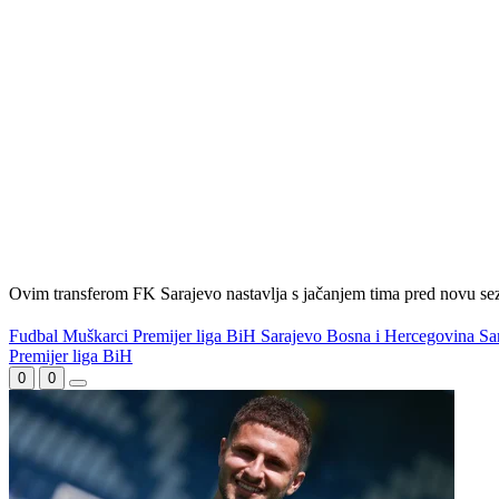
Ovim transferom FK Sarajevo nastavlja s jačanjem tima pred novu sezo
Fudbal
Muškarci
Premijer liga BiH
Sarajevo
Bosna i Hercegovina
Sa
WEB PREPORUKE
Sloboda krenula po povratak u elitu: Cilj je jasan – ekspresni
povratak u Premijer ligu BiH