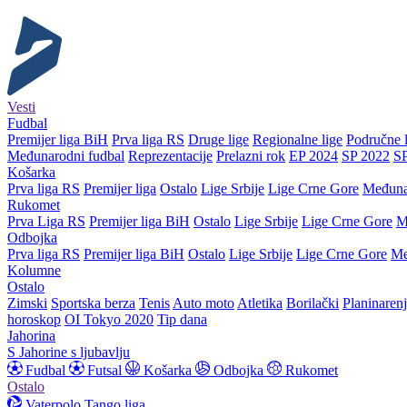
Vesti
Fudbal
Premijer liga BiH
Prva liga RS
Druge lige
Regionalne lige
Područne l
Međunarodni fudbal
Reprezentacije
Prelazni rok
EP 2024
SP 2022
S
Košarka
Prva liga RS
Premijer liga
Ostalo
Lige Srbije
Lige Crne Gore
Međuna
Rukomet
Prva Liga RS
Premijer liga BiH
Ostalo
Lige Srbije
Lige Crne Gore
M
Odbojka
Prva liga RS
Premijer liga BiH
Ostalo
Lige Srbije
Lige Crne Gore
Me
Kolumne
Ostalo
Zimski
Sportska berza
Tenis
Auto moto
Atletika
Borilački
Planinaren
horoskop
OI Tokyo 2020
Tip dana
Jahorina
S Jahorine s ljubavlju
Fudbal
Futsal
Košarka
Odbojka
Rukomet
Ostalo
Vaterpolo
Tango liga