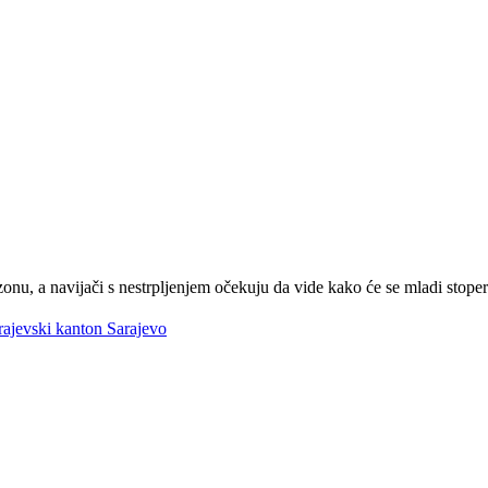
nu, a navijači s nestrpljenjem očekuju da vide kako će se mladi stope
rajevski kanton
Sarajevo
Fener i Aarhus upisali domaće pobjede u kvalifikacijama za
Ligu prvaka