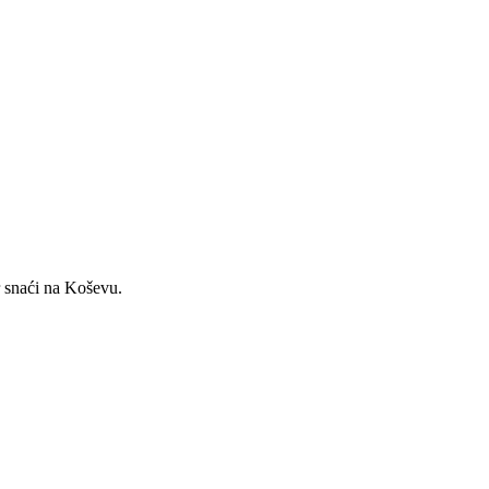
r snaći na Koševu.
Modrić: San je i dalje isti