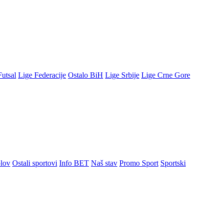
Futsal
Lige Federacije
Ostalo BiH
Lige Srbije
Lige Crne Gore
lov
Ostali sportovi
Info BET
Naš stav
Promo Sport
Sportski