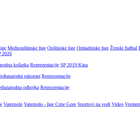
ige
Međuopštinske lige
Opštinske lige
Omladinske lige
Ženski fudbal
P 2026
rodna košarka
Reprezentacije
SP 2019 Kina
eđunarodni rukomet
Reprezentacije
đunarodna odbojka
Reprezentacije
je
Vaterpolo
Vaterpolo - lige Crne Gore
Sportovi na vodi
Video
Vremep