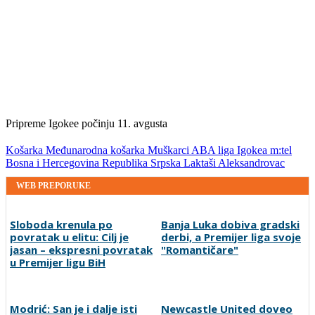
Pripreme Igokee počinju 11. avgusta
Košarka
Međunarodna košarka
Muškarci
ABA liga
Igokea m:tel
Bosna i Hercegovina
Republika Srpska
Laktaši
Aleksandrovac
WEB PREPORUKE
Sloboda krenula po
Banja Luka dobiva gradski
povratak u elitu: Cilj je
derbi, a Premijer liga svoje
jasan – ekspresni povratak
"Romantičare"