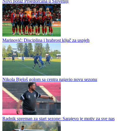
Sergej Bjelica potpisao ugovor sa Radničkim iz Niša
Doskorašnji golman Famosa iz Vojkovića Sergej Bjelica novi je
golman Radničkog iz Niša. On je jučer potpisao ugovor sa
Nišlijama, a dogovorio je saradnju na dvije godine. Bjelica je od...
Novi poraz Prijedorčana u Sloveniji
Marinović: Disciplina i hrabrost ključ za uspjeh