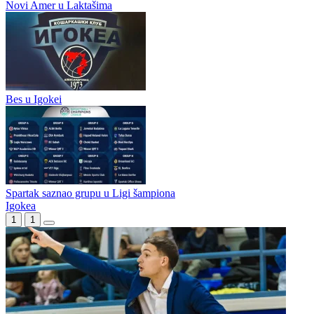
Jedna ABA dvije grupe
ABA liga ulazi u novu eru — ali ne bez drame!
Novi Amer u Laktašima
Bes u Igokei