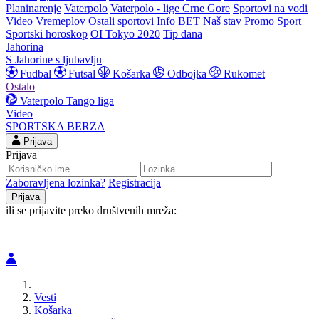
Planinarenje
Vaterpolo
Vaterpolo - lige Crne Gore
Sportovi na vodi
Video
Vremeplov
Ostali sportovi
Info BET
Naš stav
Promo Sport
Sportski horoskop
OI Tokyo 2020
Tip dana
Jahorina
S Jahorine s ljubavlju
Fudbal
Futsal
Košarka
Odbojka
Rukomet
Ostalo
Vaterpolo
Tango liga
Video
SPORTSKA BERZA
Prijava
Prijava
Zaboravljena lozinka?
Registracija
ili se prijavite preko društvenih mreža:
Vesti
Košarka