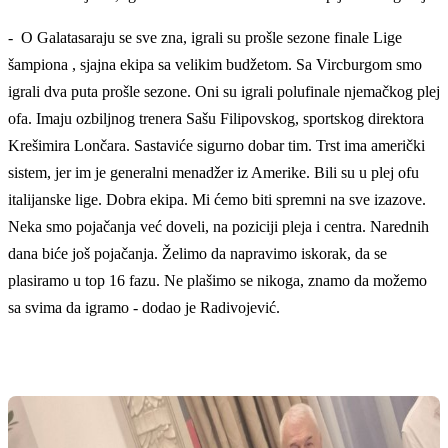
- O Galatasaraju se sve zna, igrali su prošle sezone finale Lige
šampiona , sjajna ekipa sa velikim budžetom. Sa Vircburgom smo
igrali dva puta prošle sezone. Oni su igrali polufinale njemačkog plej
ofa. Imaju ozbiljnog trenera Sašu Filipovskog, sportskog direktora
Krešimira Lončara. Sastaviće sigurno dobar tim. Trst ima američki
sistem, jer im je generalni menadžer iz Amerike. Bili su u plej ofu
italijanske lige. Dobra ekipa. Mi ćemo biti spremni na sve izazove.
Neka smo pojačanja već doveli, na poziciji pleja i centra. Narednih
dana biće još pojačanja. Želimo da napravimo iskorak, da se
plasiramo u top 16 fazu. Ne plašimo se nikoga, znamo da možemo
sa svima da igramo - dodao je Radivojević.