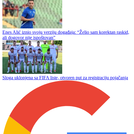
Đoković otvara raspravu o novom formatu tenisa
Zvezda poražena od Hapolea
Enes Alić iznio svoju verziju događaja: “Želio sam korektan raskid,
ali dogovor nije ispoštovan”