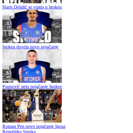
trener rođen 2002. godine iz Jahorine je otišao u stručni štab...
ABA liga usvojila novi format i izabrala rukovodstvo: sezona
2026/27 donosi velike promjene
Haris Delalić se vratio u Igokeu
Igokea dovela novo pojačanje