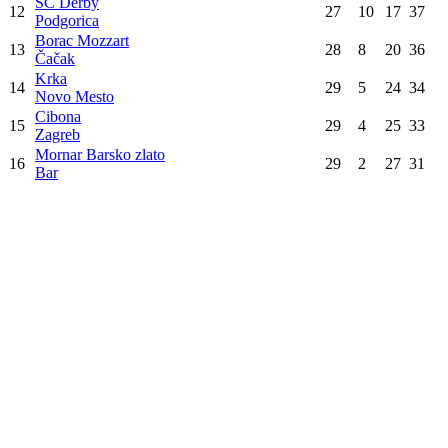
Igokea m:tel
5
29
18
11
47
Aleksandrovac
Cedevita Olimpija
6
29
18
11
47
Ljubljana
Spartak Office Shoes
7
29
17
12
46
Subotica
Mega MIS
8
29
16
13
45
Beograd
Zadar
9
29
14
15
43
Zadar
FMP Soccerbet
10
29
13
16
42
Železnik
Split
11
29
9
20
38
Split
SC Derby
12
27
10
17
37
Podgorica
Borac Mozzart
13
28
8
20
36
Čačak
Krka
14
29
5
24
34
Novo Mesto
Cibona
15
29
4
25
33
Zagreb
Mornar Barsko zlato
16
29
2
27
31