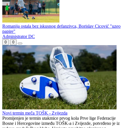
Nikola Bjeloš golom sa centra najavio novu sezonu
Radnik spreman za start sezone: Sarajevo je motiv za sve nas
Romanija ostala bez iskusnog defanzivca, Borislav Cicović "uzeo
papire"
Administrator DC
0
0