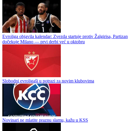
Košarka / Međunarodna košarka
Igokea na Superkupu VTB lige
Evroliga objavila kalendar: Zvezda startuje protiv Žalgirisa, Partizan
dočekuje Milano — prvi derbi već u oktobru