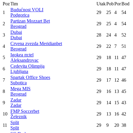
FMP Soccerbet
93
:
94
Crvena zvezda Meridianbet
Krka
87
:
91
Cedevita Olimpija
Partizan Mozzart Bet
89
:
82
Mega MIS
SC Derby
90
:
80
Borac Mozzart
Cibona
72
:
108
Spartak Office Shoes
Konačna tabela
Poz
Tim
Utak
Pob
Por
Bod
Budućnost VOLI
1
29
25
4
54
Podgorica
Partizan Mozzart Bet
2
29
25
4
54
Beograd
Dubai
3
28
24
4
52
Dubai
Crvena zvezda Meridianbet
4
29
22
7
51
Beograd