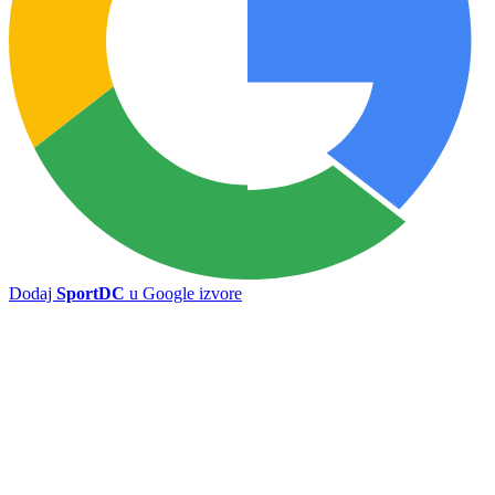
Sloga uklonjena sa FIFA liste, otvoren put za registraciju pojačanja