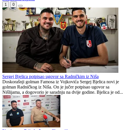
Paunović peto pojačanje Igokee
Roman Pen novo pojačanje Igosa
Republika Srpska
1
0