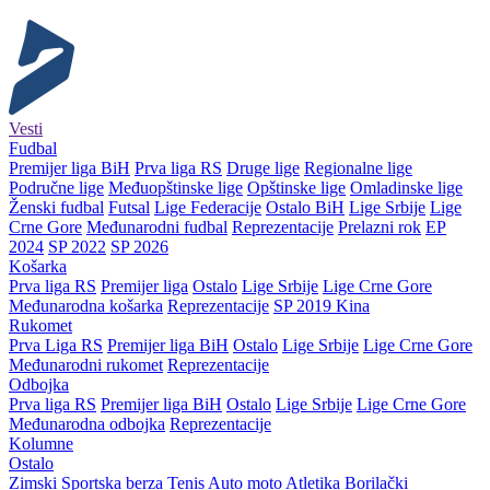
Vesti
Fudbal
Premijer liga BiH
Prva liga RS
Druge lige
Regionalne lige
Područne lige
Međuopštinske lige
Opštinske lige
Omladinske lige
Ženski fudbal
Futsal
Lige Federacije
Ostalo BiH
Lige Srbije
Lige
Crne Gore
Međunarodni fudbal
Reprezentacije
Prelazni rok
EP
2024
SP 2022
SP 2026
Košarka
Prva liga RS
Premijer liga
Ostalo
Lige Srbije
Lige Crne Gore
Međunarodna košarka
Reprezentacije
SP 2019 Kina
Rukomet
Prva Liga RS
Premijer liga BiH
Ostalo
Lige Srbije
Lige Crne Gore
Međunarodni rukomet
Reprezentacije
Odbojka
Prva liga RS
Premijer liga BiH
Ostalo
Lige Srbije
Lige Crne Gore
Međunarodna odbojka
Reprezentacije
Kolumne
Ostalo
Zimski
Sportska berza
Tenis
Auto moto
Atletika
Borilački