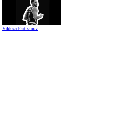
Slobodni evroligaši u potrazi za novim klubovima
Novinari ne mlatite praznu slamu, kažu u KSS
Vildoza Partizanov