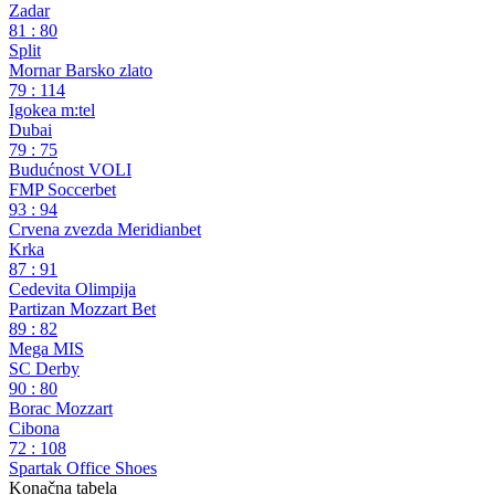
ABA liga
30. kolo
Zadar
81
:
80
Split
Mornar Barsko zlato
79
:
114
Igokea m:tel
Dubai
79
:
75
Budućnost VOLI