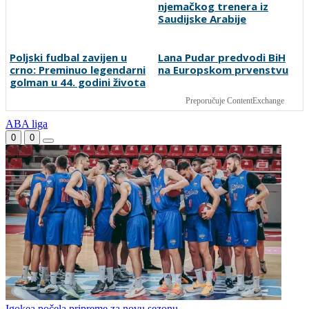
u Premijer ligu BiH
Modrić: San je i dalje isti
Newcastle United doveo
njemačkog trenera iz
Saudijske Arabije
Poljski fudbal zavijen u
Lana Pudar predvodi BiH
crno: Preminuo legendarni
na Europskom prvenstvu
golman u 44. godini života
Preporučuje ContentExchange