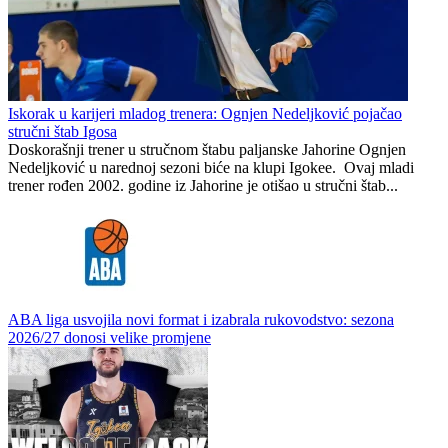
Spartak saznao grupu u Ligi šampiona
Igokea
1
1
Iskorak u karijeri mladog trenera: Ognjen Nedeljković pojačao
stručni štab Igosa
Doskorašnji trener u stručnom štabu paljanske Jahorine Ognjen
Nedeljković u narednoj sezoni biće na klupi Igokee. Ovaj mladi