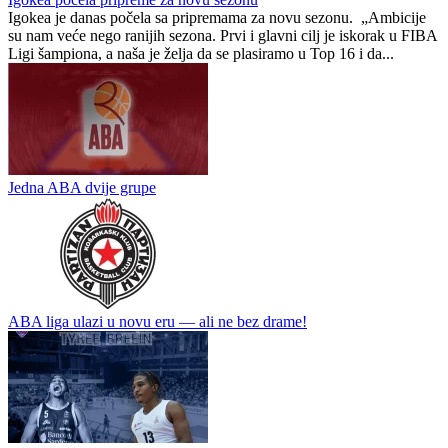
ABA liga
0
0
Igokea počela pripreme za novu sezonu
Igokea je danas počela sa pripremama za novu sezonu. „Ambicije
su nam veće nego ranijih sezona. Prvi i glavni cilj je iskorak u FIBA
Ligi šampiona, a naša je želja da se plasiramo u Top 16 i da...