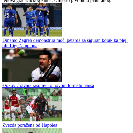
Novi termin meča TOŠK - Zvijezda
Promijenjen je termin utakmice prvog kola Prve lige Federacije
Bosne i Hercegovine između TOŠK-a i Zvijezde, potvrđeno je iz
redova gradačačkog kluba. Umjesto prvobitno planiranog...
Dinamo Zagreb demonstrira moć: petarda za siguran korak ka plej-
ofu Lige šampiona