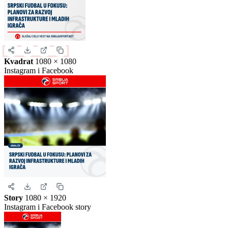
Izaberite format slike.
Ovo je samo generički prikaz izgleda formata. Kliknite na željeni
format da biste generisali stvarnu sliku za ovu vest.
Instagram objava
1080 × 1350
Uspravna objava
Kvadrat
1080 × 1080
Instagram i Facebook