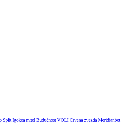
to
Split
Igokea m:tel
Budućnost VOLI
Crvena zvezda Meridianbet