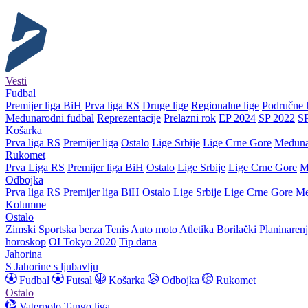
Vesti
Fudbal
Premijer liga BiH
Prva liga RS
Druge lige
Regionalne lige
Područne l
Međunarodni fudbal
Reprezentacije
Prelazni rok
EP 2024
SP 2022
S
Košarka
Prva liga RS
Premijer liga
Ostalo
Lige Srbije
Lige Crne Gore
Međuna
Rukomet
Prva Liga RS
Premijer liga BiH
Ostalo
Lige Srbije
Lige Crne Gore
M
Odbojka
Prva liga RS
Premijer liga BiH
Ostalo
Lige Srbije
Lige Crne Gore
Me
Kolumne
Ostalo
Zimski
Sportska berza
Tenis
Auto moto
Atletika
Borilački
Planinaren
horoskop
OI Tokyo 2020
Tip dana
Jahorina
S Jahorine s ljubavlju
Fudbal
Futsal
Košarka
Odbojka
Rukomet
Ostalo
Vaterpolo
Tango liga