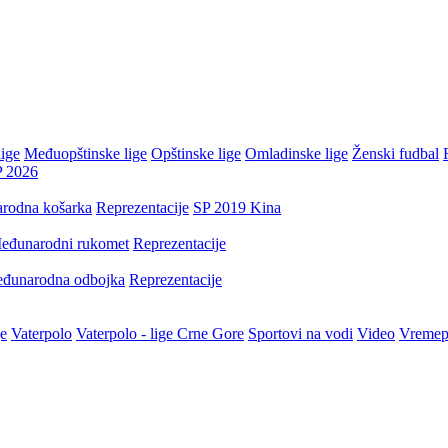
ige
Međuopštinske lige
Opštinske lige
Omladinske lige
Ženski fudbal
P 2026
rodna košarka
Reprezentacije
SP 2019 Kina
eđunarodni rukomet
Reprezentacije
đunarodna odbojka
Reprezentacije
je
Vaterpolo
Vaterpolo - lige Crne Gore
Sportovi na vodi
Video
Vremep