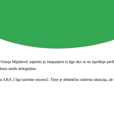
stoja Mijailović zapretio je istupanjem iz lige ako se ne ispoštuje pre
o buru među delegatima.
u ABA 2 ligi naredne sezone2. Time je delimično smirena situacija, ali t