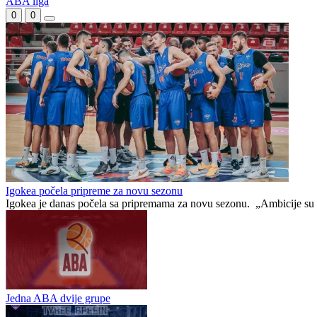
ABA liga
0
0
Igokea počela pripreme za novu sezonu
Igokea je danas počela sa pripremama za novu sezonu. „Ambicije su nam
Jedna ABA dvije grupe