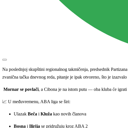
Na poslednjoj skupštini regionalnog takmičenja, predsednik Partizana O
zvanična tačka dnevnog reda, pitanje je ipak otvoreno, što je izazval
Mornar se povlači
, a Cibona je na istom putu — oba kluba će igrati 
📈 U međuvremenu, ABA liga se širi:
Ulazak
Beča
i
Kluža
kao novih članova
Bosna
i
Ilirija
se pridružuju kroz ABA 2