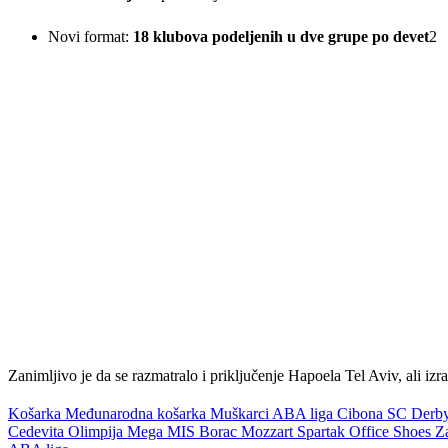
Novi format:
18 klubova podeljenih u dve grupe po devet
2
Zanimljivo je da se razmatralo i priključenje Hapoela Tel Aviv, ali izr
Košarka
Međunarodna košarka
Muškarci
ABA liga
Cibona
SC Derb
Cedevita Olimpija
Mega MIS
Borac Mozzart
Spartak Office Shoes
Z