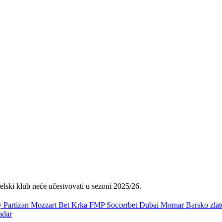
aelski klub neće učestvovati u sezoni 2025/26.
y
Partizan Mozzart Bet
Krka
FMP Soccerbet
Dubai
Mornar Barsko zla
adar