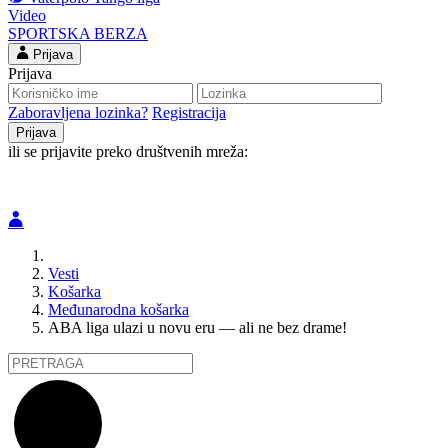
Video
SPORTSKA BERZA
Prijava
Prijava
Zaboravljena lozinka?
Registracija
ili se prijavite preko društvenih mreža:
Vesti
Košarka
Međunarodna košarka
ABA liga ulazi u novu eru — ali ne bez drame!