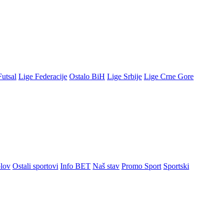
Futsal
Lige Federacije
Ostalo BiH
Lige Srbije
Lige Crne Gore
lov
Ostali sportovi
Info BET
Naš stav
Promo Sport
Sportski