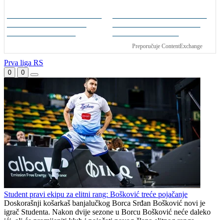
Borac s igračem više tek
Borac savladao Vitebsk i
do minimalne pobjede nad
sa značajnim kapitalom
prvakom Bjelorusije
čeka revanš u Bjelorusiji
Preporučuje ContentExchange
Prva liga RS
0
0
Student pravi ekipu za elitni rang: Bošković treće pojačanje
Doskorašnji košarkaš banjalučkog Borca Srđan Bošković novi je
igrač Studenta. Nakon dvije sezone u Borcu Bošković neće daleko