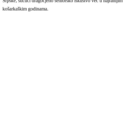
Srpske, stičući dragocjeno seniorsko iskustvo već u najranijim
košarkaškim godinama.