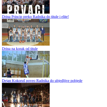
Drina Princip preko Radnika do titule i elite!
Drina na korak od titule
Dejan Kokoruš poveo Radnika do ubjedljive pobjede