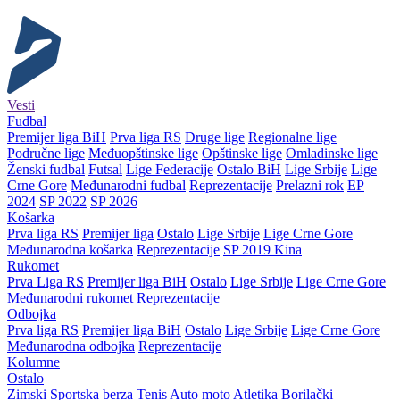
Vesti
Fudbal
Premijer liga BiH
Prva liga RS
Druge lige
Regionalne lige
Područne lige
Međuopštinske lige
Opštinske lige
Omladinske lige
Ženski fudbal
Futsal
Lige Federacije
Ostalo BiH
Lige Srbije
Lige
Crne Gore
Međunarodni fudbal
Reprezentacije
Prelazni rok
EP
2024
SP 2022
SP 2026
Košarka
Prva liga RS
Premijer liga
Ostalo
Lige Srbije
Lige Crne Gore
Međunarodna košarka
Reprezentacije
SP 2019 Kina
Rukomet
Prva Liga RS
Premijer liga BiH
Ostalo
Lige Srbije
Lige Crne Gore
Međunarodni rukomet
Reprezentacije
Odbojka
Prva liga RS
Premijer liga BiH
Ostalo
Lige Srbije
Lige Crne Gore
Međunarodna odbojka
Reprezentacije
Kolumne
Ostalo
Zimski
Sportska berza
Tenis
Auto moto
Atletika
Borilački