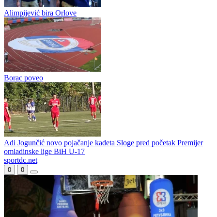
Alimpijević bira Orlove
Borac poveo
Adi Jogunčić novo pojačanje kadeta Sloge pred početak Premijer
omladinske lige BiH U-17
sportdc.net
0
0