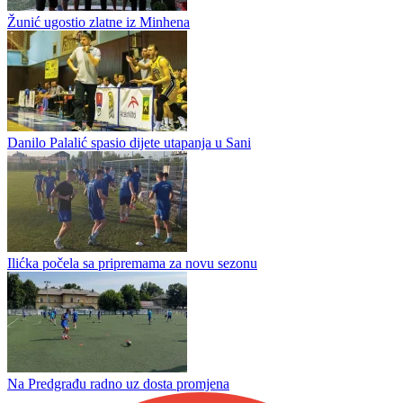
Žunić ugostio zlatne iz Minhena
Danilo Palalić spasio dijete utapanja u Sani
Ilićka počela sa pripremama za novu sezonu
Na Predgrađu radno uz dosta promjena