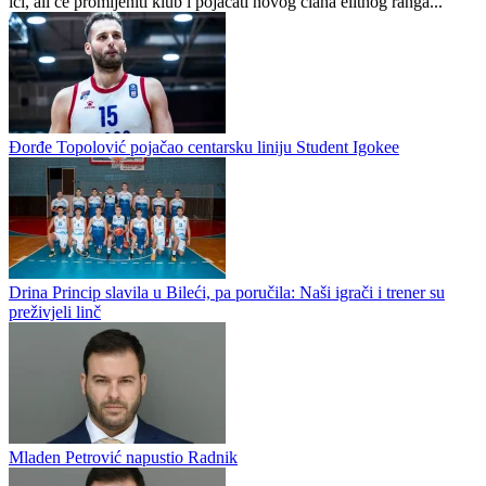
ići, ali će promijeniti klub i pojačati novog člana elitnog ranga...
Đorđe Topolović pojačao centarsku liniju Student Igokee
Drina Princip slavila u Bileći, pa poručila: Naši igrači i trener su
preživjeli linč
Mladen Petrović napustio Radnik