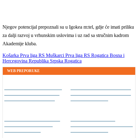
Njegov potencijal prepoznali su u Igokea m:tel, gdje će imati priliku
za dalji razvoj u vrhunskim uslovima i uz rad sa stručnim kadrom
Akademije kluba.
Košarka
Prva liga RS
Muškarci
Prva liga RS
Rogatica
Bosna i
Hercegovina
Republika Srpska
Rogatica
WEB PREPORUKE
Kontinuitet na ispitu: Nova
Vinicius produžio s Realom,
sezona donosi izazove za
potvrđen i najveći transfer
članove stalne četvorke
u klupskoj povijesti
Tabaković riješio evropski
Tok meča | Borac 1-0
meč i Salzburgu donio
Vitebsk: Borac dominirao,
pobjedu (VIDEO)
ali nije ni imao sreće