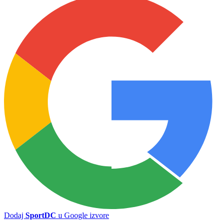
Dodaj
SportDC
u Google izvore