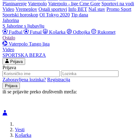
Planinarenje
Vaterpolo
Vaterpolo - lige Crne Gore
Sportovi na vodi
Video
Vremeplov
Ostali sportovi
Info BET
Naš stav
Promo Sport
Sportski horoskop
OI Tokyo 2020
Tip dana
Jahorina
S Jahorine s ljubavlju
Fudbal
Futsal
Košarka
Odbojka
Rukomet
Ostalo
Vaterpolo
Tango liga
Video
SPORTSKA BERZA
Prijava
Prijava
Zaboravljena lozinka?
Registracija
ili se prijavite preko društvenih mreža:
Vesti
Košarka