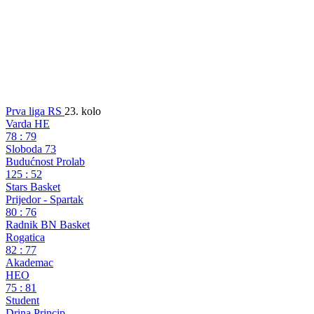
Prva liga RS
23. kolo
Varda HE
78
:
79
Sloboda 73
Budućnost Prolab
125
:
52
Stars Basket
Prijedor - Spartak
80
:
76
Radnik BN Basket
Rogatica
82
:
77
Akademac
HEO
75
:
81
Student
Drina Princip