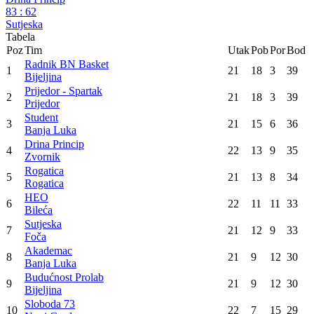
83
:
62
Sutjeska
Tabela
Poz
Tim
Utak
Pob
Por
Bod
Radnik BN Basket
1
21
18
3
39
Bijeljina
Prijedor - Spartak
2
21
18
3
39
Prijedor
Student
3
21
15
6
36
Banja Luka
Drina Princip
4
22
13
9
35
Zvornik
Rogatica
5
21
13
8
34
Rogatica
HEO
6
22
11
11
33
Bileća
Sutjeska
7
21
12
9
33
Foča
Akademac
8
21
9
12
30
Banja Luka
Budućnost Prolab
9
21
9
12
30
Bijeljina
Sloboda 73
10
22
7
15
29