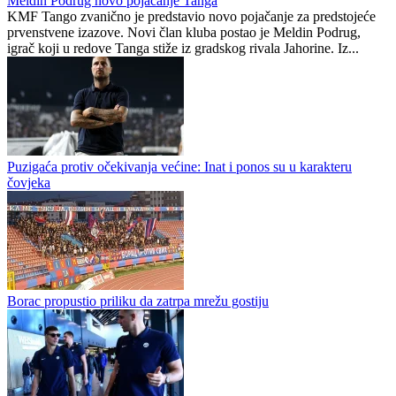
Meldin Podrug novo pojačanje Tanga
KMF Tango zvanično je predstavio novo pojačanje za predstojeće
prvenstvene izazove. Novi član kluba postao je Meldin Podrug,
igrač koji u redove Tanga stiže iz gradskog rivala Jahorine. Iz...
Puzigaća protiv očekivanja većine: Inat i ponos su u karakteru
čovjeka
Borac propustio priliku da zatrpa mrežu gostiju