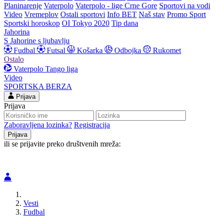
Planinarenje
Vaterpolo
Vaterpolo - lige Crne Gore
Sportovi na vodi
Video
Vremeplov
Ostali sportovi
Info BET
Naš stav
Promo Sport
Sportski horoskop
OI Tokyo 2020
Tip dana
Jahorina
S Jahorine s ljubavlju
Fudbal
Futsal
Košarka
Odbojka
Rukomet
Ostalo
Vaterpolo
Tango liga
Video
SPORTSKA BERZA
Prijava
Prijava
Zaboravljena lozinka?
Registracija
ili se prijavite preko društvenih mreža:
Vesti
Fudbal