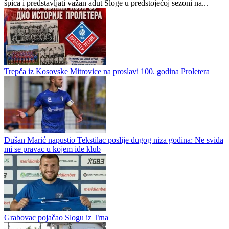
Veliko pojačanje stiglo u Trn
Stefan Ivanović novi je igrač Fudbalskog kluba Sloga iz Trna. Ima
20 godina i pojačaće konkurenciju u napadu na poziciji centralnog
špica i predstavljati važan adut Sloge u predstojećoj sezoni na...
Trepča iz Kosovske Mitrovice na proslavi 100. godina Proletera