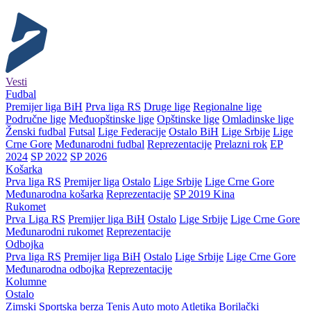
Vesti
Fudbal
Premijer liga BiH
Prva liga RS
Druge lige
Regionalne lige
Područne lige
Međuopštinske lige
Opštinske lige
Omladinske lige
Ženski fudbal
Futsal
Lige Federacije
Ostalo BiH
Lige Srbije
Lige
Crne Gore
Međunarodni fudbal
Reprezentacije
Prelazni rok
EP
2024
SP 2022
SP 2026
Košarka
Prva liga RS
Premijer liga
Ostalo
Lige Srbije
Lige Crne Gore
Međunarodna košarka
Reprezentacije
SP 2019 Kina
Rukomet
Prva Liga RS
Premijer liga BiH
Ostalo
Lige Srbije
Lige Crne Gore
Međunarodni rukomet
Reprezentacije
Odbojka
Prva liga RS
Premijer liga BiH
Ostalo
Lige Srbije
Lige Crne Gore
Međunarodna odbojka
Reprezentacije
Kolumne
Ostalo
Zimski
Sportska berza
Tenis
Auto moto
Atletika
Borilački