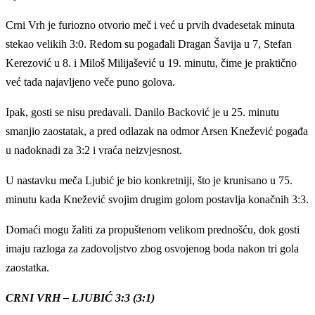
Crni Vrh je furiozno otvorio meč i već u prvih dvadesetak minuta
stekao velikih 3:0. Redom su pogađali Dragan Šavija u 7, Stefan
Kerezović u 8. i Miloš Milijašević u 19. minutu, čime je praktično
već tada najavljeno veče puno golova.
Ipak, gosti se nisu predavali. Danilo Backović je u 25. minutu
smanjio zaostatak, a pred odlazak na odmor Arsen Knežević pogađa
u nadoknadi za 3:2 i vraća neizvjesnost.
U nastavku meča Ljubić je bio konkretniji, što je krunisano u 75.
minutu kada Knežević svojim drugim golom postavlja konačnih 3:3.
Domaći mogu žaliti za propuštenom velikom prednošću, dok gosti
imaju razloga za zadovoljstvo zbog osvojenog boda nakon tri gola
zaostatka.
CRNI VRH – LJUBIĆ 3:3 (3:1)