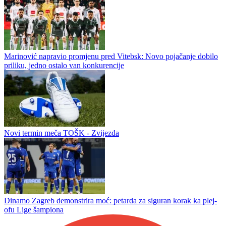
Sloboda preokretom do nove pobjede, Mehanović i Jordan riješili
Majevicu
Sarajevo potvrdilo: Koševo zatvoreno za prvenstvene i kup
utakmice
Marinović napravio promjenu pred Vitebsk: Novo pojačanje dobilo
priliku, jedno ostalo van konkurencije