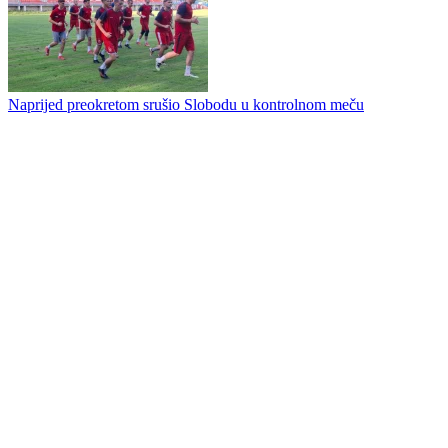
Milorad Kosanović nije više trener Gubera
Restart Glasinca
Naprijed preokretom srušio Slobodu u kontrolnom meču