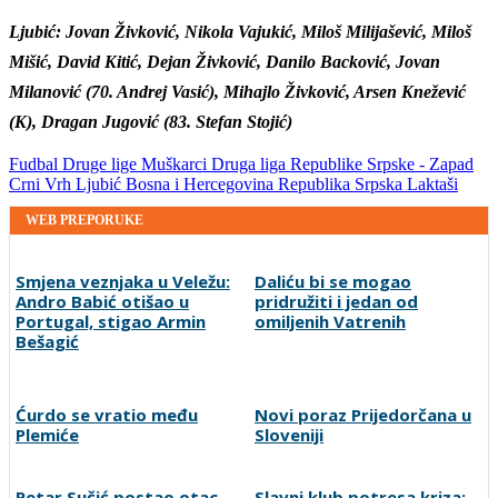
Ljubić: Jovan Živković, Nikola Vajukić, Miloš Milijašević, Miloš
Mišić, David Kitić, Dejan Živković, Danilo Backović, Jovan
Milanović (70. Andrej Vasić), Mihajlo Živković, Arsen Knežević
(K), Dragan Jugović (83. Stefan Stojić)
Fudbal
Druge lige
Muškarci
Druga liga Republike Srpske - Zapad
Crni Vrh
Ljubić
Bosna i Hercegovina
Republika Srpska
Laktaši
WEB PREPORUKE
Smjena veznjaka u Veležu:
Daliću bi se mogao
Andro Babić otišao u
pridružiti i jedan od
Portugal, stigao Armin
omiljenih Vatrenih
Bešagić