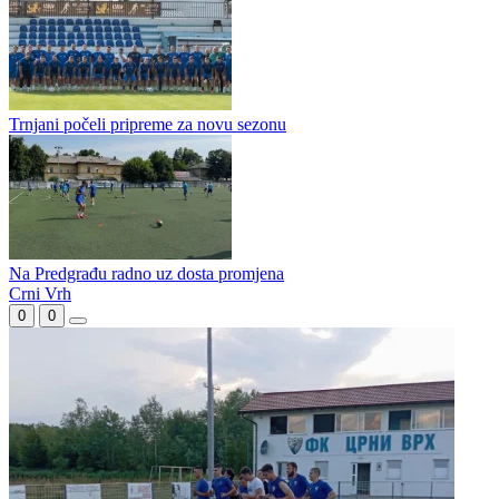
Dušan Marić napustio Tekstilac poslije dugog niza godina: Ne sviđa
mi se pravac u kojem ide klub
Grabovac pojačao Slogu iz Trna
Trnjani počeli pripreme za novu sezonu