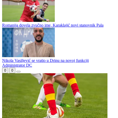
Prva liga Republike Srpske bez prenosa na koje smo navikli?
Pavle Đurđević novi košarkaš Slavije
Romanija dovela zvučno ime, Karaklajić novi stanovnik Pala