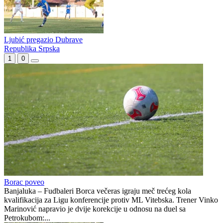
Ljubić dobio Mrkonjićane i nastavio trku za titulu
Velika pobjeda Ljubića
Ljubić pregazio Dubrave
Republika Srpska
1
0