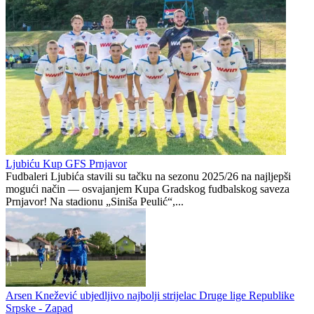
Potkozarje novi prvoligaš Republike Srpske!
Goleada u Jaružanima, Teslićani ispustili pobjedu
Ljubić
0
0