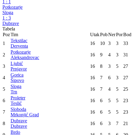
3
:
3
Ljubić
Tekstilac
2
:
0
Brdo
Polet 1926
2
:
2
Gorica
Modriča
3
:
0
Željezničar
Borac
2
:
2
Proleter
Sloboda
1
:
1
Potkozarje
Sloga
1
:
3
Dubrave
Tabela
Poz
Tim
Utak
Pob
Ner
Por
Bod
Tekstilac
1
16
10
3
3
33
Derventa