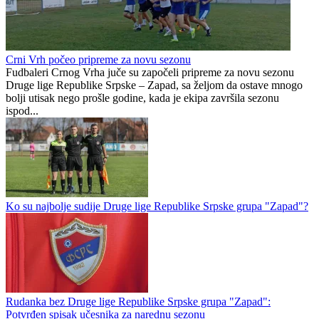
Na Predgrađu radno uz dosta promjena
Crni Vrh
0
0
Crni Vrh počeo pripreme za novu sezonu
Fudbaleri Crnog Vrha juče su započeli pripreme za novu sezonu
Druge lige Republike Srpske – Zapad, sa željom da ostave mnogo
bolji utisak nego prošle godine, kada je ekipa završila sezonu
ispod...