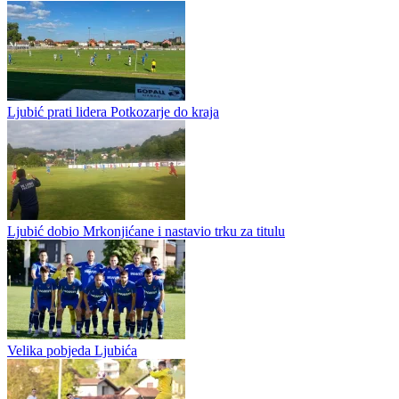
Ljubiću Kup GFS Prnjavor
Fudbaleri Ljubića stavili su tačku na sezonu 2025/26 na najljepši
mogući način — osvajanjem Kupa Gradskog fudbalskog saveza
Prnjavor! Na stadionu „Siniša Peulić“,...
Arsen Knežević ubjedljivo najbolji strijelac Druge lige Republike
Srpske - Zapad
Ljubić prati lidera Potkozarje do kraja