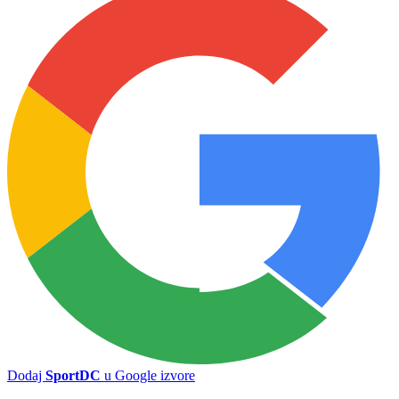
Novi termin meča TOŠK - Zvijezda
Dinamo Zagreb demonstrira moć: petarda za siguran korak ka plej-
ofu Lige šampiona