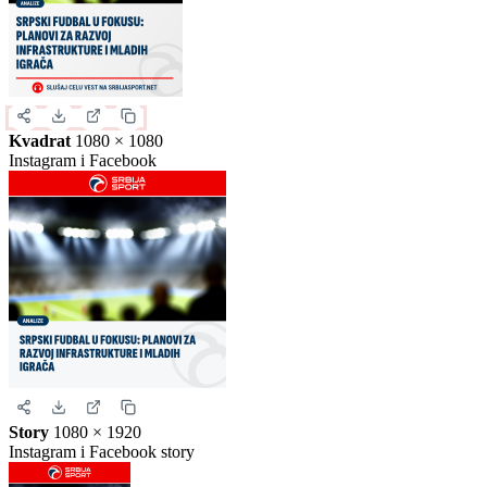
Izaberite format slike.
Ovo je samo generički prikaz izgleda formata. Kliknite na željeni
format da biste generisali stvarnu sliku za ovu vest.
Instagram objava
1080 × 1350
Uspravna objava
Kvadrat
1080 × 1080
Instagram i Facebook