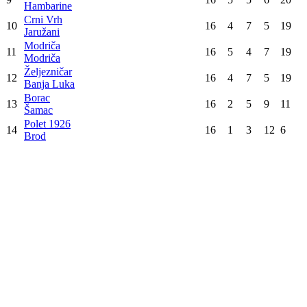
Potkozarje
2
16
9
4
3
31
Aleksandrovac
Ljubić
3
16
8
3
5
27
Prnjavor
Gorica
4
16
7
6
3
27
Šipovo
Sloga
5
16
7
4
5
25
Trn
Proleter
6
16
6
5
5
23
Teslić
Sloboda
7
16
6
5
5
23
Mrkonjić Grad
Dubrave
8
16
6
3
7
21
Dubrave
Brdo
9
16
5
5
6
20
Hambarine
Crni Vrh
10
16
4
7
5
19
Jaružani
Modriča
11
16
5
4
7
19
Modriča
Željezničar
12
16
4
7
5
19
Banja Luka
Borac
13
16
2
5
9
11
Šamac