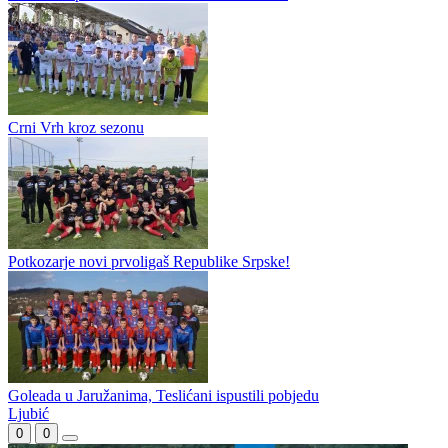
Ko su najbolje sudije Druge lige Republike Srpske grupa "Zapad"?
Rudanka bez Druge lige Republike Srpske grupa "Zapad":
Potvrđen spisak učesnika za narednu sezonu
Crni Vrh kroz sezonu