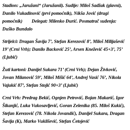
Stadion: „Jaružani“ (Jaružanii). Sudije: Miloš Sadžak (glavni),
Danilo Vukadinović (prvi pomoćnik), Nikša Jović (drugi
pomoćnik) Delegat: Milenko Đurić. Posmatrač suđenja:
Duško Bundalo
Strijelci: Dragan Šavija 7’, Stefan Kerezović 8’, Miloš Milijašević
19’ (Crni Vrh); Danilo Backović 25’, Arsen Knežević 45+3’, 75’
(Ljubić)
Žuti kartoni: Danijel Sukara 71’ (Crni Vrh); Dejan Živković,
Jovan Milanović 59’, Miloš Mišić 64’, Andrej Vasić 76’, Nikola
Vajukić 87’, Stefan Stojić 90+3’ (Ljubić)
Crni Vrh: Predrag Bekić, Ognjen Petrović, Bojan Makarić, Igor
Šikanjić, Luka Vukosavljević, Goran Zelenika (85. Miloš Kukić),
Stefan Kerezović (78. Nikola Jovandić), Danijel Sukara, Dragan
Šavija (K), Marko Vuklišević, Stefan Ćetojević