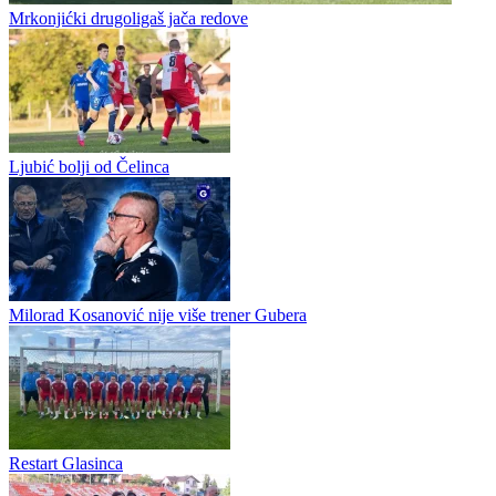
Fudbal / Druge lige
Mrkonjićki drugoligaš jača redove
Ljubić bolji od Čelinca