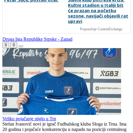
Ćurdo se vratio među
Novi poraz Prijedorčana u
Plemiće
Sloveniji
Petar Sučić postao otac
Slavni klub potresa kriza:
Kultni stadion u Italiji bit
će prazan na početku
sezone, navijači objavili rat
upravi
Preporučuje ContentExchange
Druga liga Republike Srpske - Zapad
0
0