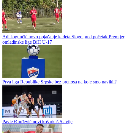
Borac poveo
Banjaluka – Fudbaleri Borca večeras igraju meč trećeg kola
kvalifikacija za Ligu konferencije protiv ML Vitebska. Trener Vinko
Marinović napravio je dvije korekcije u odnosu na duel sa
Petrokubom:...
Adi Jogunčić novo pojačanje kadeta Sloge pred početak Premijer
omladinske lige BiH U-17