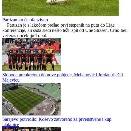
Nikola Vasiljević se vratio u Drinu na novoj funkciji
Administrator DC
0
0
Partizan kreće ofanzivno
Partizan je s lakoćom prešao prvi stepenik na putu do Lige
konferencije, ali sada sledi nešto teži ispit od Une Štrasen. Crno-beli
večeras dočekuju Tobol...