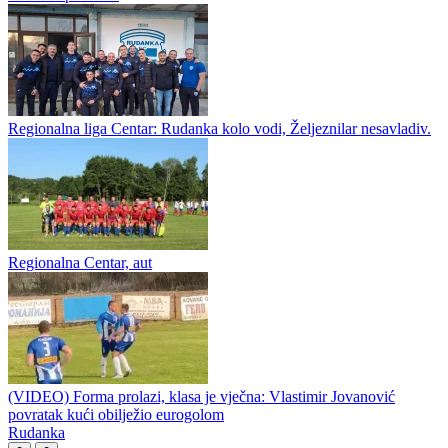
Regionalna liga Centar: Rudanka preuzela lidersku poziciju
Ukrina odgovorila na saopštenje Rudanke: „Naši igrači i navijači
bili su napadnuti“
Regionalna liga Centar: Rudanka kolo vodi, Željeznilar nesavladiv.