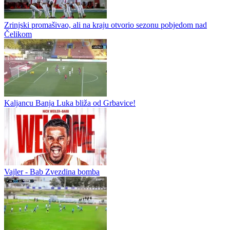
Rožman zadovoljan reakcijom ekipe i osvajanjem prvih bodova
Trener Zrinjskog Simon Rožman bio je vidno zadovoljan nakon
što je njegov tim na otvaranju nove sezone WWin lige BiH savladao
Čelik rezultatom 2:1 na stadionu pod Bijelim brijegom....
Zrinjski promašivao, ali na kraju otvorio sezonu pobjedom nad
Čelikom