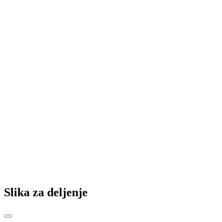
15.memorijalni turnir "Ilina 2026": Hajduk i Naša krila finalisti
(FOTO)
Lokomotivina pojačanja za borbu za povratak u Drugu ligu
Republike Srpske