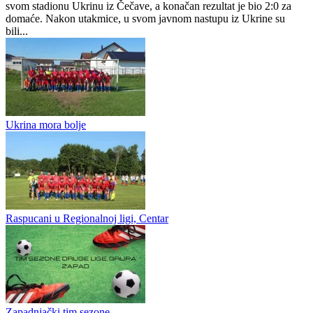
Ukrina nezadovoljna gostoprimstvom u Osječanima: Spriječeni smo
da igramo fudbal
Trebava iz Osječana je u 3. kolu Regionalnog "Centra" dočekala na
svom stadionu Ukrinu iz Čečave, a konačan rezultat je bio 2:0 za
domaće. Nakon utakmice, u svom javnom nastupu iz Ukrine su
bili...