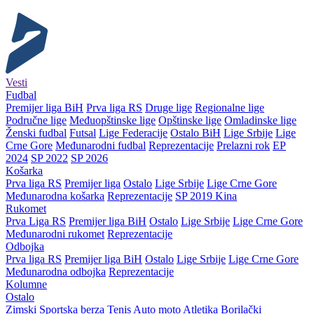
Vesti
Fudbal
Premijer liga BiH
Prva liga RS
Druge lige
Regionalne lige
Područne lige
Međuopštinske lige
Opštinske lige
Omladinske lige
Ženski fudbal
Futsal
Lige Federacije
Ostalo BiH
Lige Srbije
Lige
Crne Gore
Međunarodni fudbal
Reprezentacije
Prelazni rok
EP
2024
SP 2022
SP 2026
Košarka
Prva liga RS
Premijer liga
Ostalo
Lige Srbije
Lige Crne Gore
Međunarodna košarka
Reprezentacije
SP 2019 Kina
Rukomet
Prva Liga RS
Premijer liga BiH
Ostalo
Lige Srbije
Lige Crne Gore
Međunarodni rukomet
Reprezentacije
Odbojka
Prva liga RS
Premijer liga BiH
Ostalo
Lige Srbije
Lige Crne Gore
Međunarodna odbojka
Reprezentacije
Kolumne
Ostalo
Zimski
Sportska berza
Tenis
Auto moto
Atletika
Borilački