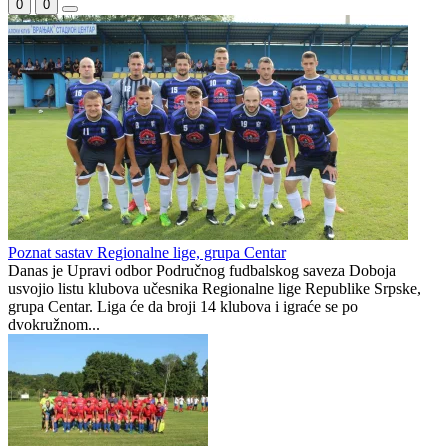
Regionalna Centar, aut
(VIDEO) Forma prolazi, klasa je vječna: Vlastimir Jovanović
povratak kući obilježio eurogolom
Rudanka
0
0