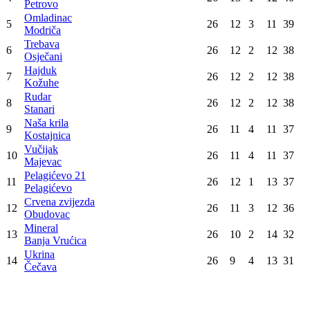
Ukrina
3
:
5
Ozren
Rudar
3
:
0
Crvena zvijezda
Konačna tabela
Poz
Tim
Utak
Pob
Ner
Por
Bod
Rudanka
1
26
13
4
9
43
Rudanka
Željezničar
2
26
13
2
11
41
Doboj
Skugrić
3
26
13
2
11
41
Skugrić
Ozren
4
26
13
1
12
40
Petrovo
Omladinac
5
26
12
3
11
39
Modriča
Trebava
6
26
12
2
12
38
Osječani
Hajduk
7
26
12
2
12
38
Kožuhe
Rudar
8
26
12
2
12
38
Stanari