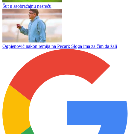
Kaljancu Banja Luka bliža od Grbavice!
Vajler - Bab Zvezdina bomba
Šut u saobraćajnu nesreću
Ognjenović nakon remija na Pecari: Sloga ima za čim da žali