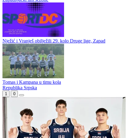
Ukrina mora bolje
Raspucani u Regionalnoj ligi, Centar
Zapadnjački tim sezone
Nježić i Vranješ obilježili 29. kolo Druge lige, Zapad