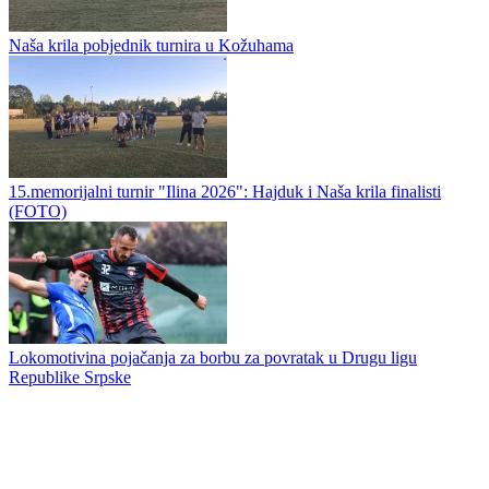
Izvučeni brojevi klubova Regionalne lige Istok: Liga za sada broji
13 ekipa
Stupar i Mitrović nova pojačanja Šekovića
Naša krila pobjednik turnira u Kožuhama