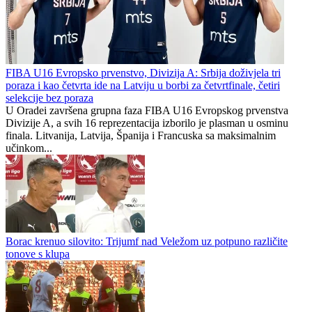
Tomas i Kampana u timu kola
Republika Srpska
1
0
FIBA U16 Evropsko prvenstvo, Divizija A: Srbija doživjela tri
poraza i kao četvrta ide na Latviju u borbi za četvrtfinale, četiri
selekcije bez poraza
U Oradei završena grupna faza FIBA U16 Evropskog prvenstva