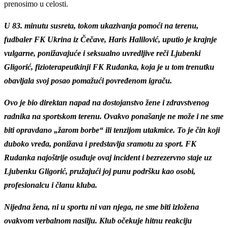
prenosimo u celosti.
U 83. minutu susreta, tokom ukazivanja pomoći na terenu,
fudbaler FK Ukrina iz Čečave, Haris Halilović, uputio je krajnje
vulgarne, ponižavajuće i seksualno uvredljive reči Ljubenki
Gligorić, fizioterapeutkinji FK Rudanka, koja je u tom trenutku
obavljala svoj posao pomažući povređenom igraču.
Ovo je bio direktan napad na dostojanstvo žene i zdravstvenog
radnika na sportskom terenu. Ovakvo ponašanje ne može i ne sme
biti opravdano „žarom borbe“ ili tenzijom utakmice. To je čin koji
duboko vređa, ponižava i predstavlja sramotu za sport. FK
Rudanka najoštrije osuđuje ovaj incident i bezrezervno staje uz
Ljubenku Gligorić, pružajući joj punu podršku kao osobi,
profesionalcu i članu kluba.
Nijedna žena, ni u sportu ni van njega, ne sme biti izložena
ovakvom verbalnom nasilju. Klub očekuje hitnu reakciju