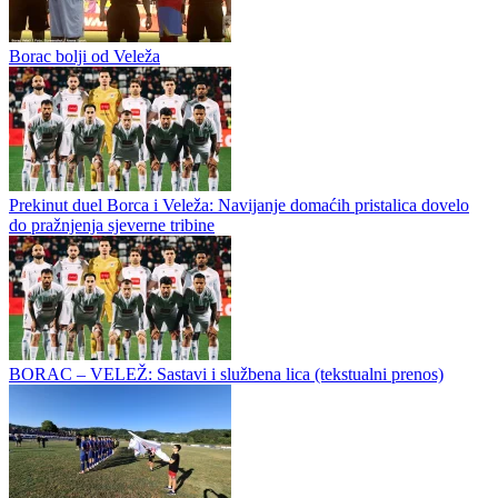
Divizije A, a svih 16 reprezentacija izborilo je plasman u osminu
finala. Litvanija, Latvija, Španija i Francuska sa maksimalnim
učinkom...
Borac krenuo silovito: Trijumf nad Veležom uz potpuno različite
tonove s klupa
Borac bolji od Veleža