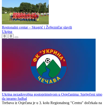
Sedam golova viđeno u Kostajnici
Skugrić čuva poziciju lidera
Regionalni centar – Skugrić i Željezničar slavili
Ukrina
0
0