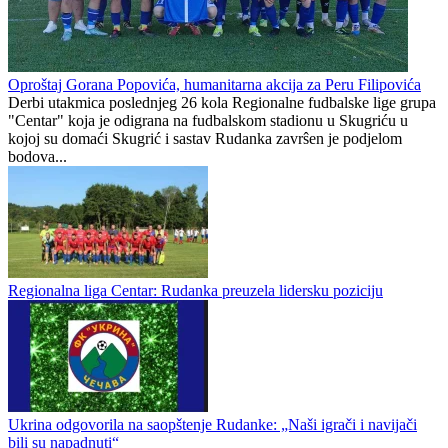
preko dva i pol sata
godinu i osam mjeseci:
Sada se konačno oglasio
Preporučuje ContentExchange
Regionalna liga Republike Srpske - Centar
0
0
Oproštaj Gorana Popovića, humanitarna akcija za Peru Filipovića
Derbi utakmica poslednjeg 26 kola Regionalne fudbalske lige grupa
"Centar" koja je odigrana na fudbalskom stadionu u Skugriću u
kojoj su domaći Skugrić i sastav Rudanka zavrŝen je podjelom
bodova...