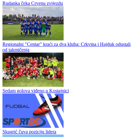
Poznat sastav Regionalne lige, grupa Centar
Danas je Upravi odbor Područnog fudbalskog saveza Doboja
usvojio listu klubova učesnika Regionalne lige Republike Srpske,
grupa Centar. Liga će da broji 14 klubova i igraće se po
dvokružnom...
Rudanka čeka Crvenu zvijezdu
Regionalni "Centar" kraći za dva kluba: Crkvina i Hajduk odustali
od takmičenja