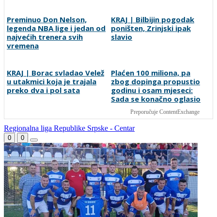
Zrinjski nije oduševio ali je
Igor Arsenić pobjednik
slavio: Teže od očekivanog
Bentbaša Cliff Divinga,
do pobjede nad Čelikom
nastupilo 25 skakača iz
šest zemalja
Preminuo Don Nelson,
KRAJ | Bilbijin pogodak
legenda NBA lige i jedan od
poništen, Zrinjski ipak
najvećih trenera svih
slavio
vremena
KRAJ | Borac svladao Velež
Plaćen 100 miliona, pa
u utakmici koja je trajala
zbog dopinga propustio