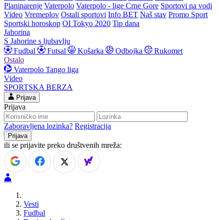
Planinarenje
Vaterpolo
Vaterpolo - lige Crne Gore
Sportovi na vodi
Video
Vremeplov
Ostali sportovi
Info BET
Naš stav
Promo Sport
Sportski horoskop
OI Tokyo 2020
Tip dana
Jahorina
S Jahorine s ljubavlju
Fudbal
Futsal
Košarka
Odbojka
Rukomet
Ostalo
Vaterpolo
Tango liga
Video
SPORTSKA BERZA
Prijava
Prijava
Zaboravljena lozinka?
Registracija
ili se prijavite preko društvenih mreža:
Vesti
Fudbal