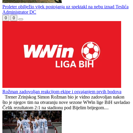
Prekinut duel Borca i Veleža: Navijanje domaćih pristalica dovelo
do pražnjenja sjeverne tribine
BORAC – VELEŽ: Sastavi i službena lica (tekstualni prenos)
Proleter obilježio vijek postojanja uz spektakl na nebu iznad Teslića
Administrator DC
0
0