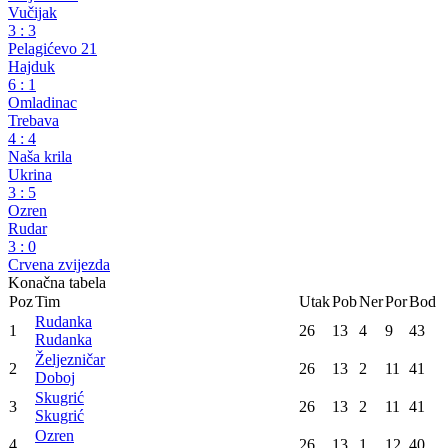
Regionalna liga Republike Srpske - Centar
26. kolo
Skugrić
3
:
3
Rudanka
Mineral
0
:
3
Željezničar
Vučijak
3
:
3
Pelagićevo 21
Hajduk
6
:
1
Omladinac
Trebava
4
:
4
Naša krila