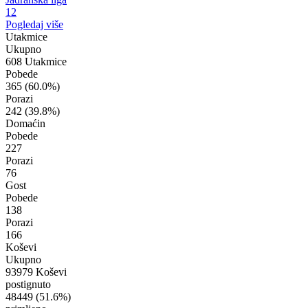
12
Pogledaj više
Utakmice
Ukupno
608 Utakmice
Pobede
365
(60.0%)
Porazi
242
(39.8%)
Domaćin
Pobede
227
Porazi
76
Gost
Pobede
138
Porazi
166
Koševi
Ukupno
93979 Koševi
postignuto
48449
(51.6%)