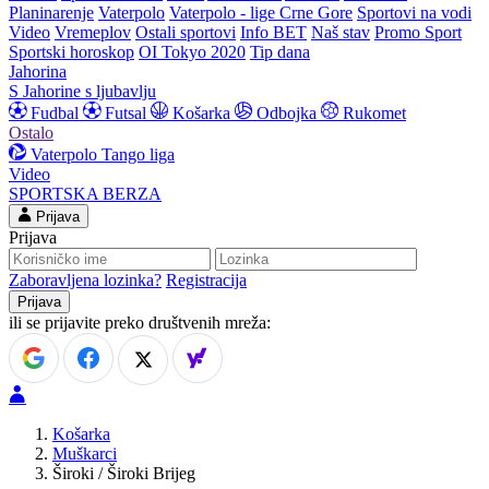
Planinarenje
Vaterpolo
Vaterpolo - lige Crne Gore
Sportovi na vodi
Video
Vremeplov
Ostali sportovi
Info BET
Naš stav
Promo Sport
Sportski horoskop
OI Tokyo 2020
Tip dana
Jahorina
S Jahorine s ljubavlju
Fudbal
Futsal
Košarka
Odbojka
Rukomet
Ostalo
Vaterpolo
Tango liga
Video
SPORTSKA BERZA
Prijava
Prijava
Zaboravljena lozinka?
Registracija
ili se prijavite preko društvenih mreža:
Košarka
Muškarci
Široki / Široki Brijeg