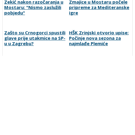
Zekić nakon razočaranja u
Zmajice u Mostaru počele
Mostaru: "Nismo zaslužili
pripreme za Mediteranske
pobjedu"
igre
Zašto su Crnogorci spustili
HŠK Zrinjski otvorio upise:
glave prije utakmice na SP-
Počinje nova sezona za
u u Zagrebu?
najmlađe Plemiće
Isiah Thomas kritikovao
Zrinjski i Velež kreću u
Celticse zbog odnosa
novu sezonu: Gdje gledati
prema Brownu: "Nikada ih
mostarske klubove?
nismo gledali ovakve"
Preporučuje ContentExchange
Vesti
O nama
Uslovi korišćenja
Polisa privatnosti
Postanite korisnik
Kontakt
Oglašavanje
Prijavite grešku
Pretraga
Linkovi
Ankete
Sportka berza