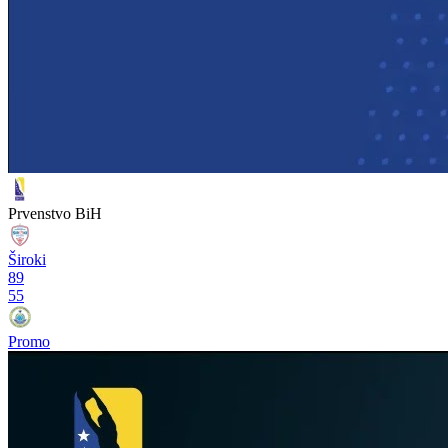
Prvenstvo BiH
Široki
89
55
Promo