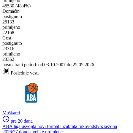
primljeno
45530
(48.4%)
Domaćin
postignuto
25133
primljeno
22168
Gost
postignuto
23316
primljeno
23362
posmatrani period: od 03.10.2007 do 25.05.2026
Poslednje vesti
Muškarci
pre 20 dana
ABA liga usvojila novi format i izabrala rukovodstvo: sezona
2026/27 donosi velike promjene