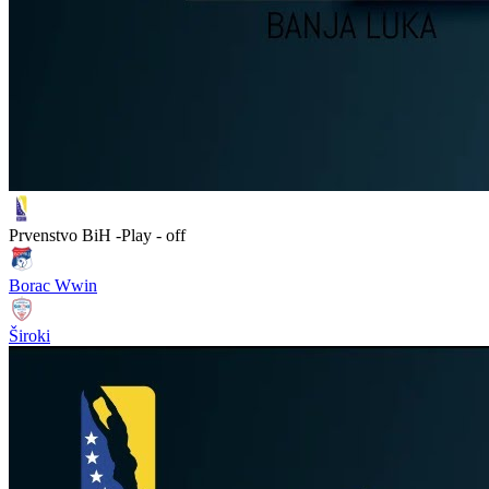
Prvenstvo BiH -Play - off
Borac Wwin
Široki