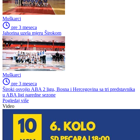
Muškarci
pre 3 meseca
Jahorina uzela mjeru Širokom
Muškarci
pre 3 meseca
Široki osvojio ABA 2 ligu, Bosna i Hercegovina sa tri predstavnika
u ABA ligi naredne sezone
Pogledaj više
Video