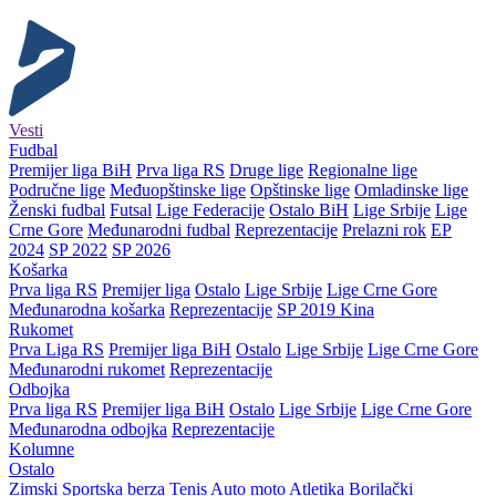
Vesti
Fudbal
Premijer liga BiH
Prva liga RS
Druge lige
Regionalne lige
Područne lige
Međuopštinske lige
Opštinske lige
Omladinske lige
Ženski fudbal
Futsal
Lige Federacije
Ostalo BiH
Lige Srbije
Lige
Crne Gore
Međunarodni fudbal
Reprezentacije
Prelazni rok
EP
2024
SP 2022
SP 2026
Košarka
Prva liga RS
Premijer liga
Ostalo
Lige Srbije
Lige Crne Gore
Međunarodna košarka
Reprezentacije
SP 2019 Kina
Rukomet
Prva Liga RS
Premijer liga BiH
Ostalo
Lige Srbije
Lige Crne Gore
Međunarodni rukomet
Reprezentacije
Odbojka
Prva liga RS
Premijer liga BiH
Ostalo
Lige Srbije
Lige Crne Gore
Međunarodna odbojka
Reprezentacije
Kolumne
Ostalo
Zimski
Sportska berza
Tenis
Auto moto
Atletika
Borilački