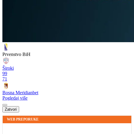
Prvenstvo BiH
Široki
99
71
Bosna Meridianbet
Pogledaj više
Zatvori
WEB PREPORUKE