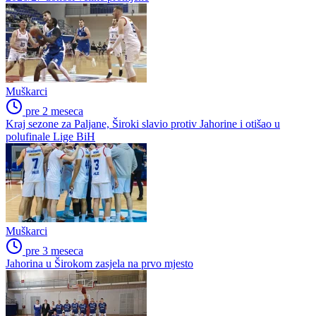
Muškarci
pre 2 meseca
Kraj sezone za Paljane, Široki slavio protiv Jahorine i otišao u
polufinale Lige BiH
Muškarci
pre 3 meseca
Jahorina u Širokom zasjela na prvo mjesto