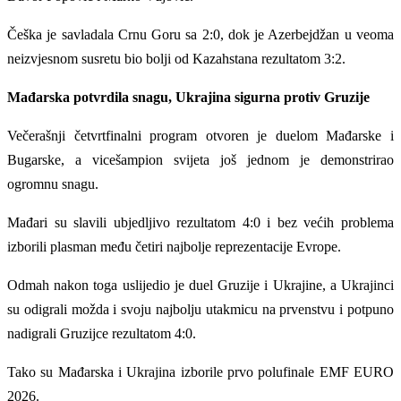
Češka je savladala Crnu Goru sa 2:0, dok je Azerbejdžan u veoma
neizvjesnom susretu bio bolji od Kazahstana rezultatom 3:2.
Mađarska potvrdila snagu, Ukrajina sigurna protiv Gruzije
Večerašnji četvrtfinalni program otvoren je duelom Mađarske i
Bugarske, a vicešampion svijeta još jednom je demonstrirao
ogromnu snagu.
Mađari su slavili ubjedljivo rezultatom 4:0 i bez većih problema
izborili plasman među četiri najbolje reprezentacije Evrope.
Odmah nakon toga uslijedio je duel Gruzije i Ukrajine, a Ukrajinci
su odigrali možda i svoju najbolju utakmicu na prvenstvu i potpuno
nadigrali Gruzijce rezultatom 4:0.
Tako su Mađarska i Ukrajina izborile prvo polufinale EMF EURO
2026.