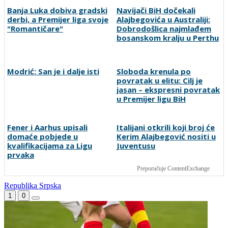
Banja Luka dobiva gradski
Navijači BiH dočekali
derbi, a Premijer liga svoje
Alajbegovića u Australiji:
"Romantičare"
Dobrodošlica najmlađem
bosanskom kralju u Perthu
Modrić: San je i dalje isti
Sloboda krenula po
povratak u elitu: Cilj je
jasan – ekspresni povratak
u Premijer ligu BiH