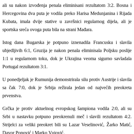
ali su nakon izvođenja penala eliminisani rezultatom 3:2. Bosna i
Hercegovina dva puta je vodila preko Harisa Medunjanina i Rijada
Kubata, imala dvije stative u završnici regularnog dijela, ali je
sportska sreća ovoga puta bila na strani Mađara.
Istog dana Bugarska je potpuno iznenadila Francusku i slavila
ubjedljivih 6:1, Gruzija je nakon penala eliminisala Poljsku poslije
1:1 u regularnom toku, dok je Ukrajina veoma sigurno savladala
Portugal rezultatom 3:1.
U ponedjeljak je Rumunija demonstrirala silu protiv Austrije i slavila
sa čak 7:0, dok je Srbija režirala jedan od najvećih preokreta
prvenstva.
Grčka je protiv aktuelnog evropskog šampiona vodila 2:0, ali su
Srbi u nastavku potpuno preokrenuli meč i slavili rezultatom 4:2.
Strijelci za veliki preokret bili su Lazar Veselinović, Žarko Matić,
Davor Popović i Marko Vujović.