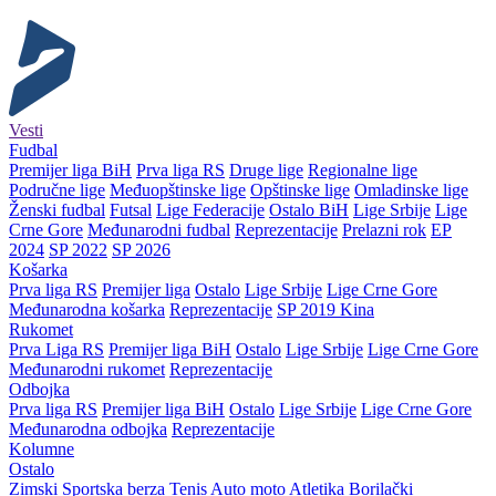
Vesti
Fudbal
Premijer liga BiH
Prva liga RS
Druge lige
Regionalne lige
Područne lige
Međuopštinske lige
Opštinske lige
Omladinske lige
Ženski fudbal
Futsal
Lige Federacije
Ostalo BiH
Lige Srbije
Lige
Crne Gore
Međunarodni fudbal
Reprezentacije
Prelazni rok
EP
2024
SP 2022
SP 2026
Košarka
Prva liga RS
Premijer liga
Ostalo
Lige Srbije
Lige Crne Gore
Međunarodna košarka
Reprezentacije
SP 2019 Kina
Rukomet
Prva Liga RS
Premijer liga BiH
Ostalo
Lige Srbije
Lige Crne Gore
Međunarodni rukomet
Reprezentacije
Odbojka
Prva liga RS
Premijer liga BiH
Ostalo
Lige Srbije
Lige Crne Gore
Međunarodna odbojka
Reprezentacije
Kolumne
Ostalo
Zimski
Sportska berza
Tenis
Auto moto
Atletika
Borilački