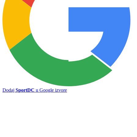
Košarkaška U18 reprezentacija BiH ostala bez četvrtfinala: Evo
učinka naših mladih košarkaša u grupnoj fazi