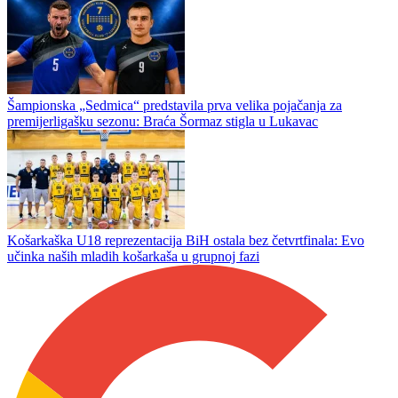
Košarkaška U18 reprezentacija BiH Evropsko prvenstvo Divizije B
završila na 12. mjestu: Evo konačnog statističkog učinka naših
mladih košarkaša
Zmajići ubjedljivi u razigravanju: BiH deklasirala Veliku Britaniju i
zakazala duel sa Crnom Gorom
Šampionska „Sedmica“ predstavila prva velika pojačanja za
premijerligašku sezonu: Braća Šormaz stigla u Lukavac