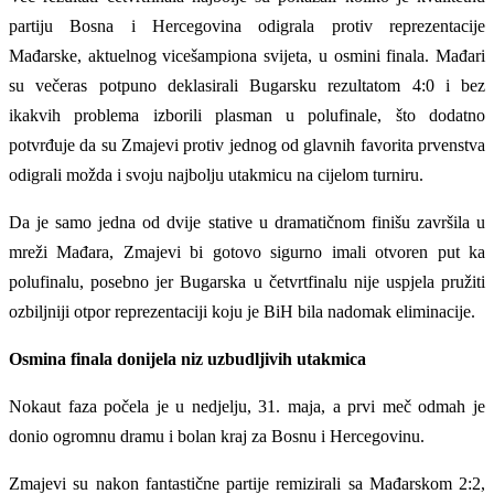
partiju Bosna i Hercegovina odigrala protiv reprezentacije
Mađarske, aktuelnog vicešampiona svijeta, u osmini finala. Mađari
su večeras potpuno deklasirali Bugarsku rezultatom 4:0 i bez
ikakvih problema izborili plasman u polufinale, što dodatno
potvrđuje da su Zmajevi protiv jednog od glavnih favorita prvenstva
odigrali možda i svoju najbolju utakmicu na cijelom turniru.
Da je samo jedna od dvije stative u dramatičnom finišu završila u
mreži Mađara, Zmajevi bi gotovo sigurno imali otvoren put ka
polufinalu, posebno jer Bugarska u četvrtfinalu nije uspjela pružiti
ozbiljniji otpor reprezentaciji koju je BiH bila nadomak eliminacije.
Osmina finala donijela niz uzbudljivih utakmica
Nokaut faza počela je u nedjelju, 31. maja, a prvi meč odmah je
donio ogromnu dramu i bolan kraj za Bosnu i Hercegovinu.
Zmajevi su nakon fantastične partije remizirali sa Mađarskom 2:2,