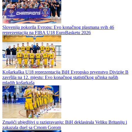
Kadeti BiH kreću u borbu za evropsku elitu: U Skoplju i Đevđeliji
počinje FIBA U16 Evropsko prvenstvo Divizije B
Bosna i Hercegovina će od 6. do 15. avgusta nastupiti na FIBA U16
Evropskom prvenstvu Divizije B 2026, koje će biti održano u
Skoplju i Đevđeliji u Sjevernoj Makedoniji. Na kontinentalnom...
Slovenija pokorila Evropu: Evo konačnog plasmana svih 46
reprezentacija na FIBA U18 EuroBasketu 2026