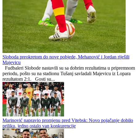
Fener i Aarhus upisali
Italijani otkrili koji broj će
domaće pobjede u
Kerim Alajbegović nositi u
kvalifikacijama za Ligu
Juventusu
prvaka
Preporučuje ContentExchange
Republika Srpska
1
0