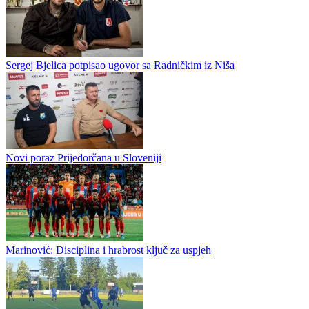
Sloboda preokretom do nove pobjede, Mehanović i Jordan riješili
Majevicu
Fudbaleri Slobode nastavili su sa dobrim rezultatima u pripremnom
periodu, pošto su na stadionu Tušanj savladali Majevicu iz Lopara
rezultatom 2:1. Gosti su...
Marinović napravio promjenu pred Vitebsk: Novo pojačanje dobilo
priliku, jedno ostalo van konkurencije
Sergej Bjelica potpisao ugovor sa Radničkim iz Niša