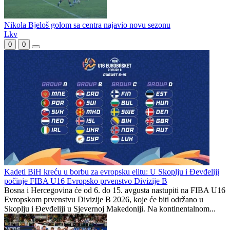
Novi poraz Prijedorčana u Sloveniji
Marinović: Disciplina i hrabrost ključ za uspjeh
Nikola Bjeloš golom sa centra najavio novu sezonu
Lkv
0
0