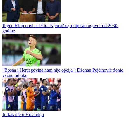
Reprezentativac Bosne i Hercegovine potpisao za Juventus
Okupila se kadetska reprezentacija Republike Srpske u Trebinju
Jirgen Klop novi selektor Njemačke, potpisao ugovor do 2030.
godine