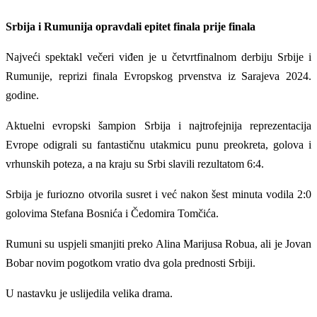
Srbija i Rumunija opravdali epitet finala prije finala
Najveći spektakl večeri viđen je u četvrtfinalnom derbiju Srbije i
Rumunije, reprizi finala Evropskog prvenstva iz Sarajeva 2024.
godine.
Aktuelni evropski šampion Srbija i najtrofejnija reprezentacija
Evrope odigrali su fantastičnu utakmicu punu preokreta, golova i
vrhunskih poteza, a na kraju su Srbi slavili rezultatom 6:4.
Srbija je furiozno otvorila susret i već nakon šest minuta vodila 2:0
golovima Stefana Bosnića i Čedomira Tomčića.
Rumuni su uspjeli smanjiti preko Alina Marijusa Robua, ali je Jovan
Bobar novim pogotkom vratio dva gola prednosti Srbiji.
U nastavku je uslijedila velika drama.