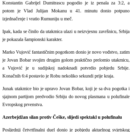
Konstantin Gabrijel Dumitrascu pogodio je iz penala za 3:2, a
potom je Vlad Julijan Mokanu u 41. minutu donio potpuno
izjednačenje i vratio Rumuniju u meč.
Ipak, kada se činilo da utakmica ulazi u neizvjesnu završnicu, Srbija
je pokazala šampionski karakter.
Marko Vujović fantastičnim pogotkom donio je novo vođstvo, zatim
je Jovan Bobar svojim drugim golom praktično prelomio utakmicu,
a Vujović je u sudijskoj nadoknadi potvrdio pobjedu Srbije.
Konačnih 6:4 postavio je Robu nekoliko sekundi prije kraja.
Junak utakmice bio je upravo Jovan Bobar, koji je sa dva pogotka i
sjajnom partijom predvodio Srbiju do novog plasmana u polufinale
Evropskog prvenstva.
Azerbejdžan silan protiv Češke, slijedi spektakl u polufinalu
Posljednji četvrtfinalni duel donio je pobjedu aktuelnog svjetskog