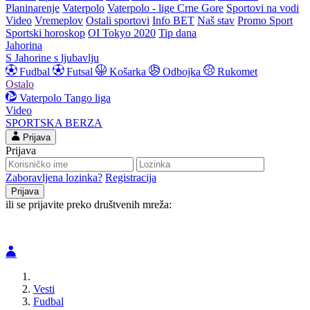
Planinarenje
Vaterpolo
Vaterpolo - lige Crne Gore
Sportovi na vodi
Video
Vremeplov
Ostali sportovi
Info BET
Naš stav
Promo Sport
Sportski horoskop
OI Tokyo 2020
Tip dana
Jahorina
S Jahorine s ljubavlju
Fudbal
Futsal
Košarka
Odbojka
Rukomet
Ostalo
Vaterpolo
Tango liga
Video
SPORTSKA BERZA
Prijava
Prijava
Zaboravljena lozinka?
Registracija
ili se prijavite preko društvenih mreža:
Vesti
Fudbal