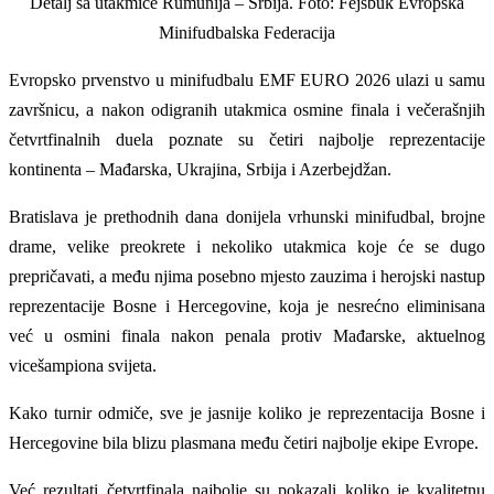
Detalj sa utakmice Rumunija – Srbija. Foto: Fejsbuk Evropska
Minifudbalska Federacija
Evropsko prvenstvo u minifudbalu EMF EURO 2026 ulazi u samu
završnicu, a nakon odigranih utakmica osmine finala i večerašnjih
četvrtfinalnih duela poznate su četiri najbolje reprezentacije
kontinenta – Mađarska, Ukrajina, Srbija i Azerbejdžan.
Bratislava je prethodnih dana donijela vrhunski minifudbal, brojne
drame, velike preokrete i nekoliko utakmica koje će se dugo
prepričavati, a među njima posebno mjesto zauzima i herojski nastup
reprezentacije Bosne i Hercegovine, koja je nesrećno eliminisana
već u osmini finala nakon penala protiv Mađarske, aktuelnog
vicešampiona svijeta.
Kako turnir odmiče, sve je jasnije koliko je reprezentacija Bosne i
Hercegovine bila blizu plasmana među četiri najbolje ekipe Evrope.
Već rezultati četvrtfinala najbolje su pokazali koliko je kvalitetnu