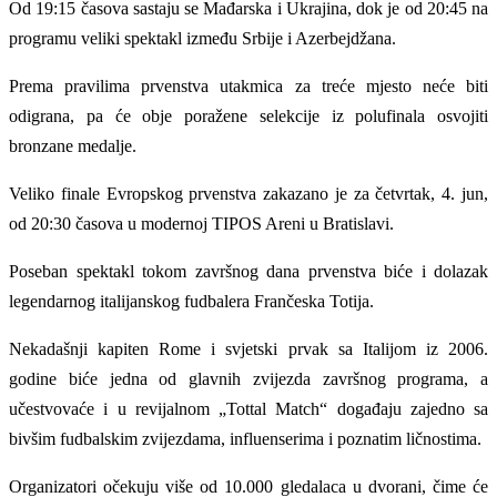
Od 19:15 časova sastaju se Mađarska i Ukrajina, dok je od 20:45 na
programu veliki spektakl između Srbije i Azerbejdžana.
Prema pravilima prvenstva utakmica za treće mjesto neće biti
odigrana, pa će obje poražene selekcije iz polufinala osvojiti
bronzane medalje.
Veliko finale Evropskog prvenstva zakazano je za četvrtak, 4. jun,
od 20:30 časova u modernoj TIPOS Areni u Bratislavi.
Poseban spektakl tokom završnog dana prvenstva biće i dolazak
legendarnog italijanskog fudbalera Frančeska Totija.
Nekadašnji kapiten Rome i svjetski prvak sa Italijom iz 2006.
godine biće jedna od glavnih zvijezda završnog programa, a
učestvovaće i u revijalnom „Tottal Match“ događaju zajedno sa
bivšim fudbalskim zvijezdama, influenserima i poznatim ličnostima.
Organizatori očekuju više od 10.000 gledalaca u dvorani, čime će