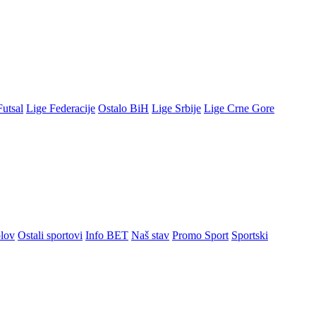
Futsal
Lige Federacije
Ostalo BiH
Lige Srbije
Lige Crne Gore
lov
Ostali sportovi
Info BET
Naš stav
Promo Sport
Sportski