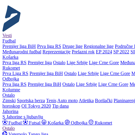
Vesti
Fudbal
Premijer liga BiH
Prva liga RS
Druge lige
Regionalne lige
Područne l
Međunarodni fudbal
Reprezentacije
Prelazni rok
EP 2024
SP 2022
S
Košarka
Prva liga RS
Premijer liga
Ostalo
Lige Srbije
Lige Crne Gore
Međuna
Rukomet
Prva Liga RS
Premijer liga BiH
Ostalo
Lige Srbije
Lige Crne Gore
M
Odbojka
Prva liga RS
Premijer liga BiH
Ostalo
Lige Srbije
Lige Crne Gore
Me
Kolumne
Ostalo
Zimski
Sportska berza
Tenis
Auto moto
Atletika
Borilački
Planinaren
horoskop
OI Tokyo 2020
Tip dana
Jahorina
S Jahorine s ljubavlju
Fudbal
Futsal
Košarka
Odbojka
Rukomet
Ostalo
Vaterpolo
Tango liga