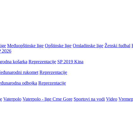
ige
Međuopštinske lige
Opštinske lige
Omladinske lige
Ženski fudbal
P 2026
rodna košarka
Reprezentacije
SP 2019 Kina
eđunarodni rukomet
Reprezentacije
đunarodna odbojka
Reprezentacije
je
Vaterpolo
Vaterpolo - lige Crne Gore
Sportovi na vodi
Video
Vremep