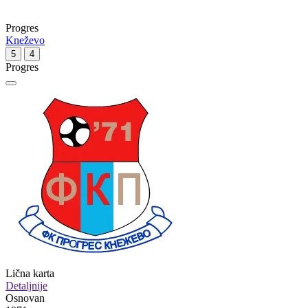
Progres
Kneževo
5
4
Progres
Lična karta
Detaljnije
Osnovan