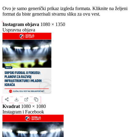
Slika za deljenje
Izaberite format slike.
Ovo je samo generički prikaz izgleda formata. Kliknite na željeni
format da biste generisali stvarnu sliku za ovu vest.
Instagram objava
1080 × 1350