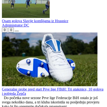
Drakul napravio razliku
Borac dobija veliko pojačanje za nastavak sezone
Pripremna: Sloboda Mrkonjić Grad – Omarska 1-2
Osam golova Slavije komšijama iz Hrasnice