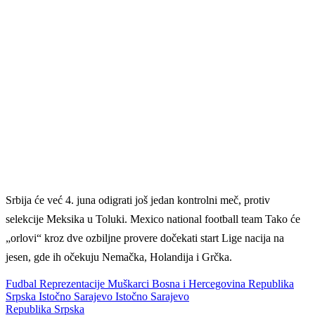
Srbija će već 4. juna odigrati još jedan kontrolni meč, protiv
selekcije Meksika u Toluki. Mexico national football team Tako će
„orlovi“ kroz dve ozbiljne provere dočekati start Lige nacija na
jesen, gde ih očekuju Nemačka, Holandija i Grčka.
Fudbal
Reprezentacije
Muškarci
Bosna i Hercegovina
Republika
Srpska
Istočno Sarajevo
Istočno Sarajevo