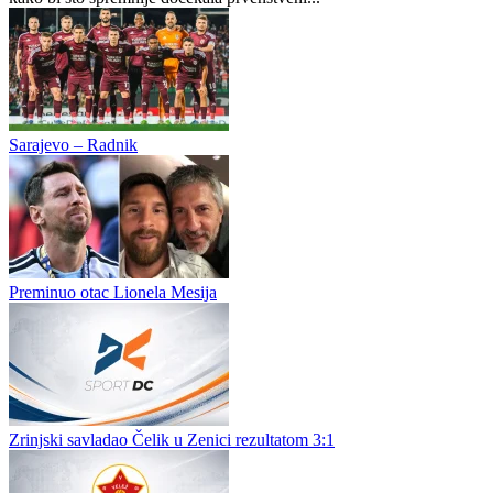
Administrator DC
0
0
Generalne probe pred start Prve lige FBiH: Tri utakmice, 10 golova
i pobjeda Žepča
Do početka nove sezone Prve lige Federacije BiH ostalo je još
svega nekoliko dana, a tri kluba iskoristila su posljednju provjeru
kako bi što spremnije dočekala prvenstveni...