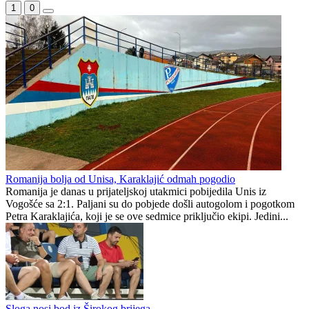
WEB PREPORUKE
HŠK Zrinjski otvorio upise:
Zmajice u Mostaru počele
Počinje nova sezona za
pripreme za Mediteranske
najmlađe Plemiće
igre
Zašto su Crnogorci spustili
VIDEO: Navijači Torcide i
glave prije utakmice na SP-u
BBB-a se potukli kod
u Zagrebu?
zagrebačkog aerodroma
Haos u Irskoj: Navijač utrčao
Dva "krompira" u Premijer
na teren i nasrnuo na
ligi: Bez golova u dvije
gostujuće fudbalere (VIDEO)
utakmice prvog kola
Preporučuje ContentExchange
Republika Srpska
1
0