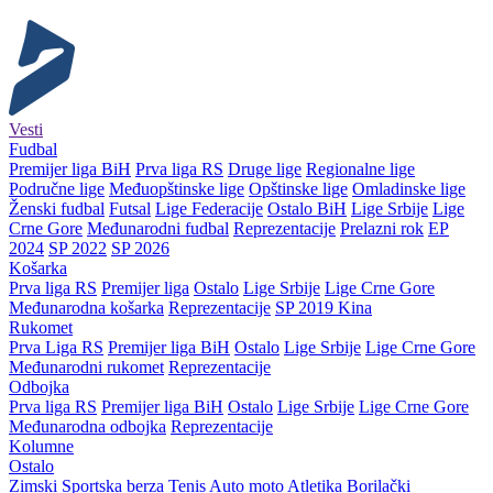
Vesti
Fudbal
Premijer liga BiH
Prva liga RS
Druge lige
Regionalne lige
Područne lige
Međuopštinske lige
Opštinske lige
Omladinske lige
Ženski fudbal
Futsal
Lige Federacije
Ostalo BiH
Lige Srbije
Lige
Crne Gore
Međunarodni fudbal
Reprezentacije
Prelazni rok
EP
2024
SP 2022
SP 2026
Košarka
Prva liga RS
Premijer liga
Ostalo
Lige Srbije
Lige Crne Gore
Međunarodna košarka
Reprezentacije
SP 2019 Kina
Rukomet
Prva Liga RS
Premijer liga BiH
Ostalo
Lige Srbije
Lige Crne Gore
Međunarodni rukomet
Reprezentacije
Odbojka
Prva liga RS
Premijer liga BiH
Ostalo
Lige Srbije
Lige Crne Gore
Međunarodna odbojka
Reprezentacije
Kolumne
Ostalo
Zimski
Sportska berza
Tenis
Auto moto
Atletika
Borilački