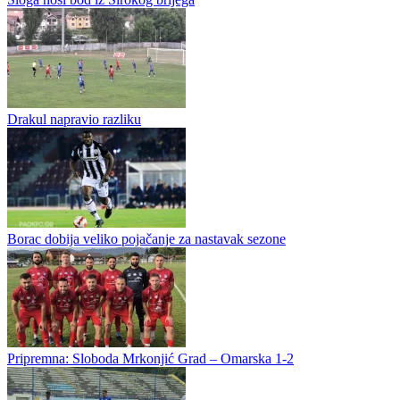
Romanija bolja od Unisa, Karaklajić odmah pogodio
Romanija je danas u prijateljskoj utakmici pobijedila Unis iz
Vogošće sa 2:1. Paljani su do pobjede došli autogolom i pogotkom
Petra Karaklajića, koji je se ove sedmice priključio ekipi. Jedini...
Sloga nosi bod iz Širokog brijega