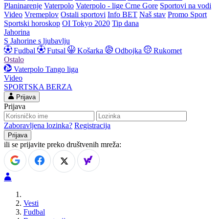
Planinarenje
Vaterpolo
Vaterpolo - lige Crne Gore
Sportovi na vodi
Video
Vremeplov
Ostali sportovi
Info BET
Naš stav
Promo Sport
Sportski horoskop
OI Tokyo 2020
Tip dana
Jahorina
S Jahorine s ljubavlju
Fudbal
Futsal
Košarka
Odbojka
Rukomet
Ostalo
Vaterpolo
Tango liga
Video
SPORTSKA BERZA
Prijava
Prijava
Zaboravljena lozinka?
Registracija
ili se prijavite preko društvenih mreža:
Vesti
Fudbal