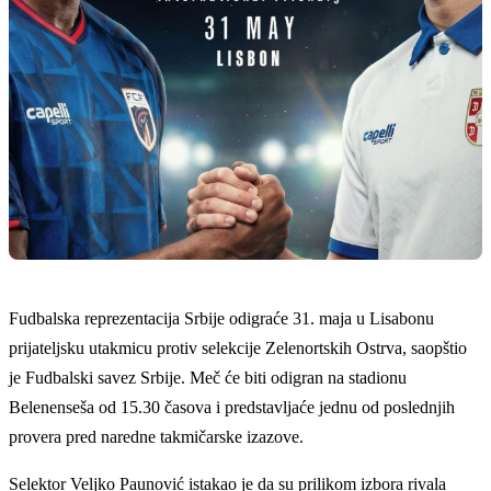
Fudbalska reprezentacija Srbije odigraće 31. maja u Lisabonu
prijateljsku utakmicu protiv selekcije Zelenortskih Ostrva, saopštio
je Fudbalski savez Srbije. Meč će biti odigran na stadionu
Belenenseša od 15.30 časova i predstavljaće jednu od poslednjih
provera pred naredne takmičarske izazove.
Selektor Veljko Paunović istakao je da su prilikom izbora rivala