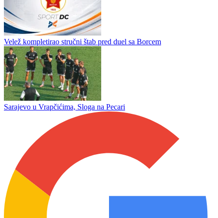
Sarajevo – Radnik
Preminuo otac Lionela Mesija
Zrinjski savladao Čelik u Zenici rezultatom 3:1
Velež kompletirao stručni štab pred duel sa Borcem