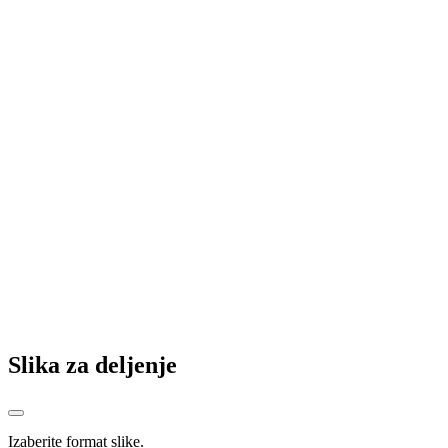
"Bosna i Hercegovina nam nije opcija": Dženan Pejčinović donio
važnu odluku
Jurkas ide u Holandiju