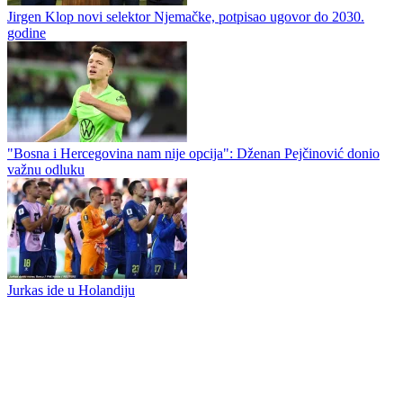
Reprezentativac Bosne i Hercegovine potpisao za Juventus
Okupila se kadetska reprezentacija Republike Srpske u Trebinju
Jirgen Klop novi selektor Njemačke, potpisao ugovor do 2030.
godine