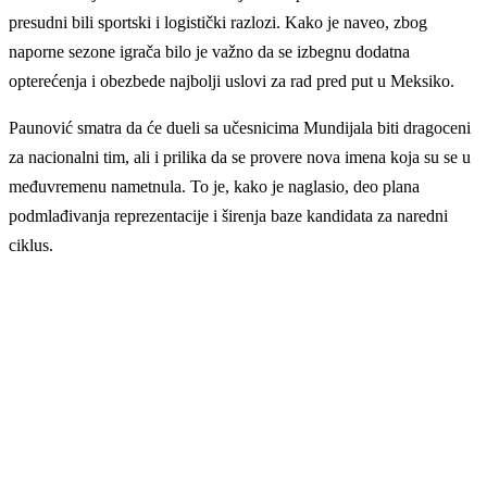
presudni bili sportski i logistički razlozi. Kako je naveo, zbog
naporne sezone igrača bilo je važno da se izbegnu dodatna
opterećenja i obezbede najbolji uslovi za rad pred put u Meksiko.
Paunović smatra da će dueli sa učesnicima Mundijala biti dragoceni
za nacionalni tim, ali i prilika da se provere nova imena koja su se u
međuvremenu nametnula. To je, kako je naglasio, deo plana
podmlađivanja reprezentacije i širenja baze kandidata za naredni
ciklus.