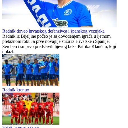
KRAJ | Borac svladao Velež
Veliki povratak u Pariz:
u utakmici koja je trajala
Lucas Digne ponovo u PSG-
preko dva i pol sata
u nakon deset godina
Preporučuje ContentExchange
WWIN liga
0
0
Radnik doveo hrvatskog defanzivca i španskog veznjaka
Radnik iz Bijeljine počeo je sa dovođenjem igrača u ljetnom
prelaznom roku, a prve novajlije stižu iz Hrvatske i Španije.
Semberci su prvo predstavili lijevog beka Patrika Klančira, koji