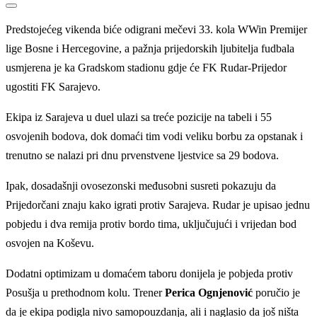
Predstojećeg vikenda biće odigrani mečevi 33. kola WWin Premijer
lige Bosne i Hercegovine, a pažnja prijedorskih ljubitelja fudbala
usmjerena je ka Gradskom stadionu gdje će FK Rudar-Prijedor
ugostiti FK Sarajevo.
Ekipa iz Sarajeva u duel ulazi sa treće pozicije na tabeli i 55
osvojenih bodova, dok domaći tim vodi veliku borbu za opstanak i
trenutno se nalazi pri dnu prvenstvene ljestvice sa 29 bodova.
Ipak, dosadašnji ovosezonski međusobni susreti pokazuju da
Prijedorčani znaju kako igrati protiv Sarajeva. Rudar je upisao jednu
pobjedu i dva remija protiv bordo tima, uključujući i vrijedan bod
osvojen na Koševu.
Dodatni optimizam u domaćem taboru donijela je pobjeda protiv
Posušja u prethodnom kolu. Trener
Perica Ognjenović
poručio je
da je ekipa podigla nivo samopouzdanja, ali i naglasio da još ništa