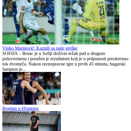
BORAC – VELEŽ: Sastavi i službena lica (tekstualni prenos)
Proleter obilježio vijek postojanja uz spektakl na nebu iznad Teslića
Jagoš Jagoš
0
0
Vinko Marinović: Kaznili su naše greške