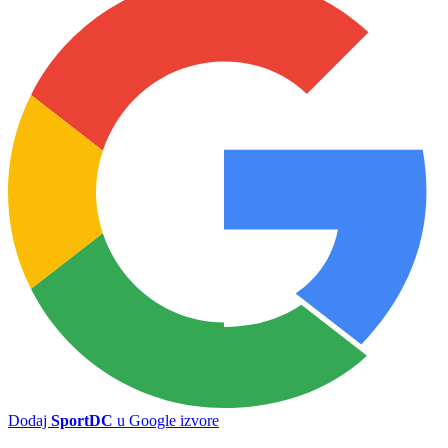
Mario Cvitanović napušta klupu Sarajeva, Bordo tim kreće u
promjene
Marko Marić preuzeo funkciju sportskog direktora FK Željezničar
Široki Brijeg silovito završio sezonu, Radnik ispraćen sa četiri gola
sa Pecare