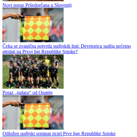
Prva liga Republike Srpske bez prenosa na koje smo navikli?
Nova sezona m:tel Prve lige Republike Srpske u fudbalu počinje za
dvije sedmice, a informacija koja se pojavila razočaraće ono malo
pratilaca prvoligaškog fudbala. Kako imamo informacije prenosa...
Novi poraz Prijedorčana u Sloveniji
Čeka se zvanična potvrda sudijskih listi: Devetoricu sudija nećemo