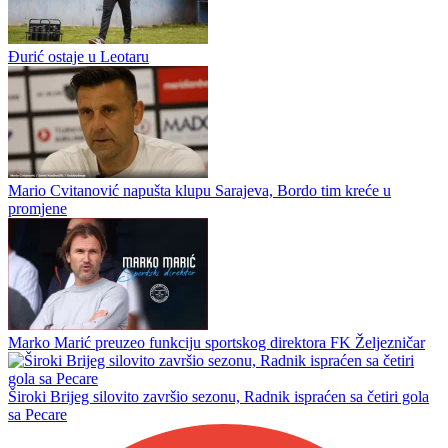
SOFIJA – Borac je u Sofiji doživio težak pad u drugom
poluvremenu i poražen je rezultatom koji je u potpunosti preokrenuo
tok dvomeča. Nakon ravnopravne igre u prvih 45 minuta, bugarski
šampion je...
Bogdan u Hjustonu
Đurić ostaje u Leotaru