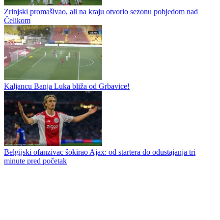
Čelik hrabro u Mostaru, Regoje zadovoljan uprkos porazu
Rožman zadovoljan reakcijom ekipe i osvajanjem prvih bodova
Zrinjski promašivao, ali na kraju otvorio sezonu pobjedom nad
Čelikom