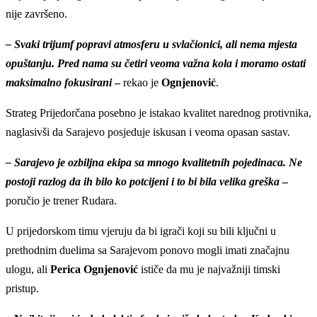
nije završeno.
– Svaki trijumf popravi atmosferu u svlačionici, ali nema mjesta
opuštanju. Pred nama su četiri veoma važna kola i moramo ostati
maksimalno fokusirani
–
rekao je
Ognjenović
.
Strateg Prijedorčana posebno je istakao kvalitet narednog protivnika,
naglasivši da Sarajevo posjeduje iskusan i veoma opasan sastav.
– Sarajevo je ozbiljna ekipa sa mnogo kvalitetnih pojedinaca. Ne
postoji razlog da ih bilo ko potcijeni i to bi bila velika greška
–
poručio je trener Rudara.
U prijedorskom timu vjeruju da bi igrači koji su bili ključni u
prethodnim duelima sa Sarajevom ponovo mogli imati značajnu
ulogu, ali
Perica Ognjenović
ističe da mu je najvažniji timski
pristup.