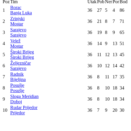
1
:
0
Željezničar
Široki Brijeg
4
:
0
Radnik
Borac
2
:
0
Posušje
Sloga Meridian
1
:
0
Rudar Prijedor
Zrinjski
3
:
0
Velež
Konačna tabela
Poz
Tim
Utak
Pob
Ner
Por
Bod
Borac
1
36
27
5
4
86
Banja Luka
Zrinjski
2
36
21
8
7
71
Mostar
Sarajevo
3
36
19
8
9
65
Sarajevo
Velež
4
36
14
9
13
51
Mostar