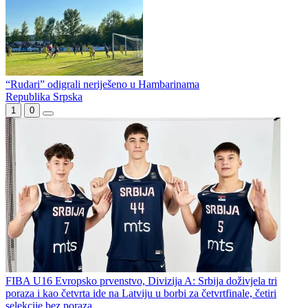
gledati na Prvoj ligi Republike Srpske?
Poraz „rudara“ od Opatije
Odložen sudijski seminar m:tel Prve lige Republike Srpske
“Rudari” odigrali neriješeno u Hambarinama
Republika Srpska
1
0