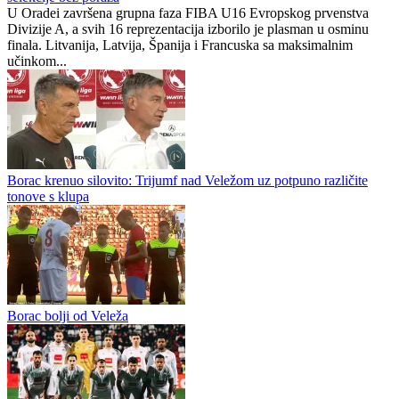
FIBA U16 Evropsko prvenstvo, Divizija A: Srbija doživjela tri
poraza i kao četvrta ide na Latviju u borbi za četvrtfinale, četiri
selekcije bez poraza
U Oradei završena grupna faza FIBA U16 Evropskog prvenstva
Divizije A, a svih 16 reprezentacija izborilo je plasman u osminu
finala. Litvanija, Latvija, Španija i Francuska sa maksimalnim
učinkom...