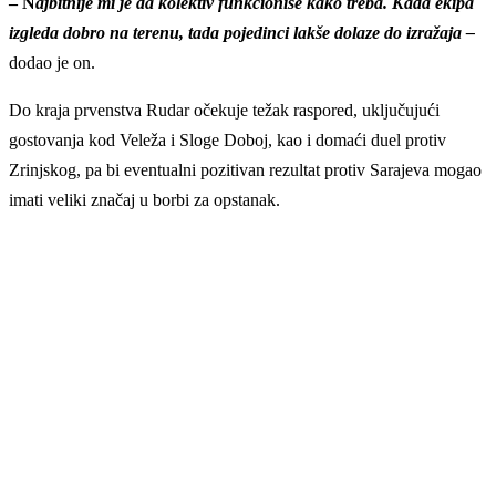
– N
ajbitnije mi je da kolektiv funkcioniše kako treba. Kada ekipa
izgleda dobro na terenu, tada pojedinci lakše dolaze do izražaja –
dodao je on.
Do kraja prvenstva Rudar očekuje težak raspored, uključujući
gostovanja kod Veleža i Sloge Doboj, kao i domaći duel protiv
Zrinjskog, pa bi eventualni pozitivan rezultat protiv Sarajeva mogao
imati veliki značaj u borbi za opstanak.