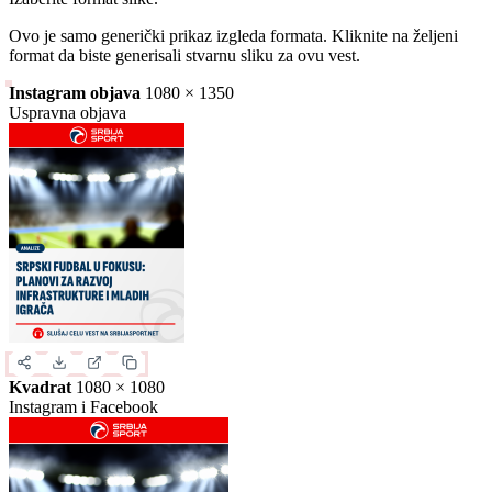
Slika za deljenje
Izaberite format slike.
Ovo je samo generički prikaz izgleda formata. Kliknite na željeni
format da biste generisali stvarnu sliku za ovu vest.
Instagram objava
1080 × 1350
Uspravna objava