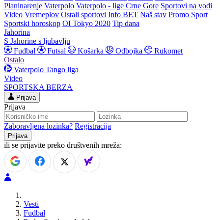
Planinarenje
Vaterpolo
Vaterpolo - lige Crne Gore
Sportovi na vodi
Video
Vremeplov
Ostali sportovi
Info BET
Naš stav
Promo Sport
Sportski horoskop
OI Tokyo 2020
Tip dana
Jahorina
S Jahorine s ljubavlju
Fudbal
Futsal
Košarka
Odbojka
Rukomet
Ostalo
Vaterpolo
Tango liga
Video
SPORTSKA BERZA
Prijava
Prijava
Zaboravljena lozinka?
Registracija
ili se prijavite preko društvenih mreža:
Vesti
Fudbal