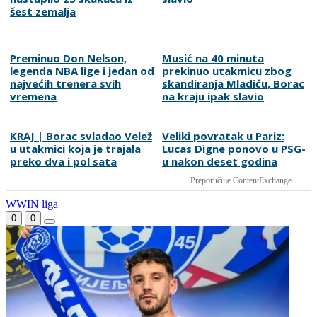
Igor Arsenić pobjednik
KRAJ | Bilbijin pogodak
Bentbaša Cliff Divinga,
poništen, Zrinjski ipak
nastupilo 25 skakača iz
slavio
šest zemalja
Preminuo Don Nelson,
Musić na 40 minuta
legenda NBA lige i jedan od
prekinuo utakmicu zbog
najvećih trenera svih
skandiranja Mladiću, Borac
vremena
na kraju ipak slavio