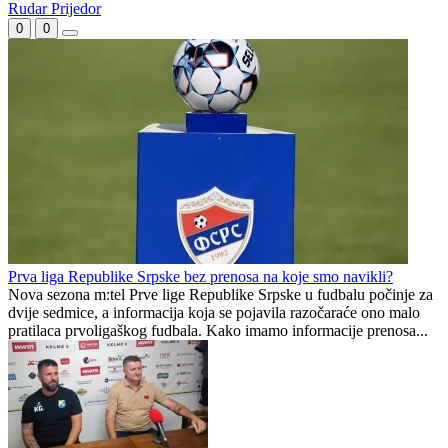
(VIDEO) Marinović: Radimo na tome da ekipu vratimo u formu
koju smo imali u toku sezone
Poznate sudije za dvomeč Sarajeva i Inter Turkuu: Grci na Koševu,
Česi u revanšu
Rudar Prijedor
0
0