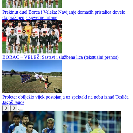
Borac krenuo silovito: Trijumf nad Veležom uz potpuno različite
tonove s klupa
Borac bolji od Veleža
Prekinut duel Borca i Veleža: Navijanje domaćih pristalica dovelo
do pražnjenja sjeverne tribine