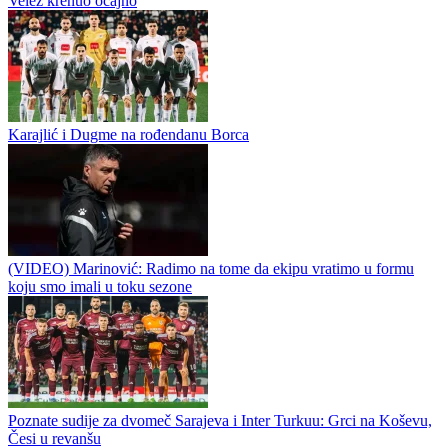
dolazi...
Radnik krenuo
Velež krenuo očajno
Karajlić i Dugme na rođendanu Borca