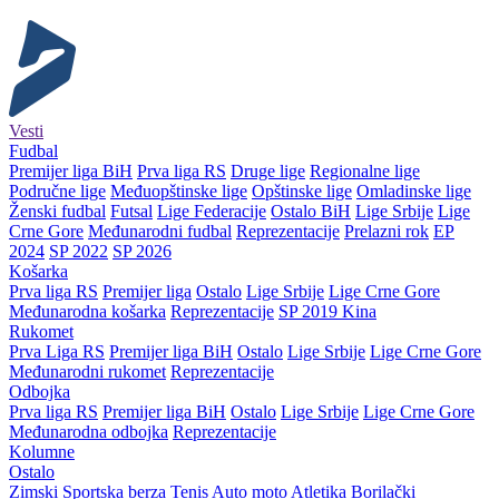
Vesti
Fudbal
Premijer liga BiH
Prva liga RS
Druge lige
Regionalne lige
Područne lige
Međuopštinske lige
Opštinske lige
Omladinske lige
Ženski fudbal
Futsal
Lige Federacije
Ostalo BiH
Lige Srbije
Lige
Crne Gore
Međunarodni fudbal
Reprezentacije
Prelazni rok
EP
2024
SP 2022
SP 2026
Košarka
Prva liga RS
Premijer liga
Ostalo
Lige Srbije
Lige Crne Gore
Međunarodna košarka
Reprezentacije
SP 2019 Kina
Rukomet
Prva Liga RS
Premijer liga BiH
Ostalo
Lige Srbije
Lige Crne Gore
Međunarodni rukomet
Reprezentacije
Odbojka
Prva liga RS
Premijer liga BiH
Ostalo
Lige Srbije
Lige Crne Gore
Međunarodna odbojka
Reprezentacije
Kolumne
Ostalo
Zimski
Sportska berza
Tenis
Auto moto
Atletika
Borilački