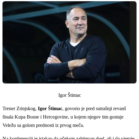
Igor Štimac
Trener Zrinjskog,
Igor Štimac
, govorio je pred sutrašnji revanš
finala Kupa Bosne i Hercegovine, u kojem njegov tim gostuje
Veležu sa golom prednosti iz prvog meča.
Na konferenciji je istakao da očekuje zahtjevan duel, ali i da vjeruje