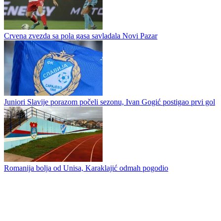
Krulj nakon remija u Mostaru: „Čestitke momcima, pokazali su
karakter protiv Sarajeva“
Ljubić bolji od Tekstilca
Crvena zvezda sa pola gasa savladala Novi Pazar