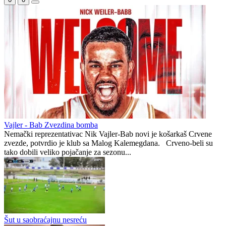
Dominantni,a poraženi
Rahimić vjeruje u prolaz
Administrator DC
0
0