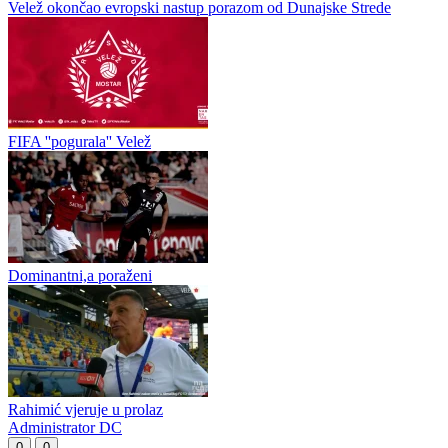
Akademije doveo perspektivnog šesnaestogodišnjeg fudbalera
Kostu Lazovića iz Prijedora. ...
Srđan Ivanković nastavlja karijeru u Austriji
Velež okončao evropski nastup porazom od Dunajske Strede
FIFA ''pogurala'' Velež