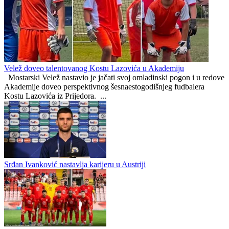
Poznati termini revanša: Borac, Zrinjski i Velež u četvrtak jure
prolaz u Evropi
Hercegovačko-neretvanski kanton
0
0
Velež doveo talentovanog Kostu Lazovića u Akademiju
Mostarski Velež nastavio je jačati svoj omladinski pogon i u redove