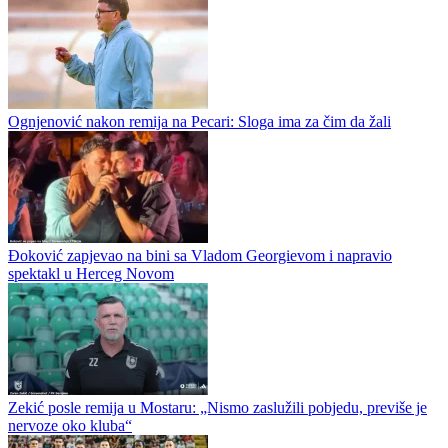
Vajler - Bab Zvezdina bomba
Nemački reprezentativac Nik Vajler-Bab novi je košarkaš Crvene
zvezde, potvrdio je klub sa Malog Kalemegdana. Crveno-beli su
tako dobili veliko pojačanje za sezonu...
Šut u saobraćajnu nesreću
Ognjenović nakon remija na Pecari: Sloga ima za čim da žali