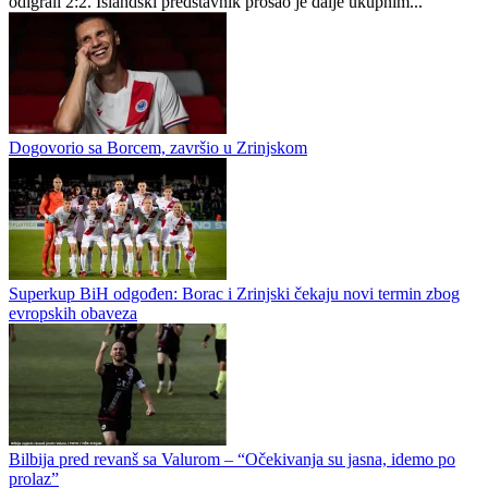
Zrinjski ispao od Islanđana, Bilbija u 89. minutu promašio penal
Fudbaleri Zrinjskog završili su nastup u Ligi konferencija nakon što
su u revanš utakmici drugog pretkola protiv Valura iz Islanda
odigrali 2:2. Islandski predstavnik prošao je dalje ukupnim...
Dogovorio sa Borcem, završio u Zrinjskom