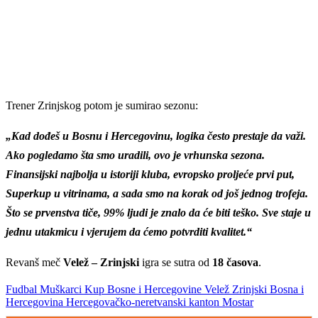
Trener Zrinjskog potom je sumirao sezonu:
„Kad dođeš u Bosnu i Hercegovinu, logika često prestaje da važi.
Ako pogledamo šta smo uradili, ovo je vrhunska sezona.
Finansijski najbolja u istoriji kluba, evropsko proljeće prvi put,
Superkup u vitrinama, a sada smo na korak od još jednog trofeja.
Što se prvenstva tiče, 99% ljudi je znalo da će biti teško. Sve staje u
jednu utakmicu i vjerujem da ćemo potvrditi kvalitet.“
Revanš meč
Velež – Zrinjski
igra se sutra od
18 časova
.
Fudbal
Muškarci
Kup Bosne i Hercegovine
Velež
Zrinjski
Bosna i
Hercegovina
Hercegovačko-neretvanski kanton
Mostar