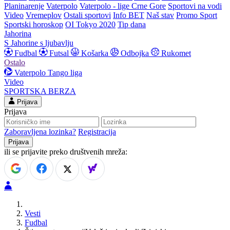
Planinarenje
Vaterpolo
Vaterpolo - lige Crne Gore
Sportovi na vodi
Video
Vremeplov
Ostali sportovi
Info BET
Naš stav
Promo Sport
Sportski horoskop
OI Tokyo 2020
Tip dana
Jahorina
S Jahorine s ljubavlju
Fudbal
Futsal
Košarka
Odbojka
Rukomet
Ostalo
Vaterpolo
Tango liga
Video
SPORTSKA BERZA
Prijava
Prijava
Zaboravljena lozinka?
Registracija
ili se prijavite preko društvenih mreža:
Vesti
Fudbal