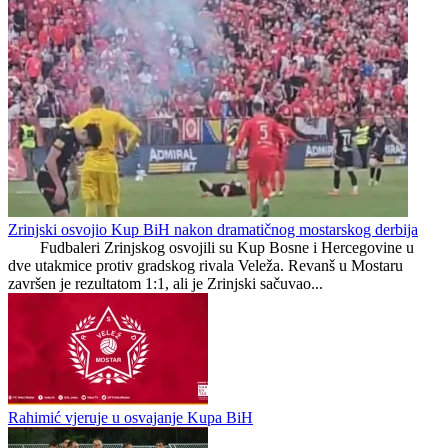
Lana Pudar i dalje mora
Modrić bi mogao dobiti
putovati 100 kilometara
neočekivanu ulogu u
od Mostara kako bi
Milanu: Gazzetta
trenirala
nagovijestila veliki potez
Preporučuje ContentExchange
Kup Bosne i Hercegovine
0
0