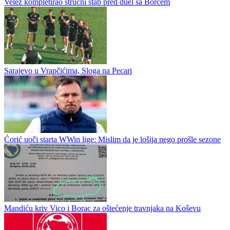
Borac - Velež i Zrinjski - Čelik večeras zaključuju prvo kolo WWin
lige
Prvi prvenstveni vikend u novoj sezoni WWin lige BiH biće
završen večeras u Banjoj Luci i Mostaru, gdje su na programu dva
zanimljiva duela. Na Gradskom stadionu Borac...
Velež kompletirao stručni štab pred duel sa Borcem
Sarajevo u Vrapčićima, Sloga na Pecari