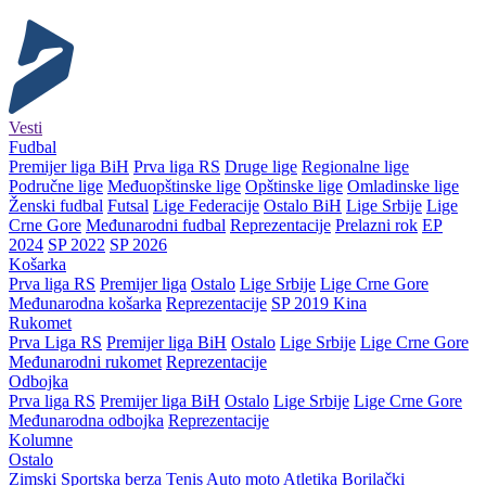
Vesti
Fudbal
Premijer liga BiH
Prva liga RS
Druge lige
Regionalne lige
Područne lige
Međuopštinske lige
Opštinske lige
Omladinske lige
Ženski fudbal
Futsal
Lige Federacije
Ostalo BiH
Lige Srbije
Lige
Crne Gore
Međunarodni fudbal
Reprezentacije
Prelazni rok
EP
2024
SP 2022
SP 2026
Košarka
Prva liga RS
Premijer liga
Ostalo
Lige Srbije
Lige Crne Gore
Međunarodna košarka
Reprezentacije
SP 2019 Kina
Rukomet
Prva Liga RS
Premijer liga BiH
Ostalo
Lige Srbije
Lige Crne Gore
Međunarodni rukomet
Reprezentacije
Odbojka
Prva liga RS
Premijer liga BiH
Ostalo
Lige Srbije
Lige Crne Gore
Međunarodna odbojka
Reprezentacije
Kolumne
Ostalo
Zimski
Sportska berza
Tenis
Auto moto
Atletika
Borilački