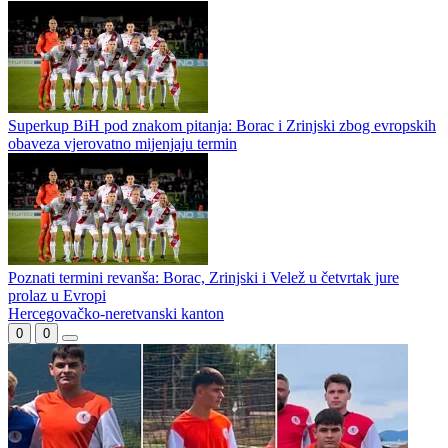
Superkup BiH odgođen: Borac i Zrinjski čekaju novi termin zbog
evropskih obaveza
Bilbija pred revanš sa Valurom – “Očekivanja su jasna, idemo po
prolaz”
Superkup BiH pod znakom pitanja: Borac i Zrinjski zbog evropskih
obaveza vjerovatno mijenjaju termin