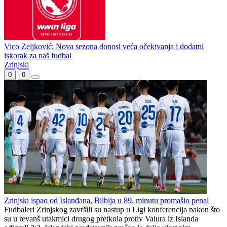
Ćorić uoči starta WWin lige: Mislim da je lošija nego prošle sezone
Mandiću kriv Vico i Borac za oštećenje travnjaka na Koševu
Vico Zeljković: Nova sezona donosi veća očekivanja i dodatni
iskorak za naš fudbal
Zrinjski
0
0