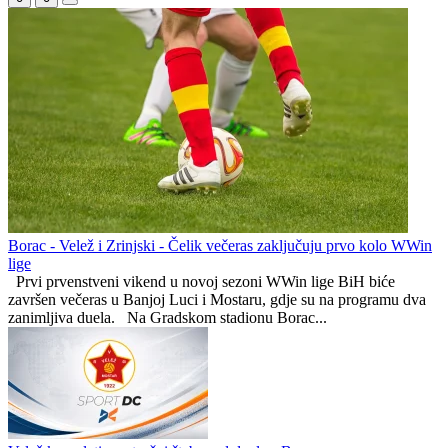
Velež prvi finalista Kupa Bosne i Hercegovine
Radnik i Zrinjski ostavili sve otvoreno pred revanš
Radnik pregazio Laktaše
Velež
0
0