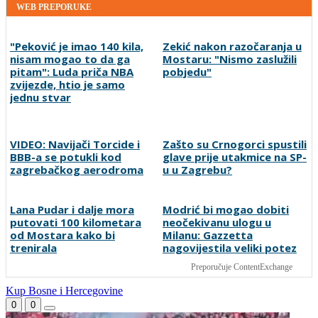
WEB PREPORUKE
"Peković je imao 140 kila,
Zekić nakon razočaranja u
nisam mogao to da ga
Mostaru: "Nismo zaslužili
pitam": Luda priča NBA
pobjedu"
zvijezde, htio je samo
jednu stvar
VIDEO: Navijači Torcide i
Zašto su Crnogorci spustili
BBB-a se potukli kod
glave prije utakmice na SP-
zagrebačkog aerodroma
u u Zagrebu?