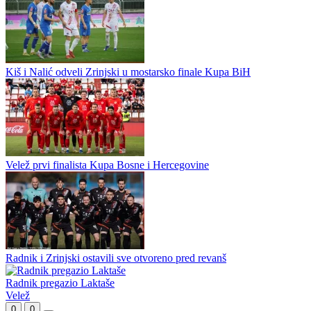
Zrinjski osvojio Kup BiH nakon dramatičnog mostarskog derbija
Fudbaleri Zrinjskog osvojili su Kup Bosne i Hercegovine u
dve utakmice protiv gradskog rivala Veleža. Revanš u Mostaru
završen je rezultatom 1:1, ali je Zrinjski sačuvao...
Rahimić vjeruje u osvajanje Kupa BiH
Kiš i Nalić odveli Zrinjski u mostarsko finale Kupa BiH