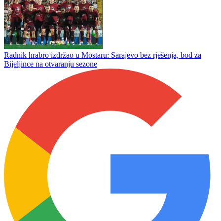
Đoković zapjevao na bini sa Vladom Georgievom i napravio
spektakl u Herceg Novom
Zekić posle remija u Mostaru: „Nismo zaslužili pobjedu, previše je
nervoze oko kluba“
Radnik hrabro izdržao u Mostaru: Sarajevo bez rješenja, bod za
Bijeljince na otvaranju sezone