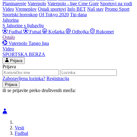
Planinarenje
Vaterpolo
Vaterpolo - lige Crne Gore
Sportovi na vodi
Video
Vremeplov
Ostali sportovi
Info BET
Naš stav
Promo Sport
Sportski horoskop
OI Tokyo 2020
Tip dana
Jahorina
S Jahorine s ljubavlju
Fudbal
Futsal
Košarka
Odbojka
Rukomet
Ostalo
Vaterpolo
Tango liga
Video
SPORTSKA BERZA
Prijava
Prijava
Zaboravljena lozinka?
Registracija
ili se prijavite preko društvenih mreža:
Vesti
Fudbal