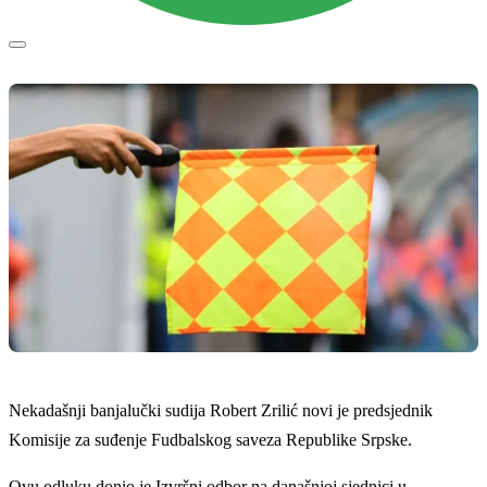
Nekadašnji banjalučki sudija Robert Zrilić novi je predsjednik
Komisije za suđenje Fudbalskog saveza Republike Srpske.
Ovu odluku donio je Izvršni odbor na današnjoj sjednici u