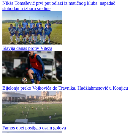
Fudbal / Prva liga RS
Nikša Tomašević prvi put odlazi iz matičnog kluba, napadač
slobodan u izboru sredine
Slavija danas protiv Viteza