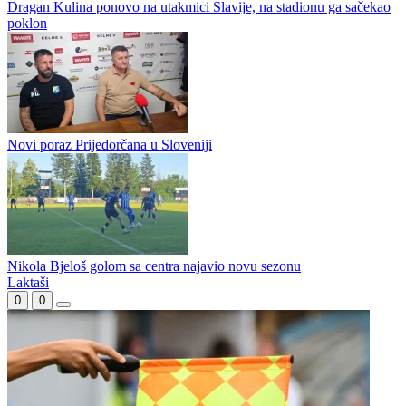
Romanija dovela zvučno ime, Karaklajić novi stanovnik Pala
Nikola Vasiljević se vratio u Drinu na novoj funkciji
Dragan Kulina ponovo na utakmici Slavije, na stadionu ga sačekao
poklon
Novi poraz Prijedorčana u Sloveniji