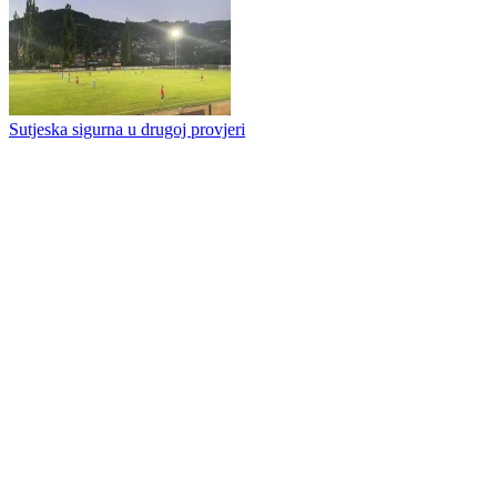
Bijelonja preko Vojkovića do Travnika, Hadžiahmetović u Konjicu
Famos opet postigao osam golova
Sutjeska sigurna u drugoj provjeri