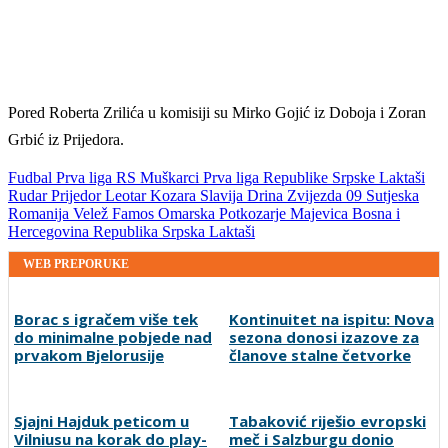
Pored Roberta Zrilića u komisiji su Mirko Gojić iz Doboja i Zoran
Grbić iz Prijedora.
Fudbal
Prva liga RS
Muškarci
Prva liga Republike Srpske
Laktaši
Rudar Prijedor
Leotar
Kozara
Slavija
Drina
Zvijezda 09
Sutjeska
Romanija
Velež
Famos
Omarska
Potkozarje
Majevica
Bosna i
Hercegovina
Republika Srpska
Laktaši
WEB PREPORUKE
Borac s igračem više tek
Kontinuitet na ispitu: Nova
do minimalne pobjede nad
sezona donosi izazove za