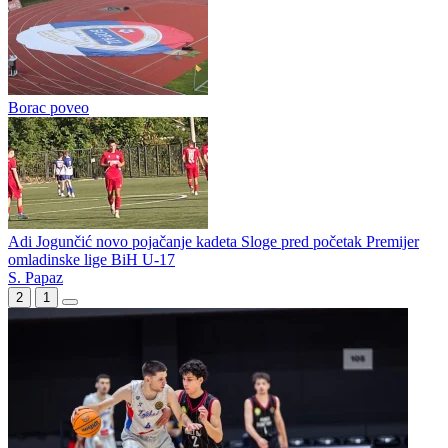
Borac propustio priliku da zatrpa mrežu gostiju
Alimpijević bira Orlove
Borac poveo