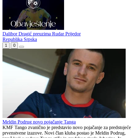
Ognjen Milanović ponovo u Rudaru
Kecman poveo Rudar u novu sezonu
Dalibor Dragić preuzima Rudar Prijedor
Republika Srpska
1
0