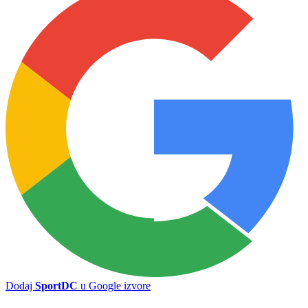
Radnik spreman za start sezone: Sarajevo je motiv za sve nas
Romanija ostala bez iskusnog defanzivca, Borislav Cicović "uzeo
papire"