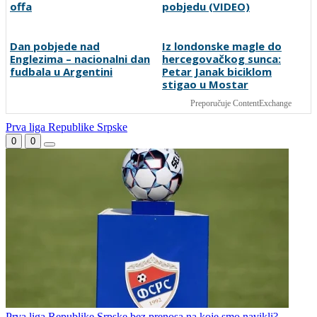
prvakom Bjelorusije
članove stalne četvorke
Sjajni Hajduk peticom u
Tabaković riješio evropski
Vilniusu na korak do play-
meč i Salzburgu donio
offa
pobjedu (VIDEO)
Dan pobjede nad
Iz londonske magle do
Englezima – nacionalni dan
hercegovačkog sunca:
fudbala u Argentini
Petar Janak biciklom
stigao u Mostar
Preporučuje ContentExchange