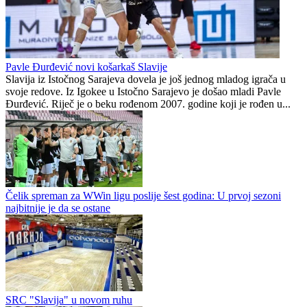
Adi Jogunčić novo pojačanje kadeta Sloge pred početak Premijer
omladinske lige BiH U-17
S. Papaz
2
1
Pavle Đurđević novi košarkaš Slavije
Slavija iz Istočnog Sarajeva dovela je još jednog mladog igrača u
svoje redove. Iz Igokee u Istočno Sarajevo je došao mladi Pavle
Đurđević. Riječ je o beku rođenom 2007. godine koji je rođen u...