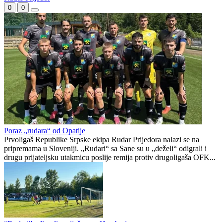
Izvučeni takmičarski brojevi m:tel Prve lige Republike Srpske
Starčević u Austriju na mini-pripreme vodi 24 igrača
Rudar Prijedor
0
0