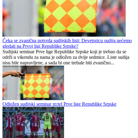
Nikola Bjeloš golom sa centra najavio novu sezonu
Laktaši
0
0
Čeka se zvanična potvrda sudijskih listi: Devetoricu sudija nećemo
gledati na Prvoj ligi Republike Srpske?
Sudijski seminar Prve lige Republike Srpske koji je trebao da se