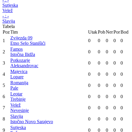
-
:
-
Laktaši
Famos
-
:
-
Kozara
Potkozarje
-
:
-
Omarska
Majevica
-
:
-
Rudar Prijedor
Romanija
-
:
-
Drina
Leotar
-
:
-
Sutjeska
Velež
-
:
-
Slavija
Tabela
Poz
Tim
Utak
Pob
Ner
Por
Bod
Zvijezda 09
1
0
0
0
0
0
Etno Selo Stanišići
Famos