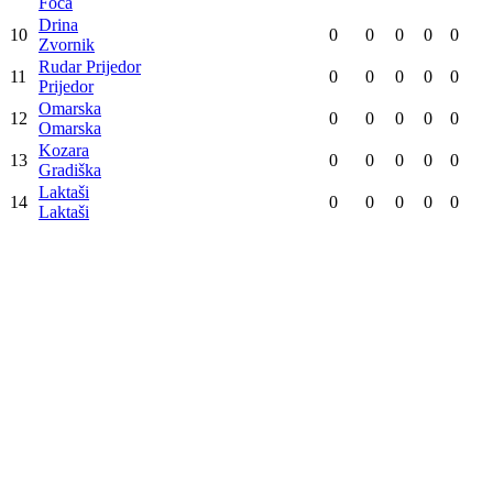
2
0
0
0
0
0
Istočna Ilidža
Potkozarje
3
0
0
0
0
0
Aleksandrovac
Majevica
4
0
0
0
0
0
Lopare
Romanija
5
0
0
0
0
0
Pale
Leotar
6
0
0
0
0
0
Trebinje
Velež
7
0
0
0
0
0
Nevesinje
Slavija
8
0
0
0
0
0
Istočno Novo Sarajevo
Sutjeska
9
0
0
0
0
0
Foča
Drina
10
0
0
0
0
0
Zvornik
Rudar Prijedor
11
0
0
0
0
0
Prijedor
Omarska
12
0
0
0
0
0
Omarska
Kozara
13
0
0
0
0
0
Gradiška