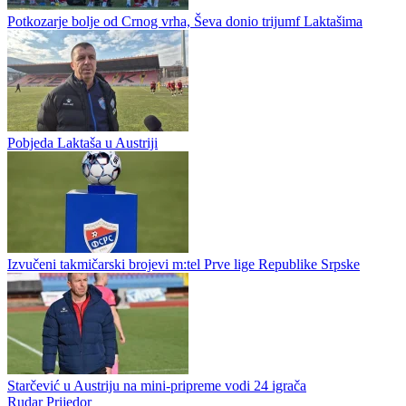
održi u vikendu za nama je odložen za dvije sedmice. Liste sudija
nisu bile napravljene, a sada bi one trebale biti zvanično...
Odložen sudijski seminar m:tel Prve lige Republike Srpske
Potkozarje bolje od Crnog vrha, Ševa donio trijumf Laktašima
Pobjeda Laktaša u Austriji