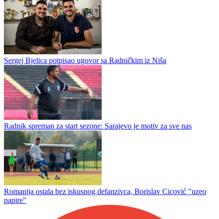
Čelik spreman za WWin ligu poslije šest godina: U prvoj sezoni
najbitnije je da se ostane
SRC "Slavija" u novom ruhu
Sergej Bjelica potpisao ugovor sa Radničkim iz Niša