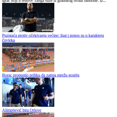
Meldin Podrug novo pojačanje Tanga
KMF Tango zvanično je predstavio novo pojačanje za predstojeće
prvenstvene izazove. Novi član kluba postao je Meldin Podrug,
igrač koji u redove Tanga stiže iz gradskog rivala Jahorine. Iz...
Puzigaća protiv očekivanja većine: Inat i ponos su u karakteru
čovjeka