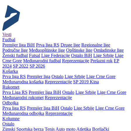
Vesti
Fudbal
Premijer liga BiH
Prva liga RS
Druge lige
Regionalne lige
Područne lige
Međuopštinske lige
Opštinske lige
Omladinske lige
Ženski fudbal
Futsal
Lige Federacije
Ostalo BiH
Lige Srbije
Lige
Crne Gore
Međunarodni fudbal
Reprezentacije
Prelazni rok
EP
2024
SP 2022
SP 2026
Košarka
Prva liga RS
Premijer liga
Ostalo
Lige Srbije
Lige Crne Gore
Međunarodna košarka
Reprezentacije
SP 2019 Kina
Rukomet
Prva Liga RS
Premijer liga BiH
Ostalo
Lige Srbije
Lige Crne Gore
Međunarodni rukomet
Reprezentacije
Odbojka
Prva liga RS
Premijer liga BiH
Ostalo
Lige Srbije
Lige Crne Gore
Međunarodna odbojka
Reprezentacije
Kolumne
Ostalo
Zimski
Sportska berza
Tenis
Auto moto
Atletika
Borilački