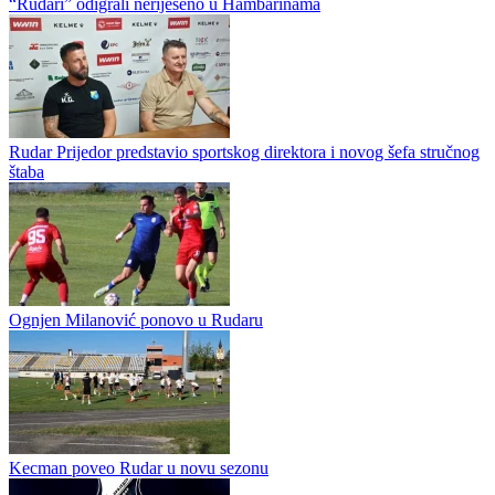
Poraz „rudara“ od Opatije
Prvoligaš Republike Srpske ekipa Rudar Prijedora nalazi se na
pripremama u Sloveniji. „Rudari“ sa Sane su u „deželi“ odigrali i
drugu prijateljsku utakmicu poslije remija protiv drugoligaša OFK...
“Rudari” odigrali neriješeno u Hambarinama
Rudar Prijedor predstavio sportskog direktora i novog šefa stručnog
štaba