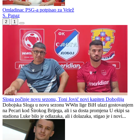
Derbi susret između Borca i Veleža pripao Musiću, Bandić sudi
Sarajevu, a Ljajić u Mostaru
Novi termin meča TOŠK - Zvijezda
Omladinac PSG-a potpisao za Velež
S. Papaz
2
1