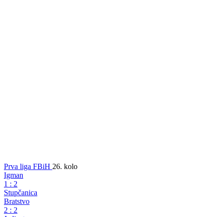
Dodaj
SportDC
u Google izvore