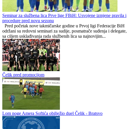
Danjel Stijepić novi golman Stupčanice
Bratstvo
0
0
Seminar za službena lica Prve lige FBiH: Usvojene izmjene pravila i
procedure pred novu sezonu
Pred početak nove takmičarske godine u Prvoj ligi Federacije BiH
održani su redovni seminari za sudije, posmatrače suđenja i delegate,
sa ciljem usklađivanja rada službenih lica sa najnovijim...