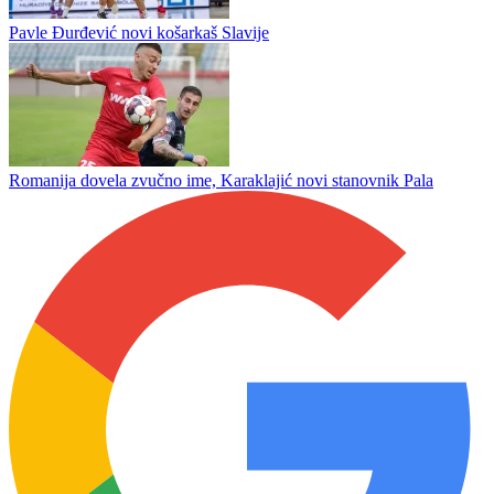
Puzigaća protiv očekivanja većine: Inat i ponos su u karakteru
čovjeka
Prva liga Republike Srpske bez prenosa na koje smo navikli?
Pavle Đurđević novi košarkaš Slavije
Romanija dovela zvučno ime, Karaklajić novi stanovnik Pala