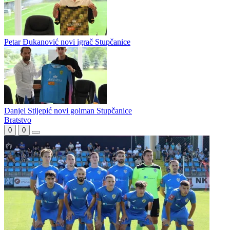
GOŠK dovodi Lamadžemu
Petar Dabić Slaviju zamijenio GOŠK Gabelom
Petar Đukanović novi igrač Stupčanice