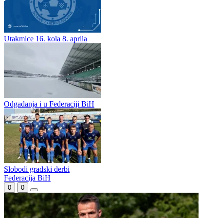
Čelik pred promocijom
Lom noge Amera Softića obilježio duel Čelik - Bratsvo
Utakmice 16. kola 8. aprila