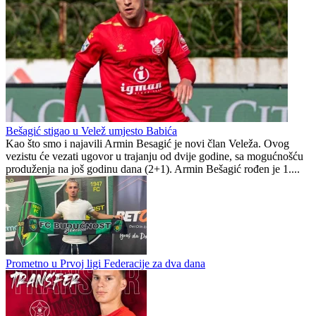
Odgađanja i u Federaciji BiH
Slobodi gradski derbi
Federacija BiH
0
0