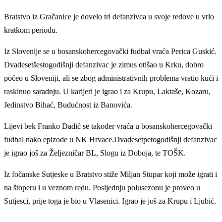
Bratstvo iz Gračanice je dovelo tri defanzivca u svoje redove u vrlo
kratkom periodu.
Iz Slovenije se u bosanskohercegovački fudbal vraća Perica Guskić.
Dvadesetšestogodišnji defanzivac je zimus otišao u Krku, dobro
počeo u Sloveniji, ali se zbog administrativnih problema vratio kući i
raskinuo saradnju. U karijeri je igrao i za Krupu, Laktaše, Kozaru,
Jedinstvo Bihać, Budućnost iz Banovića.
Lijevi bek Franko Dadić se također vraća u bosanskohercegovački
fudbal nako epizode u NK Hrvace.Dvadesetpetogodišnji defanzivac
je igrao još za Željezničar BL, Slogu iz Doboja, te TOŠK.
Iz fočanske Sutjeske u Bratstvo stiže Miljan Stupar koji može igrati i
na štoperu i u veznom redu. Posljednju polusezonu je proveo u
Sutjesci, prije toga je bio u Vlasenici. Igrao je još za Krupu i Ljubić.