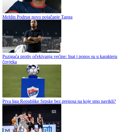
Sloga počinje novu sezonu, Toni Jović novi kapiten Dobojlija
Dobojska Sloga u novu sezonu WWin lige BiH ulazi gostovanjem
na Pecari kod Širokog Brijega, ali i sa dosta promjena U ekipi sa
stadiona Luke bilo je odlazaka, ali i dolazaka, stigao je i novi...
Meldin Podrug novo pojačanje Tanga