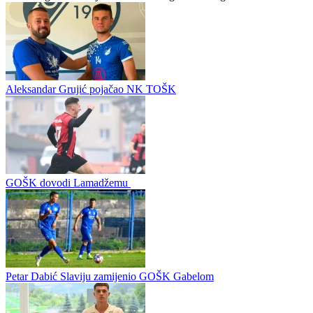
Stefan Josipović slobodan u izboru kluba
Doskorašnji fudbaler Tuzla sitija Stefan Josipović slobodan je u
izboru kluba ovog ljeta. Nakon završetka sezone i ispadanja Tuzlaka
iz Prve lige Federacije Bosne i Hercegovine svi igrači su...
Aleksandar Grujić pojačao NK TOŠK