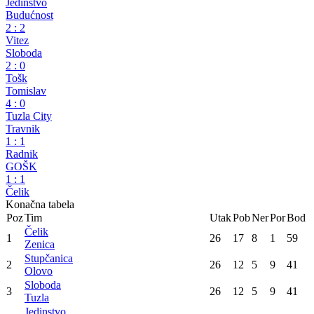
Prva liga FBiH
26. kolo
Igman
1
:
2
Stupčanica
Bratstvo
2
:
2
Jedinstvo
Budućnost
2
:
2
Vitez
Sloboda
2
:
0
Tošk
Tomislav
4
:
0
Tuzla City