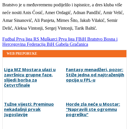
Bratstvo je u međuvremenu podijelilo i ispisnice, a dres kluba više
neće nositi Anis Ćosić, Amer Ordagić, Adnan Pandžić, Amir Velić,
Amar Sinanović, Ali Panjeta, Mirnes Šito, Jakub Vilakić, Semir
Delić, Aleksa Vintonji, Sergej Vintonji, Tarik Baltić.
Fudbal
Prva liga RS
Muškarci
Prva liga FBiH
Bratstvo
Bosna i
Hercegovina
Federacija BiH
Gabela
Gračanica
WEB PREPORUKE
Liga MZ Mostara ulazi u
Fantasy menadžeri, pozor:
završnicu grupne faze,
Stiže jedna od najtraženijih
slijedi borba za
opcija u FPL-u
četvrtfinale