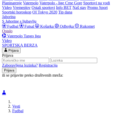
Planinarenje
Vaterpolo
Vaterpolo - lige Crne Gore
Sportovi na vodi
Video
Vremeplov
Ostali sportovi
Info BET
Naš stav
Promo Sport
Sportski horoskop
OI Tokyo 2020
Tip dana
Jahorina
S Jahorine s ljubavlju
Fudbal
Futsal
Košarka
Odbojka
Rukomet
Ostalo
Vaterpolo
Tango liga
Video
SPORTSKA BERZA
Prijava
Prijava
Zaboravljena lozinka?
Registracija
ili se prijavite preko društvenih mreža:
Vesti
Fudbal