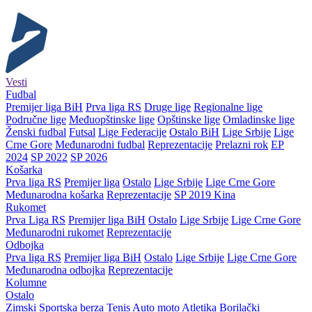
Vesti
Fudbal
Premijer liga BiH
Prva liga RS
Druge lige
Regionalne lige
Područne lige
Međuopštinske lige
Opštinske lige
Omladinske lige
Ženski fudbal
Futsal
Lige Federacije
Ostalo BiH
Lige Srbije
Lige
Crne Gore
Međunarodni fudbal
Reprezentacije
Prelazni rok
EP
2024
SP 2022
SP 2026
Košarka
Prva liga RS
Premijer liga
Ostalo
Lige Srbije
Lige Crne Gore
Međunarodna košarka
Reprezentacije
SP 2019 Kina
Rukomet
Prva Liga RS
Premijer liga BiH
Ostalo
Lige Srbije
Lige Crne Gore
Međunarodni rukomet
Reprezentacije
Odbojka
Prva liga RS
Premijer liga BiH
Ostalo
Lige Srbije
Lige Crne Gore
Međunarodna odbojka
Reprezentacije
Kolumne
Ostalo
Zimski
Sportska berza
Tenis
Auto moto
Atletika
Borilački