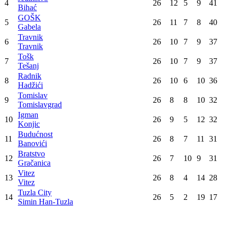
Travnik
1
:
1
Radnik
GOŠK
1
:
1
Čelik
Konačna tabela
Poz
Tim
Utak
Pob
Ner
Por
Bod
Čelik
1
26
17
8
1
59
Zenica
Stupčanica
2
26
12
5
9
41
Olovo
Sloboda
3
26
12
5
9
41
Tuzla
Jedinstvo
4
26
12
5
9
41
Bihać
GOŠK
5
26
11
7
8
40
Gabela
Travnik
6
26
10
7
9
37
Travnik
Tošk
7
26
10
7
9
37
Tešanj
Radnik
8
26
10
6
10
36
Hadžići