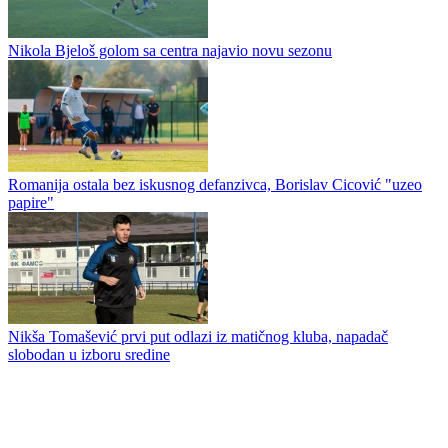
Nikola Vasiljević se vratio u Drinu na novoj funkciji
Dragan Kulina ponovo na utakmici Slavije, na stadionu ga sačekao
poklon
Nikola Bjeloš golom sa centra najavio novu sezonu