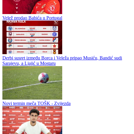
Bešagić stigao u Velež umjesto Babića
Kao što smo i najavili Armin Besagić je novi član Veleža. Ovog
vezistu će vezati ugovor u trajanju od dvije godine, sa mogućnošću
produženja na još godinu dana (2+1). Armin Bešagić rođen je 1....
Prometno u Prvoj ligi Federacije za dva dana
Velež prodao Babića u Portugal