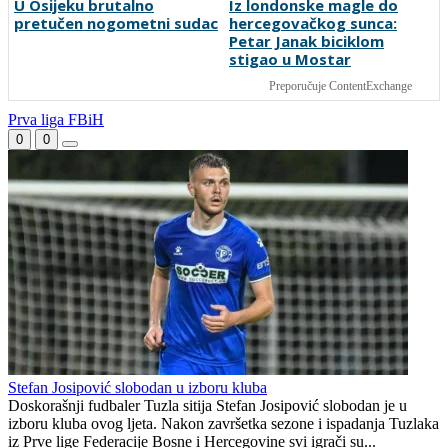
Tužne vijesti: Preminuo
Horde zla neće u Mostar:
nekadašnji prvak
"Napravili ste ogromnu
Jugoslavije
pogrešku"
U Osijeku brutalno
Iz londonske magle do
pretučen nogometni sudac
hercegovačkog sunca:
Petar Janak biciklom
stigao u Mostar
Preporučuje ContentExchange
Prva liga FBiH
0
0