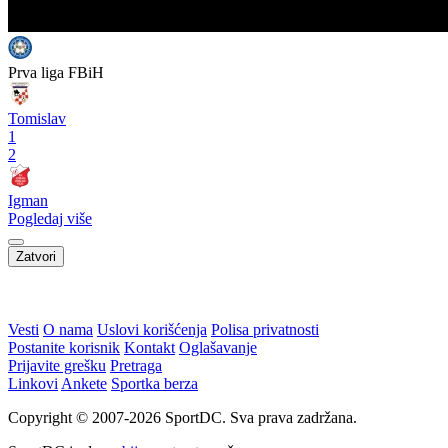
Prva liga FBiH
Tomislav
1
2
Igman
Pogledaj više
Zatvori
WEB PREPORUKE
City odbio prvu ponudu
"Poste restante", nova knjiga
Katalonaca za Rodrija
izdavačke kuće NULA NULA
Faris Dževahirić novi
Otkriveno ko je bio
nogometaš Veleža
Georginina prva ljubav: