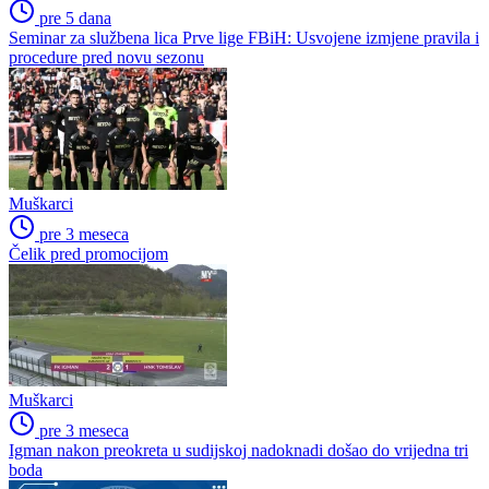
pre 5 dana
Seminar za službena lica Prve lige FBiH: Usvojene izmjene pravila i
procedure pred novu sezonu
Muškarci
pre 3 meseca
Čelik pred promocijom
Muškarci
pre 3 meseca
Igman nakon preokreta u sudijskoj nadoknadi došao do vrijedna tri
boda