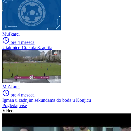
Muškarci
pre 4 meseca
Utakmice 16. kola 8. aprila
Muškarci
pre 4 meseca
Igman u zadnjim sekundama do boda u Konjicu
Pogledaj više
Video