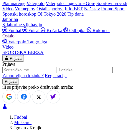
Planinarenje
Vaterpolo
Vaterpolo - lige Crne Gore
Sportovi na vodi
Video
Vremeplov
Ostali sportovi
Info BET
Naš stav
Promo Sport
Sportski horoskop
OI Tokyo 2020
Tip dana
Jahorina
S Jahorine s ljubavlju
Fudbal
Futsal
Košarka
Odbojka
Rukomet
Ostalo
Vaterpolo
Tango liga
Video
SPORTSKA BERZA
Prijava
Prijava
Zaboravljena lozinka?
Registracija
ili se prijavite preko društvenih mreža:
Fudbal
Muškarci
Igman / Konjic