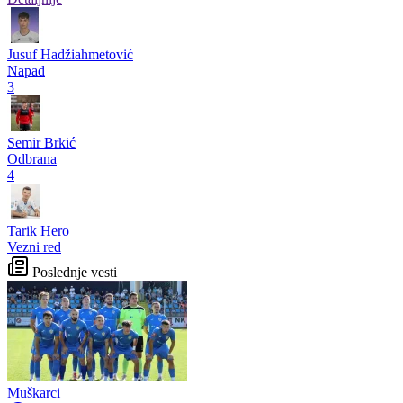
Jusuf Hadžiahmetović
Napad
3
Semir Brkić
Odbrana
4
Tarik Hero
Vezni red
Poslednje vesti
Muškarci