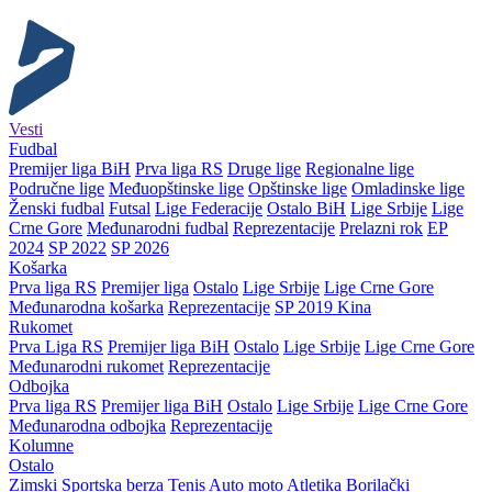
Vesti
Fudbal
Premijer liga BiH
Prva liga RS
Druge lige
Regionalne lige
Područne lige
Međuopštinske lige
Opštinske lige
Omladinske lige
Ženski fudbal
Futsal
Lige Federacije
Ostalo BiH
Lige Srbije
Lige
Crne Gore
Međunarodni fudbal
Reprezentacije
Prelazni rok
EP
2024
SP 2022
SP 2026
Košarka
Prva liga RS
Premijer liga
Ostalo
Lige Srbije
Lige Crne Gore
Međunarodna košarka
Reprezentacije
SP 2019 Kina
Rukomet
Prva Liga RS
Premijer liga BiH
Ostalo
Lige Srbije
Lige Crne Gore
Međunarodni rukomet
Reprezentacije
Odbojka
Prva liga RS
Premijer liga BiH
Ostalo
Lige Srbije
Lige Crne Gore
Međunarodna odbojka
Reprezentacije
Kolumne
Ostalo
Zimski
Sportska berza
Tenis
Auto moto
Atletika
Borilački