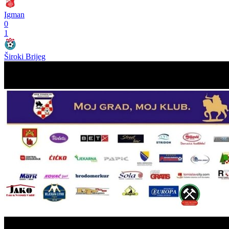
Igman
0
1
Široki Brijeg