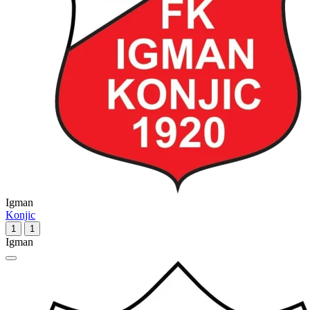
Igman
Konjic
1
1
Igman