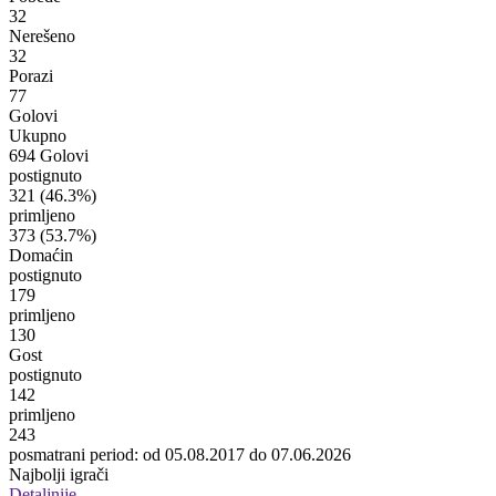
32
Nerešeno
32
Porazi
77
Golovi
Ukupno
694 Golovi
postignuto
321
(46.3%)
primljeno
373
(53.7%)
Domaćin
postignuto
179
primljeno
130
Gost
postignuto
142
primljeno
243
posmatrani period: od 05.08.2017 do 07.06.2026
Najbolji igrači
Detaljnije