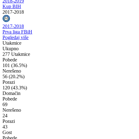
2018-2019
Kup BIH
2017-2018
2017-2018
Prva liga FBiH
Pogledaj više
Utakmice
Ukupno
277 Utakmice
Pobede
101
(36.5%)
Nerešeno
56
(20.2%)
Porazi
120
(43.3%)
Domaćin
Pobede
69
Nerešeno
24
Porazi
43
Gost
Pobede