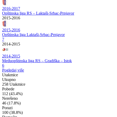
2016-2017
Opštinska liga RS – Laktaši-Srbac-Prnjavor
2015-2016
2015-2016
Opštinska liga Laktaši-Srbac-Prnjavor
7
2014-2015
2014-2015
Međuopštinska liga RS – Gradiška – Istok
6
Pogledaj više
Utakmice
Ukupno
258 Utakmice
Pobede
112
(43.4%)
Nerešeno
46
(17.8%)
Porazi
100
(38.8%)