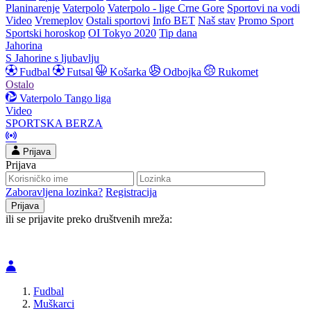
Planinarenje
Vaterpolo
Vaterpolo - lige Crne Gore
Sportovi na vodi
Video
Vremeplov
Ostali sportovi
Info BET
Naš stav
Promo Sport
Sportski horoskop
OI Tokyo 2020
Tip dana
Jahorina
S Jahorine s ljubavlju
Fudbal
Futsal
Košarka
Odbojka
Rukomet
Ostalo
Vaterpolo
Tango liga
Video
SPORTSKA BERZA
Prijava
Prijava
Zaboravljena lozinka?
Registracija
ili se prijavite preko društvenih mreža:
Fudbal
Muškarci