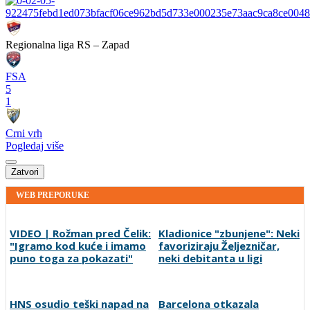
Regionalna liga RS – Zapad
FSA
5
1
Crni vrh
Pogledaj više
Zatvori
WEB PREPORUKE
Kladionice "zbunjene": Neki
favoriziraju Željezničar,
neki debitanta u ligi
VIDEO | Rožman pred Čelik: