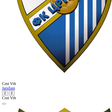
Crni Vrh
Jaružani
2
2
Crni Vrh