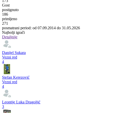
173
Gost
postignuto
186
primljeno
271
posmatrani period: od 07.09.2014 do 31.05.2026
Najbolji igrači
Detaljnije
Danijel Sukara
Vezni red
4
Stefan Kerezović
Vezni red
4
Leontije Luka Dragoljić
3