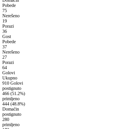
Domaćin
Pobede
75
Nerešeno
19
Porazi
36
Gost
Pobede
37
Nerešeno
27
Porazi
64
Golovi
Ukupno
910 Golovi
postignuto
466
(51.2%)
primljeno
444
(48.8%)
Domaćin
postignuto
280
primljeno