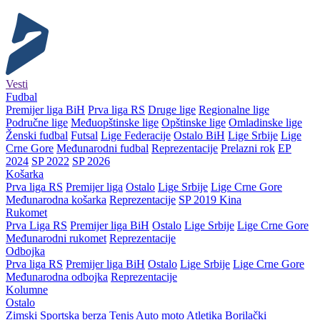
Vesti
Fudbal
Premijer liga BiH
Prva liga RS
Druge lige
Regionalne lige
Područne lige
Međuopštinske lige
Opštinske lige
Omladinske lige
Ženski fudbal
Futsal
Lige Federacije
Ostalo BiH
Lige Srbije
Lige
Crne Gore
Međunarodni fudbal
Reprezentacije
Prelazni rok
EP
2024
SP 2022
SP 2026
Košarka
Prva liga RS
Premijer liga
Ostalo
Lige Srbije
Lige Crne Gore
Međunarodna košarka
Reprezentacije
SP 2019 Kina
Rukomet
Prva Liga RS
Premijer liga BiH
Ostalo
Lige Srbije
Lige Crne Gore
Međunarodni rukomet
Reprezentacije
Odbojka
Prva liga RS
Premijer liga BiH
Ostalo
Lige Srbije
Lige Crne Gore
Međunarodna odbojka
Reprezentacije
Kolumne
Ostalo
Zimski
Sportska berza
Tenis
Auto moto
Atletika
Borilački