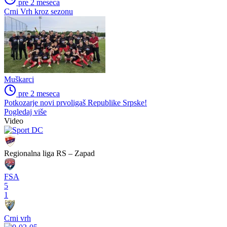
pre 2 meseca
Crni Vrh kroz sezonu
Muškarci
pre 2 meseca
Potkozarje novi prvoligaš Republike Srpske!
Pogledaj više
Video
Regionalna liga RS – Zapad
FSA
5
1
Crni vrh