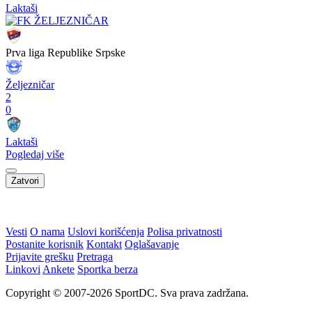
Laktaši
Prva liga Republike Srpske
Željezničar
2
0
Laktaši
Pogledaj više
Zatvori
WEB PREPORUKE
KRAJ | Borac svladao Velež
Kako je Gianni Infantino
u utakmici koja je trajala
uspio uništiti Mundijal: Od
preko dva i pol sata
fudbala do Trumpa, milijardi i
rata s UEFA-om