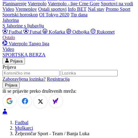
Planinarenje
Vaterpolo
Vaterpolo - lige Crne Gore
Sportovi na vodi
Video
Vremeplov
Ostali sportovi
Info BET
Naš stav
Promo Sport
Sportski horoskop
OI Tokyo 2020
Tip dana
Jahorina
S Jahorine s ljubavlju
Fudbal
Futsal
Košarka
Odbojka
Rukomet
Ostalo
Vaterpolo
Tango liga
Video
SPORTSKA BERZA
Prijava
Prijava
Zaboravljena lozinka?
Registracija
ili se prijavite preko društvenih mreža:
Fudbal
Muškarci
Željezničar Sport - Team / Banja Luka