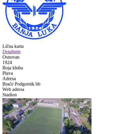
Lična karta
Detaljnije
Osnovan
1924
Boja kluba
Plava
Adresa
Braće Podgornik bb
Web adresa
Stadion