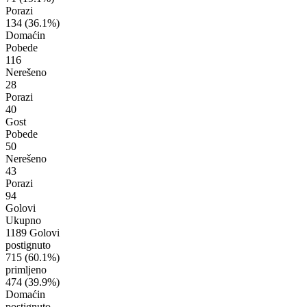
Porazi
134
(36.1%)
Domaćin
Pobede
116
Nerešeno
28
Porazi
40
Gost
Pobede
50
Nerešeno
43
Porazi
94
Golovi
Ukupno
1189 Golovi
postignuto
715
(60.1%)
primljeno
474
(39.9%)
Domaćin
postignuto