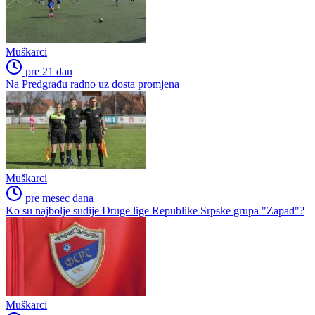
Muškarci
pre 21 dan
Na Predgrađu radno uz dosta promjena
Muškarci
pre mesec dana
Ko su najbolje sudije Druge lige Republike Srpske grupa "Zapad"?
Muškarci