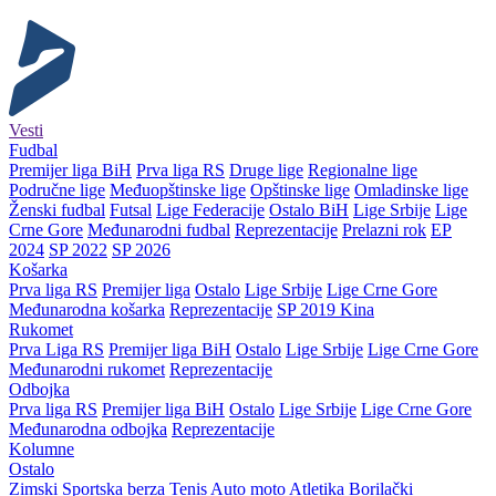
Vesti
Fudbal
Premijer liga BiH
Prva liga RS
Druge lige
Regionalne lige
Područne lige
Međuopštinske lige
Opštinske lige
Omladinske lige
Ženski fudbal
Futsal
Lige Federacije
Ostalo BiH
Lige Srbije
Lige
Crne Gore
Međunarodni fudbal
Reprezentacije
Prelazni rok
EP
2024
SP 2022
SP 2026
Košarka
Prva liga RS
Premijer liga
Ostalo
Lige Srbije
Lige Crne Gore
Međunarodna košarka
Reprezentacije
SP 2019 Kina
Rukomet
Prva Liga RS
Premijer liga BiH
Ostalo
Lige Srbije
Lige Crne Gore
Međunarodni rukomet
Reprezentacije
Odbojka
Prva liga RS
Premijer liga BiH
Ostalo
Lige Srbije
Lige Crne Gore
Međunarodna odbojka
Reprezentacije
Kolumne
Ostalo
Zimski
Sportska berza
Tenis
Auto moto
Atletika
Borilački