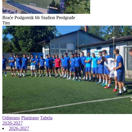
Braće Podgornik bb
Stadion Predgrađe
Tim
Odigrano
Planirano
Tabela
2026-2027
2026-2027