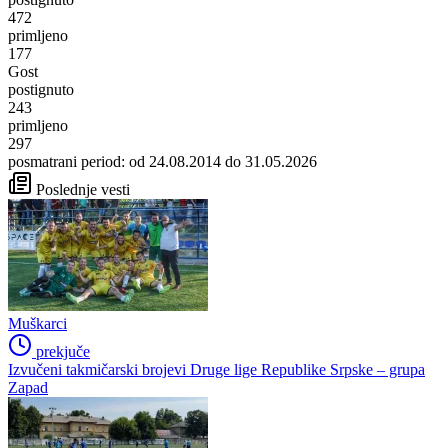
472
primljeno
177
Gost
postignuto
243
primljeno
297
posmatrani period: od 24.08.2014 do 31.05.2026
Poslednje vesti
Muškarci
prekjuče
Izvučeni takmičarski brojevi Druge lige Republike Srpske – grupa
Zapad