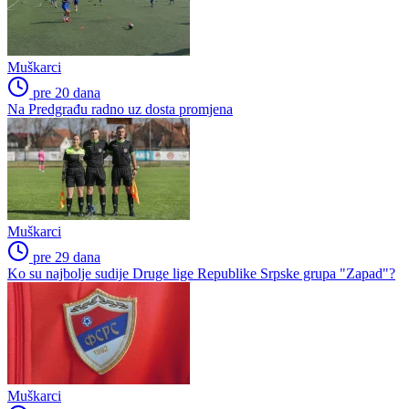
Muškarci
pre 20 dana
Na Predgrađu radno uz dosta promjena
Muškarci
pre 29 dana
Ko su najbolje sudije Druge lige Republike Srpske grupa "Zapad"?
Muškarci