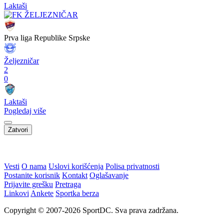
Laktaši
Prva liga Republike Srpske
Željezničar
2
0
Laktaši
Pogledaj više
Zatvori
WEB PREPORUKE
Zmajice u Mostaru počele
Lana Pudar i dalje mora
pripreme za Mediteranske
putovati 100 kilometara od
igre
Mostara kako bi trenirala