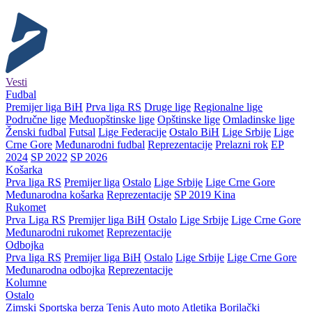
Vesti
Fudbal
Premijer liga BiH
Prva liga RS
Druge lige
Regionalne lige
Područne lige
Međuopštinske lige
Opštinske lige
Omladinske lige
Ženski fudbal
Futsal
Lige Federacije
Ostalo BiH
Lige Srbije
Lige
Crne Gore
Međunarodni fudbal
Reprezentacije
Prelazni rok
EP
2024
SP 2022
SP 2026
Košarka
Prva liga RS
Premijer liga
Ostalo
Lige Srbije
Lige Crne Gore
Međunarodna košarka
Reprezentacije
SP 2019 Kina
Rukomet
Prva Liga RS
Premijer liga BiH
Ostalo
Lige Srbije
Lige Crne Gore
Međunarodni rukomet
Reprezentacije
Odbojka
Prva liga RS
Premijer liga BiH
Ostalo
Lige Srbije
Lige Crne Gore
Međunarodna odbojka
Reprezentacije
Kolumne
Ostalo
Zimski
Sportska berza
Tenis
Auto moto
Atletika
Borilački