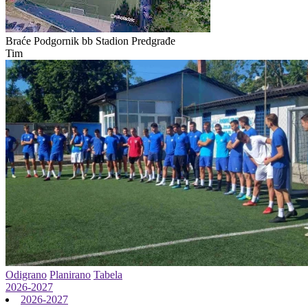
Braće Podgornik bb
Stadion Predgrađe
Tim
Odigrano
Planirano
Tabela
2026-2027
2026-2027