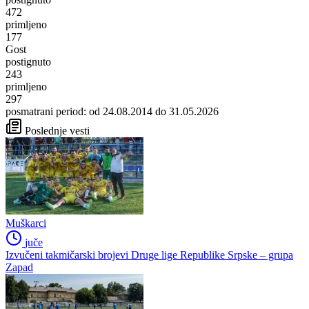
472
primljeno
177
Gost
postignuto
243
primljeno
297
posmatrani period: od 24.08.2014 do 31.05.2026
Poslednje vesti
Muškarci
juče
Izvučeni takmičarski brojevi Druge lige Republike Srpske – grupa
Zapad