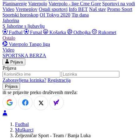
Planinarenje
Vaterpolo
Vaterpolo - lige Crne Gore
Sportovi na vodi
Video
Vremeplov
Ostali sportovi
Info BET
Naš stav
Promo Sport
Sportski horoskop
OI Tokyo 2020
Tip dana
Jahorina
S Jahorine s ljubavlju
Fudbal
Futsal
Košarka
Odbojka
Rukomet
Ostalo
Vaterpolo
Tango liga
Video
SPORTSKA BERZA
Prijava
Prijava
Zaboravljena lozinka?
Registracija
ili se prijavite preko društvenih mreža:
Fudbal
Muškarci
Željezničar Sport - Team / Banja Luka