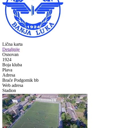
Lična karta
Detaljnije
Osnovan
1924
Boja kluba
Plava
Adresa
Braće Podgornik bb
Web adresa
Stadion