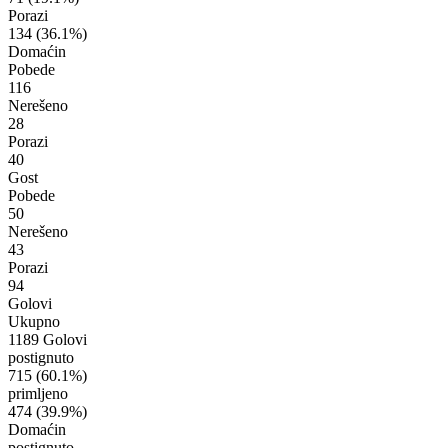
Porazi
134
(36.1%)
Domaćin
Pobede
116
Nerešeno
28
Porazi
40
Gost
Pobede
50
Nerešeno
43
Porazi
94
Golovi
Ukupno
1189 Golovi
postignuto
715
(60.1%)
primljeno
474
(39.9%)
Domaćin
postignuto