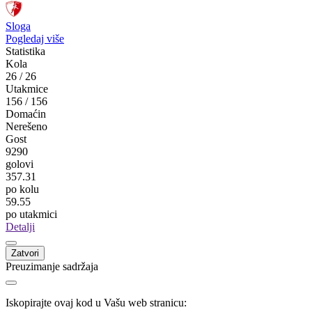
Premijer liga BiH
Borac M:TEL
34
21
Sloga
Pogledaj više