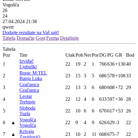
Vogošća
26
24
27.04.2024 21:38
qwert
Dodajte rezultate na Vaš sajt!
Tabela
Domaćin
Gost
Forma
Detaljnije
Tabela
Poz
Tim
Utak
Pob
Ner
Por
DG
PG
GR
Bod
Izviđač
1
22
19
2
1
766
636
+130
40
Ljubuški
Borac M:TEL
2
23
15
3
5
686
578
+108
33
Banja Luka
Gračanica
3
22
13
3
6
680
608
+72
29
Gračanica
Leotar
4
22
12
4
6
633
597
+36
28
Trebinje
Sloboda
5
22
10
6
6
670
617
+53
26
Tuzla
Vogošća
6
▲
22
9
4
9
626
629
-3
22
Vogošća
Krivaja
7
▲
23
10
2
11
668
675
-7
22
Zavidovići