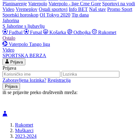
Planinarenje
Vaterpolo
Vaterpolo - lige Crne Gore
Sportovi na vodi
Video
Vremeplov
Ostali sportovi
Info BET
Naš stav
Promo Sport
Sportski horoskop
OI Tokyo 2020
Tip dana
Jahorina
S Jahorine s ljubavlju
Fudbal
Futsal
Košarka
Odbojka
Rukomet
Ostalo
Vaterpolo
Tango liga
Video
SPORTSKA BERZA
Prijava
Prijava
Zaboravljena lozinka?
Registracija
ili se prijavite preko društvenih mreža:
Rukomet
Muškarci
2023-2024