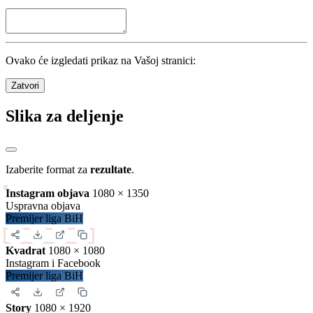
Statistika
Kola
26
/
26
Utakmice
156
/
156
Domaćin
Nerešeno
Gost
9290
golovi
357.31
po kolu
59.55
po utakmici
Detalji
Zatvori
Preuzimanje sadržaja
Iskopirajte ovaj kod u Vašu web stranicu: