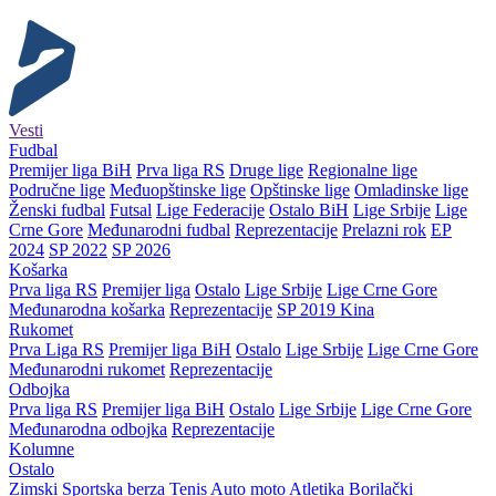
Vesti
Fudbal
Premijer liga BiH
Prva liga RS
Druge lige
Regionalne lige
Područne lige
Međuopštinske lige
Opštinske lige
Omladinske lige
Ženski fudbal
Futsal
Lige Federacije
Ostalo BiH
Lige Srbije
Lige
Crne Gore
Međunarodni fudbal
Reprezentacije
Prelazni rok
EP
2024
SP 2022
SP 2026
Košarka
Prva liga RS
Premijer liga
Ostalo
Lige Srbije
Lige Crne Gore
Međunarodna košarka
Reprezentacije
SP 2019 Kina
Rukomet
Prva Liga RS
Premijer liga BiH
Ostalo
Lige Srbije
Lige Crne Gore
Međunarodni rukomet
Reprezentacije
Odbojka
Prva liga RS
Premijer liga BiH
Ostalo
Lige Srbije
Lige Crne Gore
Međunarodna odbojka
Reprezentacije
Kolumne
Ostalo
Zimski
Sportska berza
Tenis
Auto moto
Atletika
Borilački