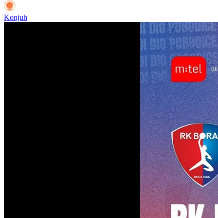
Premijer liga BiH
Borac M:TEL
27
25
Konjuh