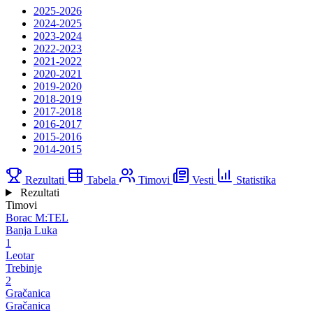
2025-2026
2024-2025
2023-2024
2022-2023
2021-2022
2020-2021
2019-2020
2018-2019
2017-2018
2016-2017
2015-2016
2014-2015
Rezultati
Tabela
Timovi
Vesti
Statistika
Rezultati
Timovi
Borac M:TEL
Banja Luka
1
Leotar
Trebinje
2
Gračanica
Gračanica