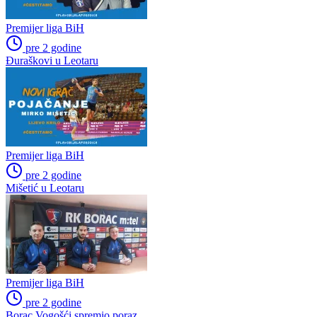
Kontinuitet na ispitu: Nova
Vinicius produžio s Realom,
sezona donosi izazove za
potvrđen i najveći transfer u
članove stalne četvorke
klupskoj povijesti
Smjena veznjaka u Veležu:
Sjajni Hajduk peticom u
Andro Babić otišao u
Vilniusu na korak do play-
Portugal, stigao Armin
offa
Bešagić
Preporučuje ContentExchange
Niži rang
Prva liga Republike Srpske
Poslednje vesti
Premijer liga BiH
pre 2 godine