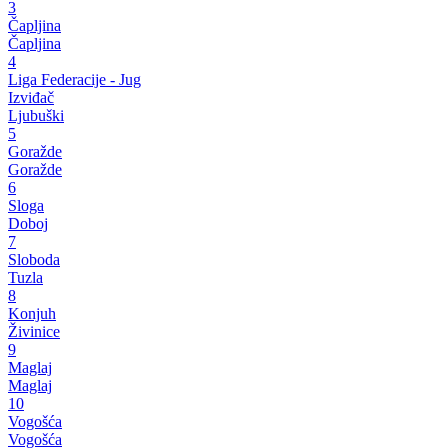
3
Čapljina
Čapljina
4
Liga Federacije - Jug
Izviđač
Ljubuški
5
Goražde
Goražde
6
Sloga
Doboj
7
Sloboda
Tuzla
8
Konjuh
Živinice
9
Maglaj
Maglaj
10
Vogošća
Vogošća