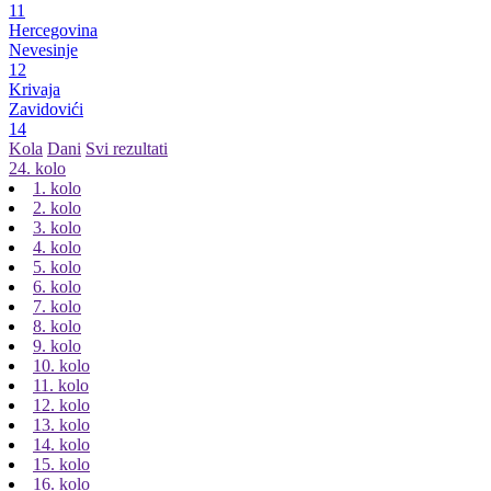
11
Hercegovina
Nevesinje
12
Krivaja
Zavidovići
14
Kola
Dani
Svi rezultati
24. kolo
1. kolo
2. kolo
3. kolo
4. kolo
5. kolo
6. kolo
7. kolo
8. kolo
9. kolo
10. kolo
11. kolo
12. kolo
13. kolo
14. kolo
15. kolo
16. kolo