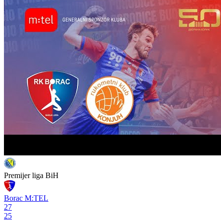
Premijer liga BiH
pre 2 godine
Borac u Maglaj po bodove
Premijer liga BiH
pre 2 godine
Rukometaši Borca pobijedili Konjuh
Pogledaj više
Video