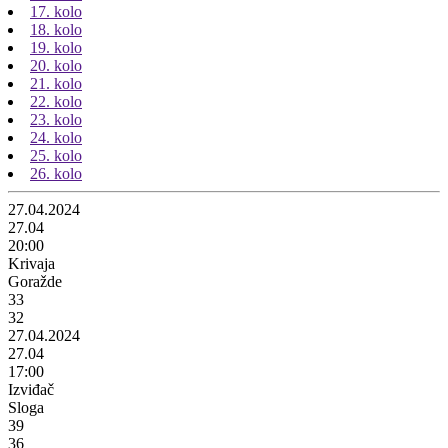
17. kolo
18. kolo
19. kolo
20. kolo
21. kolo
22. kolo
23. kolo
24. kolo
25. kolo
26. kolo
27.04.2024
27.04
20:00
Krivaja
Goražde
33
32
27.04.2024
27.04
17:00
Izviđač
Sloga
39
36