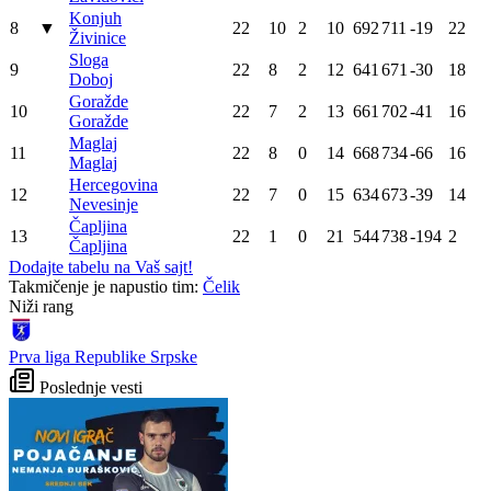
Konjuh
8
▼
22
10
2
10
692
711
-19
22
Živinice
Sloga
9
22
8
2
12
641
671
-30
18
Doboj
Goražde
10
22
7
2
13
661
702
-41
16
Goražde
Maglaj
11
22
8
0
14
668
734
-66
16
Maglaj
Hercegovina
12
22
7
0
15
634
673
-39
14
Nevesinje
Čapljina
13
22
1
0
21
544
738
-194
2
Čapljina
Dodajte tabelu na Vaš sajt!
Takmičenje je napustio tim:
Čelik
WEB PREPORUKE
Petar Sučić postao otac
Tabaković riješio evropski
meč i Salzburgu donio
pobjedu (VIDEO)