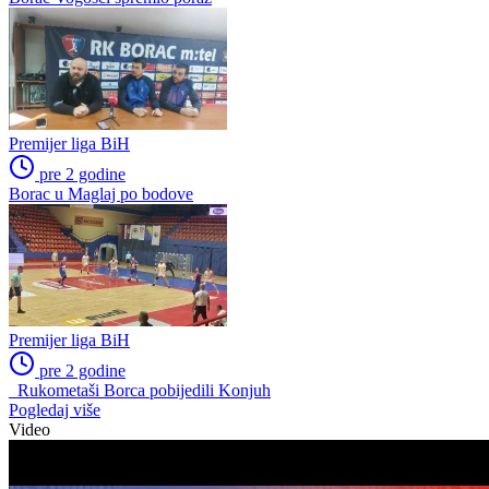
Đuraškovi u Leotaru
Premijer liga BiH
pre 2 godine
Mišetić u Leotaru
Premijer liga BiH
pre 2 godine
Borac Vogošći spremio poraz