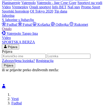
Planinarenje
Vaterpolo
Vaterpolo - lige Crne Gore
Sportovi na vodi
Video
Vremeplov
Ostali sportovi
Info BET
Naš stav
Promo Sport
Sportski horoskop
OI Tokyo 2020
Tip dana
Jahorina
S Jahorine s ljubavlju
Fudbal
Futsal
Košarka
Odbojka
Rukomet
Ostalo
Vaterpolo
Tango liga
Video
SPORTSKA BERZA
Prijava
Prijava
Zaboravljena lozinka?
Registracija
ili se prijavite preko društvenih mreža:
Vesti
Fudbal