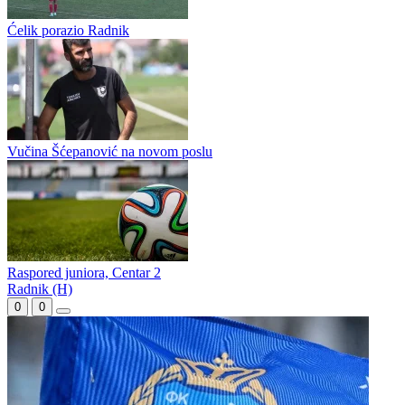
Pauzu prekratili prijateljskom utakmicom: Slavija i Čelik ponovo u
Istočnom Sarajevu
Slavija promašivala, Čelik odnio tri boda iz Istočnog Sarajeva
Ćelik porazio Radnik
Vučina Šćepanović na novom poslu