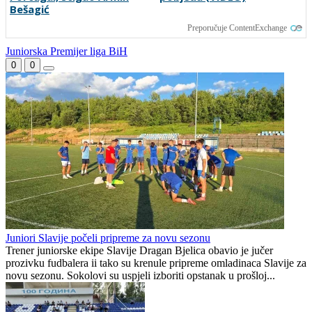
Kontinuitet na ispitu: Nova
Tok meča | Borac 1-0
sezona donosi izazove za
Vitebsk: Borac dominirao,
članove stalne četvorke
ali nije ni imao sreće
Smjena veznjaka u Veležu:
Tabaković riješio evropski
Andro Babić otišao u
meč i Salzburgu donio
Portugal, stigao Armin
pobjedu (VIDEO)
Bešagić
Preporučuje ContentExchange
Juniorska Premijer liga BiH
0
0