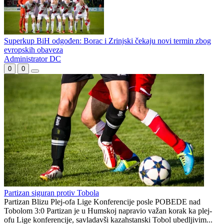
Velež okončao evropski nastup porazom od Dunajske Strede
Dogovorio sa Borcem, završio u Zrinjskom
Superkup BiH odgođen: Borac i Zrinjski čekaju novi termin zbog
evropskih obaveza
Administrator DC
0
0