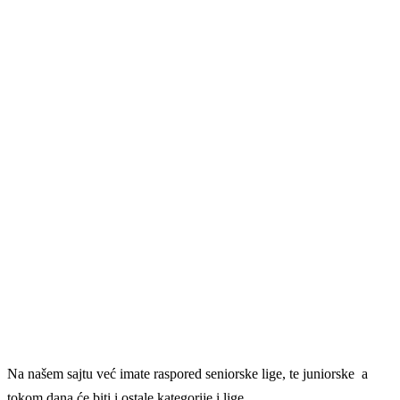
Na našem sajtu već imate raspored seniorske lige, te juniorske a
tokom dana će biti i ostale kategorije i lige.