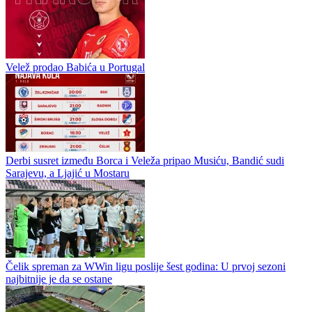
Bešagić stigao u Velež umjesto Babića
Velež prodao Babića u Portugal