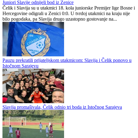
Slavija došla do bodova u gradu na Vrbasu
Čelik
0
0
Juniori Slavije odnijeli bod iz Zenice
Čelik i Slavija su u utakmici 18. kola juniorske Premijer lige Bosne i
Hercegovine odigrali u Zenici 0:0. U tvrdoj utakmici na kraju nije
bilo pogodaka, pa Slavija drugo uzastopno gostovanje na...