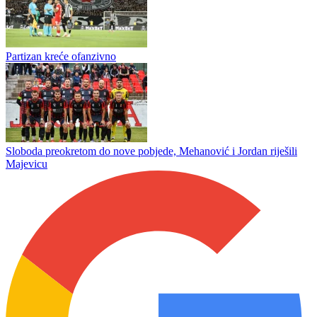
Alimpijević bira Orlove
Borac poveo
Partizan kreće ofanzivno