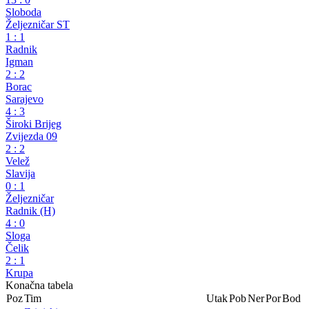
Juniorska Premijer liga BiH
30. kolo
Zrinjski
13
:
0
Sloboda
Željezničar ST
1
:
1
Radnik
Igman
2
:
2
Borac
Sarajevo
4
:
3