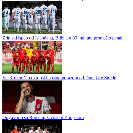
Velež doveo talentovanog Kostu Lazovića u Akademiju
Mostarski Velež nastavio je jačati svoj omladinski pogon i u redove
Akademije doveo perspektivnog šesnaestogodišnjeg fudbalera
Kostu Lazovića iz Prijedora. ...
Srđan Ivanković nastavlja karijeru u Austriji
Zrinjski ispao od Islanđana, Bilbija u 89. minutu promašio penal