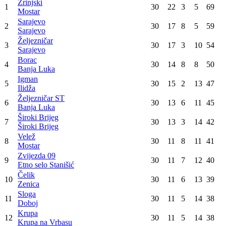
Široki Brijeg
Zvijezda 09
2
:
2
Velež
Slavija
0
:
1
Željezničar
Radnik (H)
4
:
0
Sloga
Čelik
2
:
1
Krupa
Konačna tabela
Poz
Tim
Utak
Pob
Ner
Por
Bod
Zrinjski
1
30
22
3
5
69
Mostar
Sarajevo
2
30
17
8
5
59
Sarajevo
Željezničar
3
30
17
3
10
54
Sarajevo
Borac
4
30
14
8
8
50
Banja Luka
Igman
5
30
15
2
13
47