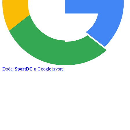
Sloboda preokretom do nove pobjede, Mehanović i Jordan riješili
Majevicu