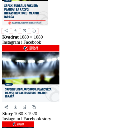
Izaberite format slike.
Ovo je samo generički prikaz izgleda formata. Kliknite na željeni
format da biste generisali stvarnu sliku za ovu vest.
Instagram objava
1080 × 1350
Uspravna objava
Kvadrat
1080 × 1080
Instagram i Facebook