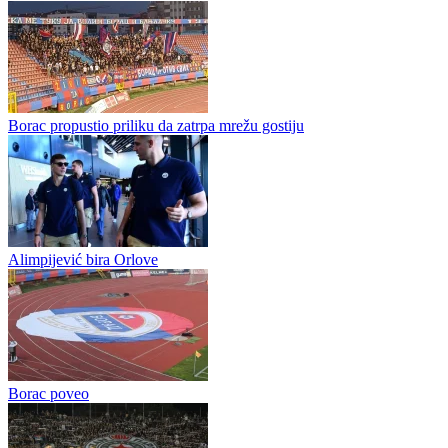
Partizan siguran protiv Tobola
Partizan Blizu Plej-ofa Lige Konferencije posle POBEDE nad
Tobolom 3:0 Partizan je u Humskoj napravio važan korak ka plej-
ofu Lige konferencije, savladavši kazahstanski Tobol ubedljivim...
Borac propustio priliku da zatrpa mrežu gostiju