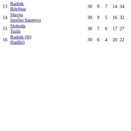
Ilidža
Željezničar ST
6
30
13
6
11
45
Banja Luka
Široki Brijeg
7
30
13
3
14
42
Široki Brijeg
Velež
8
30
11
8
11
41
Mostar
Zvijezda 09
9
30
11
7
12
40
Etno selo Stanišić
Čelik
10
30
11
6
13
39
Zenica
Sloga
11
30
11
5
14
38
Doboj
Krupa
12
30
11
5
14
38
Krupa na Vrbasu
Radnik
13
30
9
7
14
34
Bijeljina
Slavija
14
30
9
5
16
32
Istočno Sarajevo
Sloboda
15
30
7
6
17
27
Tuzla
Radnik (H)
16
30
6
4
20
22
Hadžići