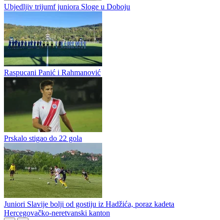
premijerligaškom društvu. Mladi Sokolovi su na svom stadionu bili
bolji od Radnika iz Hadžića, i to poslije preokreta u drugom...
Juniori Slavije poraženi u Hadžićima
Ubjedljiv trijumf juniora Sloge u Doboju
Raspucani Panić i Rahmanović