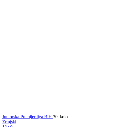
Dodaj
SportDC
u Google izvore