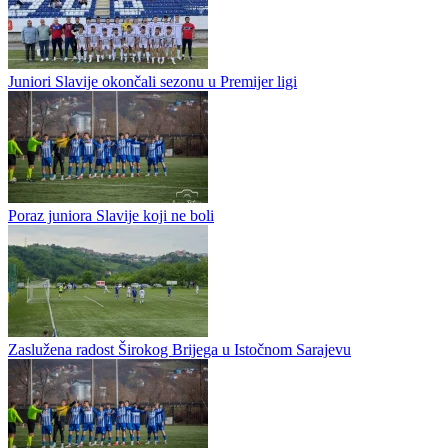
Juniori Slavije počeli pripreme za novu sezonu
Trener juniorske ekipe Slavije Dragan Bjelica obavio je jučer
prozivku fudbalera ii tako su krenule pripreme omladinaca Slavije za
novu sezonu. Sokolovi su uspjeli izboriti opstanak u prošloj...
Juniori Slavije okončali sezonu u Premijer ligi