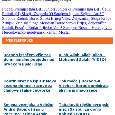
Fudbal
Premijer liga BiH
Juniori
Juniorska Premijer liga BiH
Čelik
Radnik (H)
Slavija
Zvijezda 09
Sarajevo
Igman
Željezničar ST
Sloboda
Radnik
Borac
Široki Brijeg
Velež
Željezničar
Sloga
Krupa
Zrinjski
Zrinjski
Sloga Meridian
Borac
Široki Brijeg
Željezničar
Radnik
Posušje
Rudar Prijedor
Velež
Sarajevo
Bosna i Hercegovina
Hercegovačko-neretvanski kanton
Mostar
WEB PREPORUKE
Borac s igračem više tek
Allah, Allah, Allah, Allah…
do minimalne pobjede nad
Mohamed Salah! (VIDEO)
prvakom Bjelorusije