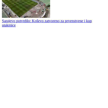
Derbi susret između Borca i Veleža pripao Musiću, Bandić sudi
Sarajevu, a Ljajić u Mostaru
Čelik spreman za WWin ligu poslije šest godina: U prvoj sezoni
najbitnije je da se ostane
Sarajevo potvrdilo: Koševo zatvoreno za prvenstvene i kup
utakmice