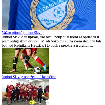
Raspored juniora, Centar 2
Radnik (H)
0
0
Važan trijumf juniora Slavije
Juniori Slavije su upisali jako bitnu pobjedu u borbi za opstanak u