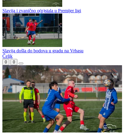
Poraz juniora Slavije koji ne boli
Zaslužena radost Širokog Brijega u Istočnom Sarajevu
Slavija i zvanično o(p)stala u Premijer ligi