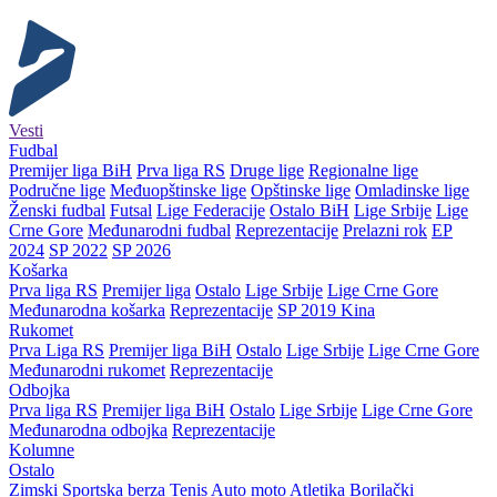
Vesti
Fudbal
Premijer liga BiH
Prva liga RS
Druge lige
Regionalne lige
Područne lige
Međuopštinske lige
Opštinske lige
Omladinske lige
Ženski fudbal
Futsal
Lige Federacije
Ostalo BiH
Lige Srbije
Lige
Crne Gore
Međunarodni fudbal
Reprezentacije
Prelazni rok
EP
2024
SP 2022
SP 2026
Košarka
Prva liga RS
Premijer liga
Ostalo
Lige Srbije
Lige Crne Gore
Međunarodna košarka
Reprezentacije
SP 2019 Kina
Rukomet
Prva Liga RS
Premijer liga BiH
Ostalo
Lige Srbije
Lige Crne Gore
Međunarodni rukomet
Reprezentacije
Odbojka
Prva liga RS
Premijer liga BiH
Ostalo
Lige Srbije
Lige Crne Gore
Međunarodna odbojka
Reprezentacije
Kolumne
Ostalo
Zimski
Sportska berza
Tenis
Auto moto
Atletika
Borilački