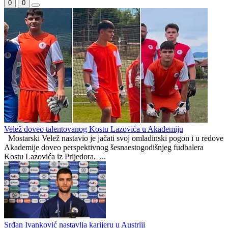
Prskalo stigao do 22 gola
Juniori Slavije bolji od gostiju iz Hadžića, poraz kadeta
Hercegovačko-neretvanski kanton
0
0