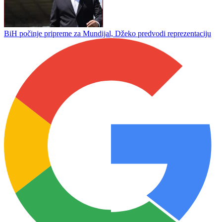
Slogi titula
Fudbalski klub Kozara saopštio je da je završena saradnja sa
trenerom Vladom Jagodićem
BiH počinje pripreme za Mundijal, Džeko predvodi reprezentaciju