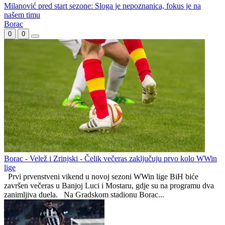
Mandiću kriv Vico i Borac za oštećenje travnjaka na Koševu
Vico Zeljković: Nova sezona donosi veća očekivanja i dodatni
iskorak za naš fudbal
Milanović pred start sezone: Sloga je nepoznanica, fokus je na
našem timu
Borac
0
0