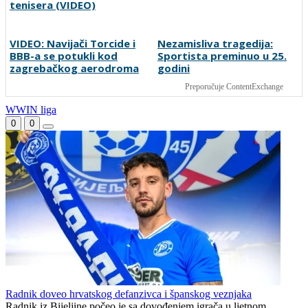
Sudija dosjetljivim
Zmajice u Mostaru počele
komentarom nasmijao
pripreme za Mediteranske
publiku nakon žalbe
igre
tenisera (VIDEO)
VIDEO: Navijači Torcide i
Nezamisliva tragedija:
BBB-a se potukli kod
Sportista preminuo u 25.
zagrebačkog aerodroma
godini
Preporučuje ContentExchange
WWIN liga