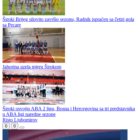
Romanijin Brazilac na probi u WWin ligi
Široki Brijeg i zvanično ostao bez golmana: Renato Josipović
napustio Pecaru
Široki Brijeg silovito završio sezonu, Radnik ispraćen sa četiri gola
sa Pecare