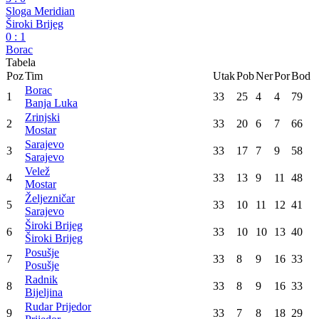
WWIN liga
33. kolo
Rudar Prijedor
2
:
4
Sarajevo
Posušje
1
:
1
Velež
Radnik
0
:
1
Zrinjski
Željezničar
3
:
0
Sloga Meridian
Široki Brijeg
0
:
1
Borac
Tabela
Poz
Tim
Utak
Pob
Ner
Por
Bod
Borac
1
33
25
4
4
79
Banja Luka
Zrinjski