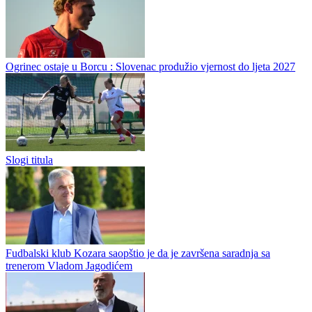
FSS povukao podršku Infantinu
Fudbalski savez Srbije povukao je podršku Đaniju Infantinu za novi
mandat na funkciji predsednika FIFA. Podsećamo da smo
gospodinu Infantinu pružili podršku 25. maja ove godine u pisanoj
formi,...
Španija u finalu.,Francuska pometena na terenu
Ogrinec ostaje u Borcu : Slovenac produžio vjernost do ljeta 2027