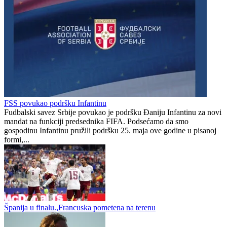
Jahorina uzela mjeru Širokom
Široki osvojio ABA 2 ligu, Bosna i Hercegovina sa tri predstavnika
u ABA ligi naredne sezone
Risto Ljubomirov
0
0