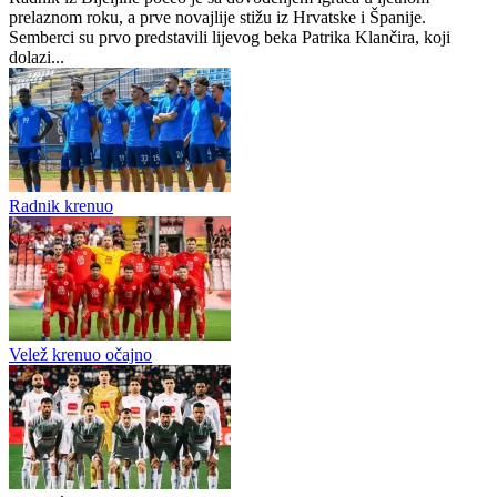
0
0
Radnik doveo hrvatskog defanzivca i španskog veznjaka
Radnik iz Bijeljine počeo je sa dovođenjem igrača u ljetnom
prelaznom roku, a prve novajlije stižu iz Hrvatske i Španije.
Semberci su prvo predstavili lijevog beka Patrika Klančira, koji
dolazi...