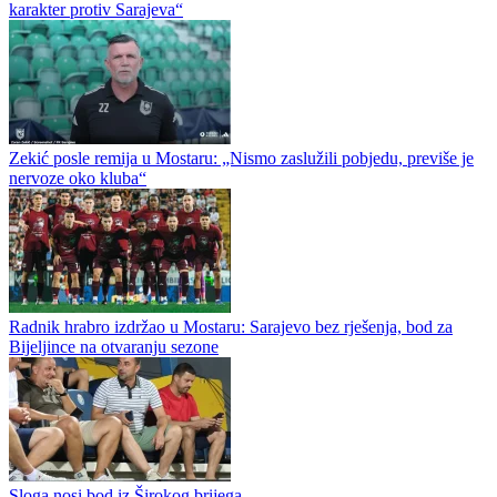
Ognjenović nakon remija na Pecari: Sloga ima za čim da žali
Krulj nakon remija u Mostaru: „Čestitke momcima, pokazali su
karakter protiv Sarajeva“
Zekić posle remija u Mostaru: „Nismo zaslužili pobjedu, previše je
nervoze oko kluba“