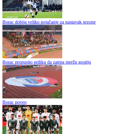
Borac - Velež i Zrinjski - Čelik večeras zaključuju prvo kolo WWin
lige
Prvi prvenstveni vikend u novoj sezoni WWin lige BiH biće
završen večeras u Banjoj Luci i Mostaru, gdje su na programu dva
zanimljiva duela. Na Gradskom stadionu Borac...
Borac dobija veliko pojačanje za nastavak sezone