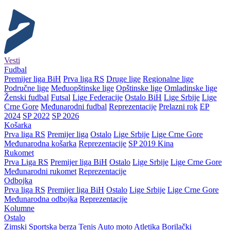
Vesti
Fudbal
Premijer liga BiH
Prva liga RS
Druge lige
Regionalne lige
Područne lige
Međuopštinske lige
Opštinske lige
Omladinske lige
Ženski fudbal
Futsal
Lige Federacije
Ostalo BiH
Lige Srbije
Lige
Crne Gore
Međunarodni fudbal
Reprezentacije
Prelazni rok
EP
2024
SP 2022
SP 2026
Košarka
Prva liga RS
Premijer liga
Ostalo
Lige Srbije
Lige Crne Gore
Međunarodna košarka
Reprezentacije
SP 2019 Kina
Rukomet
Prva Liga RS
Premijer liga BiH
Ostalo
Lige Srbije
Lige Crne Gore
Međunarodni rukomet
Reprezentacije
Odbojka
Prva liga RS
Premijer liga BiH
Ostalo
Lige Srbije
Lige Crne Gore
Međunarodna odbojka
Reprezentacije
Kolumne
Ostalo
Zimski
Sportska berza
Tenis
Auto moto
Atletika
Borilački