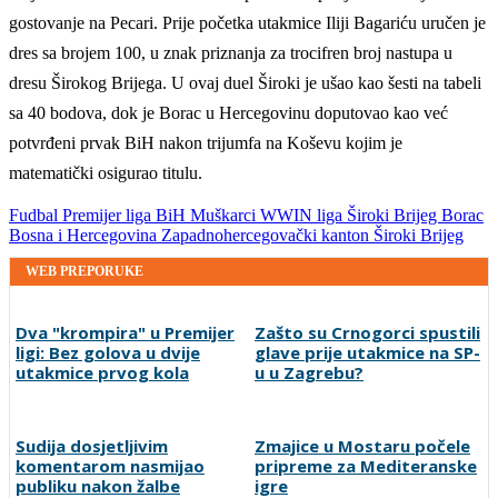
gostovanje na Pecari. Prije početka utakmice Iliji Bagariću uručen je
dres sa brojem 100, u znak priznanja za trocifren broj nastupa u
dresu Širokog Brijega. U ovaj duel Široki je ušao kao šesti na tabeli
sa 40 bodova, dok je Borac u Hercegovinu doputovao kao već
potvrđeni prvak BiH nakon trijumfa na Koševu kojim je
matematički osigurao titulu.
Fudbal
Premijer liga BiH
Muškarci
WWIN liga
Široki Brijeg
Borac
Bosna i Hercegovina
Zapadnohercegovački kanton
Široki Brijeg
WEB PREPORUKE
Dva "krompira" u Premijer
Zašto su Crnogorci spustili
ligi: Bez golova u dvije
glave prije utakmice na SP-
utakmice prvog kola
u u Zagrebu?