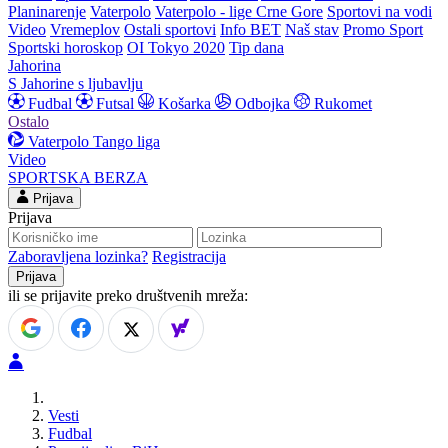
Planinarenje
Vaterpolo
Vaterpolo - lige Crne Gore
Sportovi na vodi
Video
Vremeplov
Ostali sportovi
Info BET
Naš stav
Promo Sport
Sportski horoskop
OI Tokyo 2020
Tip dana
Jahorina
S Jahorine s ljubavlju
Fudbal
Futsal
Košarka
Odbojka
Rukomet
Ostalo
Vaterpolo
Tango liga
Video
SPORTSKA BERZA
Prijava
Prijava
Zaboravljena lozinka?
Registracija
ili se prijavite preko društvenih mreža:
Vesti
Fudbal