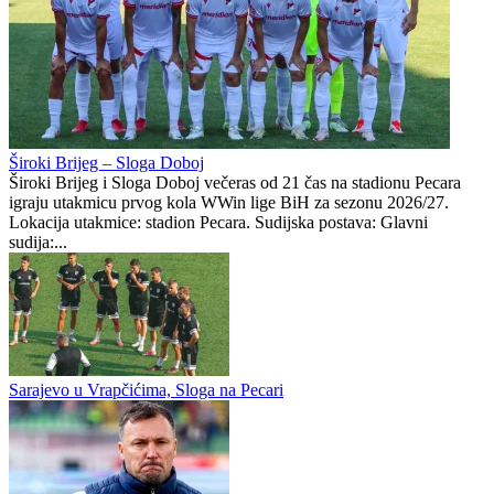
Poznate sudije za dvomeč Sarajeva i Inter Turkuu: Grci na Koševu,
Česi u revanšu
Široki Brijeg
0
0
Široki Brijeg – Sloga Doboj
Široki Brijeg i Sloga Doboj večeras od 21 čas na stadionu Pecara