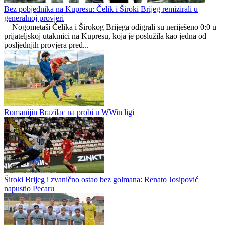
Marinović: Disciplina i hrabrost ključ za uspjeh
Zapadnohercegovački kanton
0
0
Bez pobjednika na Kupresu: Čelik i Široki Brijeg remizirali u
generalnoj provjeri
Nogometaši Čelika i Širokog Brijega odigrali su neriješeno 0:0 u
prijateljskoj utakmici na Kupresu, koja je poslužila kao jedna od
posljednjih provjera pred...