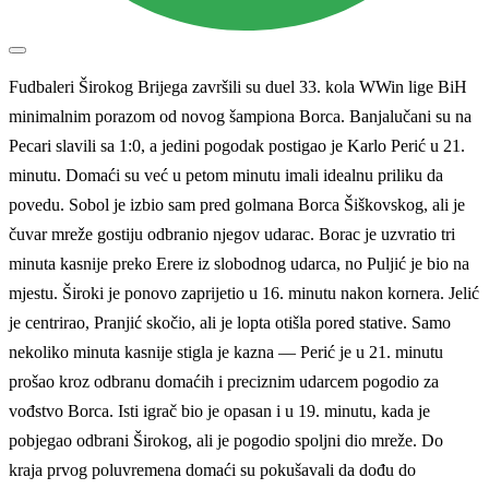
Fudbaleri Širokog Brijega završili su duel 33. kola WWin lige BiH
minimalnim porazom od novog šampiona Borca. Banjalučani su na
Pecari slavili sa 1:0, a jedini pogodak postigao je Karlo Perić u 21.
minutu. Domaći su već u petom minutu imali idealnu priliku da
povedu. Sobol je izbio sam pred golmana Borca Šiškovskog, ali je
čuvar mreže gostiju odbranio njegov udarac. Borac je uzvratio tri
minuta kasnije preko Erere iz slobodnog udarca, no Puljić je bio na
mjestu. Široki je ponovo zaprijetio u 16. minutu nakon kornera. Jelić
je centrirao, Pranjić skočio, ali je lopta otišla pored stative. Samo
nekoliko minuta kasnije stigla je kazna — Perić je u 21. minutu
prošao kroz odbranu domaćih i preciznim udarcem pogodio za
vođstvo Borca. Isti igrač bio je opasan i u 19. minutu, kada je
pobjegao odbrani Širokog, ali je pogodio spoljni dio mreže. Do
kraja prvog poluvremena domaći su pokušavali da dođu do