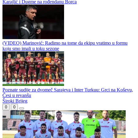
Radnik krenuo
Velež krenuo očajno
Karajlić i Dugme na rođendanu Borca
(VIDEO) Marinović: Radimo na tome da ekipu vratimo u formu
koju smo imali u toku sezone