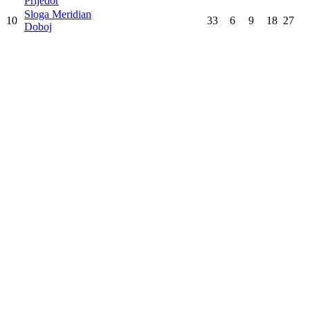
2
33
20
6
7
66
Mostar
Sarajevo
3
33
17
7
9
58
Sarajevo
Velež
4
33
13
9
11
48
Mostar
Željezničar
5
33
10
11
12
41
Sarajevo
Široki Brijeg
6
33
10
10
13
40
Široki Brijeg
Posušje
7
33
8
9
16
33
Posušje
Radnik
8
33
8
9
16
33
Bijeljina
Rudar Prijedor
9
33
7
8
18
29
Prijedor
Sloga Meridian
10
33
6
9
18
27
Doboj