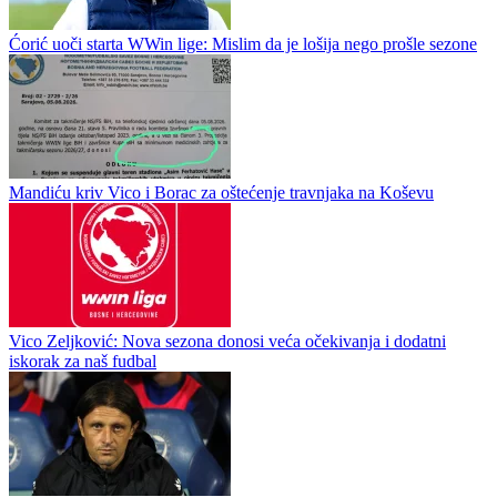
igraju utakmicu prvog kola WWin lige BiH za sezonu 2026/27.
Lokacija utakmice: stadion Pecara. Sudijska postava: Glavni
sudija:...
Sarajevo u Vrapčićima, Sloga na Pecari
Ćorić uoči starta WWin lige: Mislim da je lošija nego prošle sezone