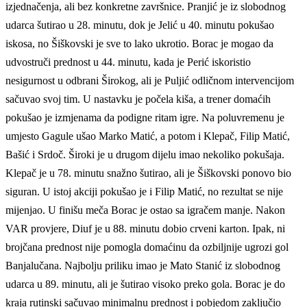
izjednačenja, ali bez konkretne završnice. Pranjić je iz slobodnog
udarca šutirao u 28. minutu, dok je Jelić u 40. minutu pokušao
iskosa, no Šiškovski je sve to lako ukrotio. Borac je mogao da
udvostruči prednost u 44. minutu, kada je Perić iskoristio
nesigurnost u odbrani Širokog, ali je Puljić odličnom intervencijom
sačuvao svoj tim. U nastavku je počela kiša, a trener domaćih
pokušao je izmjenama da podigne ritam igre. Na poluvremenu je
umjesto Gagule ušao Marko Matić, a potom i Klepač, Filip Matić,
Bašić i Srdoč. Široki je u drugom dijelu imao nekoliko pokušaja.
Klepač je u 78. minutu snažno šutirao, ali je Šiškovski ponovo bio
siguran. U istoj akciji pokušao je i Filip Matić, no rezultat se nije
mijenjao. U finišu meča Borac je ostao sa igračem manje. Nakon
VAR provjere, Diuf je u 88. minutu dobio crveni karton. Ipak, ni
brojčana prednost nije pomogla domaćinu da ozbiljnije ugrozi gol
Banjalučana. Najbolju priliku imao je Mato Stanić iz slobodnog
udarca u 89. minutu, ali je šutirao visoko preko gola. Borac je do
kraja rutinski sačuvao minimalnu prednost i pobjedom zaključio