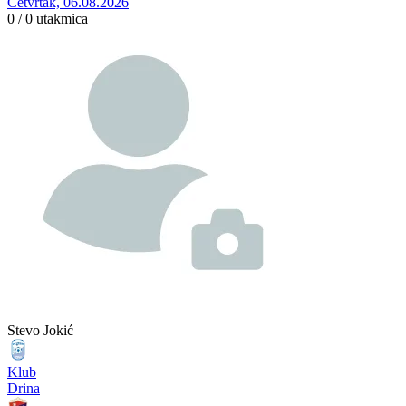
Četvrtak, 06.08.2026
0 / 0
utakmica
Stevo Jokić
Klub
Drina