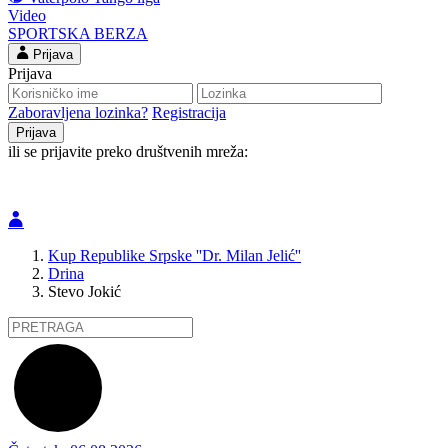
Video
SPORTSKA BERZA
Prijava
Prijava
Zaboravljena lozinka?
Registracija
ili se prijavite preko društvenih mreža:
Kup Republike Srpske ''Dr. Milan Jelić''
Drina
Stevo Jokić