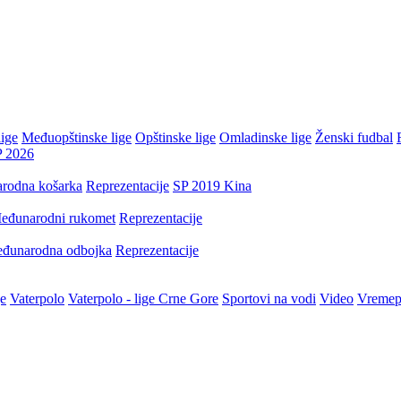
ige
Međuopštinske lige
Opštinske lige
Omladinske lige
Ženski fudbal
P 2026
rodna košarka
Reprezentacije
SP 2019 Kina
eđunarodni rukomet
Reprezentacije
đunarodna odbojka
Reprezentacije
je
Vaterpolo
Vaterpolo - lige Crne Gore
Sportovi na vodi
Video
Vremep