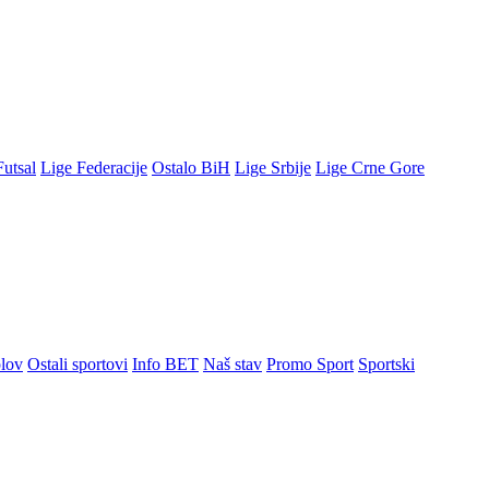
Futsal
Lige Federacije
Ostalo BiH
Lige Srbije
Lige Crne Gore
lov
Ostali sportovi
Info BET
Naš stav
Promo Sport
Sportski