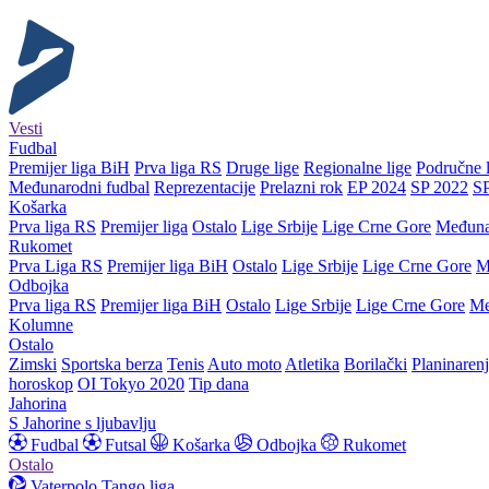
Vesti
Fudbal
Premijer liga BiH
Prva liga RS
Druge lige
Regionalne lige
Područne l
Međunarodni fudbal
Reprezentacije
Prelazni rok
EP 2024
SP 2022
S
Košarka
Prva liga RS
Premijer liga
Ostalo
Lige Srbije
Lige Crne Gore
Međuna
Rukomet
Prva Liga RS
Premijer liga BiH
Ostalo
Lige Srbije
Lige Crne Gore
M
Odbojka
Prva liga RS
Premijer liga BiH
Ostalo
Lige Srbije
Lige Crne Gore
Me
Kolumne
Ostalo
Zimski
Sportska berza
Tenis
Auto moto
Atletika
Borilački
Planinaren
horoskop
OI Tokyo 2020
Tip dana
Jahorina
S Jahorine s ljubavlju
Fudbal
Futsal
Košarka
Odbojka
Rukomet
Ostalo
Vaterpolo
Tango liga