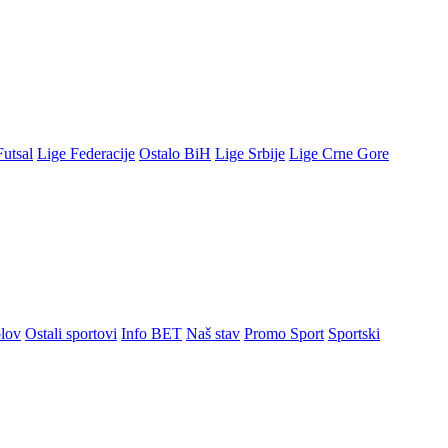
Futsal
Lige Federacije
Ostalo BiH
Lige Srbije
Lige Crne Gore
lov
Ostali sportovi
Info BET
Naš stav
Promo Sport
Sportski