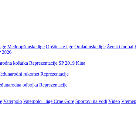
ige
Međuopštinske lige
Opštinske lige
Omladinske lige
Ženski fudbal
P 2026
rodna košarka
Reprezentacije
SP 2019 Kina
eđunarodni rukomet
Reprezentacije
đunarodna odbojka
Reprezentacije
je
Vaterpolo
Vaterpolo - lige Crne Gore
Sportovi na vodi
Video
Vremep