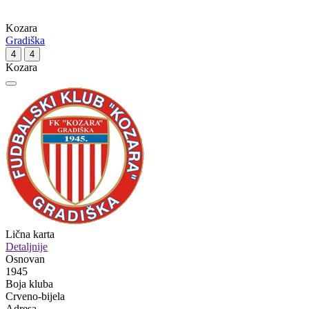
Kozara
Gradiška
4
4
Kozara
Lična karta
Detaljnije
Osnovan
1945
Boja kluba
Crveno-bijela
Adresa