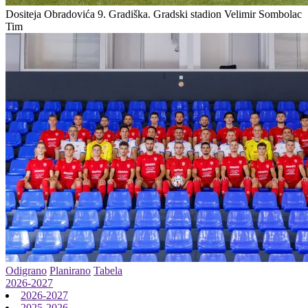
Dositeja Obradovića 9. Gradiška.
Gradski stadion Velimir Sombolac
Tim
Odigrano
Planirano
Tabela
2026-2027
2026-2027
2025-2026