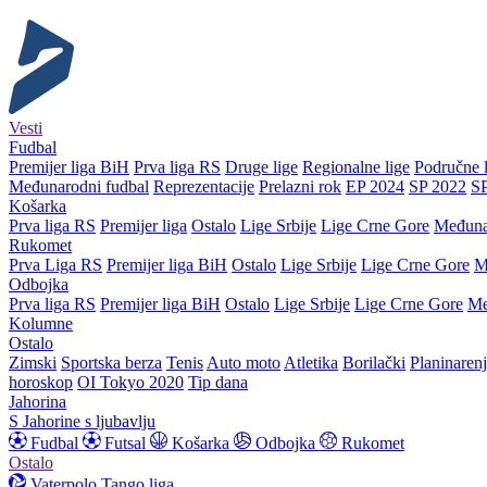
Vesti
Fudbal
Premijer liga BiH
Prva liga RS
Druge lige
Regionalne lige
Područne l
Međunarodni fudbal
Reprezentacije
Prelazni rok
EP 2024
SP 2022
S
Košarka
Prva liga RS
Premijer liga
Ostalo
Lige Srbije
Lige Crne Gore
Međuna
Rukomet
Prva Liga RS
Premijer liga BiH
Ostalo
Lige Srbije
Lige Crne Gore
M
Odbojka
Prva liga RS
Premijer liga BiH
Ostalo
Lige Srbije
Lige Crne Gore
Me
Kolumne
Ostalo
Zimski
Sportska berza
Tenis
Auto moto
Atletika
Borilački
Planinaren
horoskop
OI Tokyo 2020
Tip dana
Jahorina
S Jahorine s ljubavlju
Fudbal
Futsal
Košarka
Odbojka
Rukomet
Ostalo
Vaterpolo
Tango liga