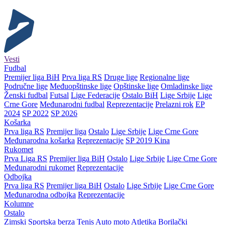
Vesti
Fudbal
Premijer liga BiH
Prva liga RS
Druge lige
Regionalne lige
Područne lige
Međuopštinske lige
Opštinske lige
Omladinske lige
Ženski fudbal
Futsal
Lige Federacije
Ostalo BiH
Lige Srbije
Lige
Crne Gore
Međunarodni fudbal
Reprezentacije
Prelazni rok
EP
2024
SP 2022
SP 2026
Košarka
Prva liga RS
Premijer liga
Ostalo
Lige Srbije
Lige Crne Gore
Međunarodna košarka
Reprezentacije
SP 2019 Kina
Rukomet
Prva Liga RS
Premijer liga BiH
Ostalo
Lige Srbije
Lige Crne Gore
Međunarodni rukomet
Reprezentacije
Odbojka
Prva liga RS
Premijer liga BiH
Ostalo
Lige Srbije
Lige Crne Gore
Međunarodna odbojka
Reprezentacije
Kolumne
Ostalo
Zimski
Sportska berza
Tenis
Auto moto
Atletika
Borilački