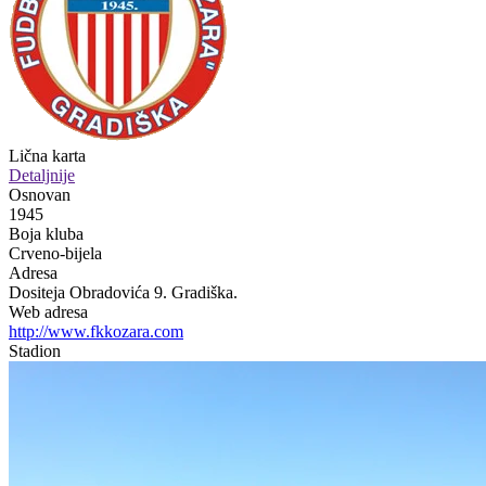
Lična karta
Detaljnije
Osnovan
1945
Boja kluba
Crveno-bijela
Adresa
Dositeja Obradovića 9. Gradiška.
Web adresa
http://www.fkkozara.com
Stadion