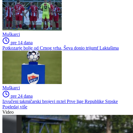
Muškarci
pre 14 dana
Potkozarje bolje od Crnog vrha, Ševa donio trijumf Laktašima
Muškarci
pre 24 dana
Izvučeni takmičarski brojevi m:tel Prve lige Republike Srpske
Pogledaj više
Video