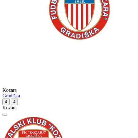
Kozara
Gradiška
4
4
Kozara