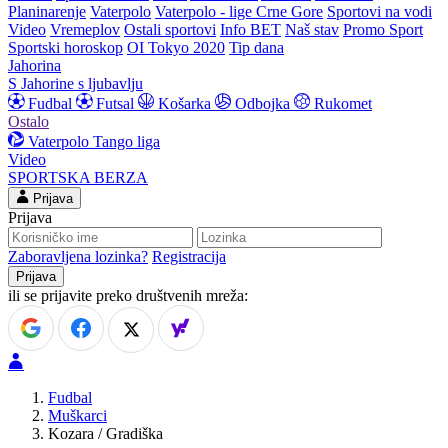
Planinarenje
Vaterpolo
Vaterpolo - lige Crne Gore
Sportovi na vodi
Video
Vremeplov
Ostali sportovi
Info BET
Naš stav
Promo Sport
Sportski horoskop
OI Tokyo 2020
Tip dana
Jahorina
S Jahorine s ljubavlju
Fudbal
Futsal
Košarka
Odbojka
Rukomet
Ostalo
Vaterpolo
Tango liga
Video
SPORTSKA BERZA
Prijava
Prijava
Zaboravljena lozinka?
Registracija
ili se prijavite preko društvenih mreža:
Fudbal
Muškarci
Kozara / Gradiška