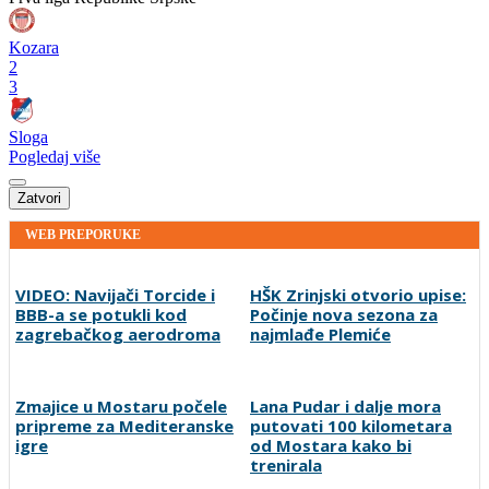
Kozara
2
3
Sloga
Pogledaj više
Zatvori
WEB PREPORUKE
VIDEO: Navijači Torcide i
HŠK Zrinjski otvorio upise:
BBB-a se potukli kod
Počinje nova sezona za
zagrebačkog aerodroma
najmlađe Plemiće
Lana Pudar i dalje mora
putovati 100 kilometara
od Mostara kako bi
trenirala