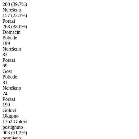
280
(39.7%)
Nerešeno
157
(22.3%)
Porazi
268
(38.0%)
Domaćin
Pobede
199
Nerešeno
83
Porazi
69
Gost
Pobede
81
Nerešeno
74
Porazi
199
Golovi
Ukupno
1762 Golovi
postignuto
903
(51.2%)
primljeno