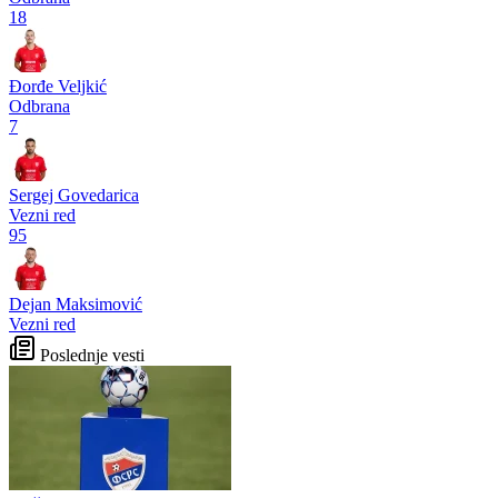
18
Đorđe Veljkić
Odbrana
7
Sergej Govedarica
Vezni red
95
Dejan Maksimović
Vezni red
Poslednje vesti