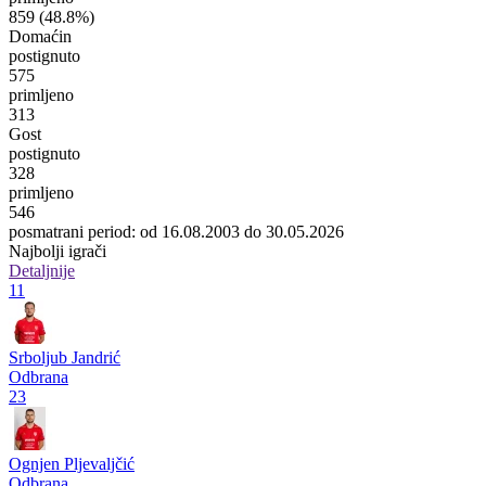
859
(48.8%)
Domaćin
postignuto
575
primljeno
313
Gost
postignuto
328
primljeno
546
posmatrani period: od 16.08.2003 do 30.05.2026
Najbolji igrači
Detaljnije
11
Srboljub Jandrić
Odbrana
23
Ognjen Pljevaljčić
Odbrana