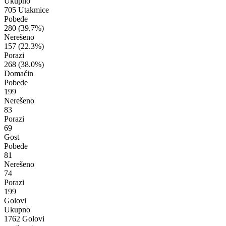
Ukupno
705 Utakmice
Pobede
280
(39.7%)
Nerešeno
157
(22.3%)
Porazi
268
(38.0%)
Domaćin
Pobede
199
Nerešeno
83
Porazi
69
Gost
Pobede
81
Nerešeno
74
Porazi
199
Golovi
Ukupno
1762 Golovi