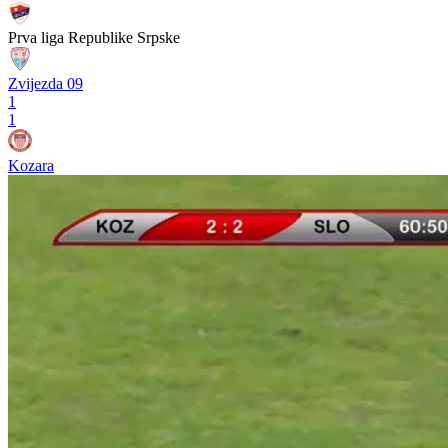
Prva liga Republike Srpske
Zvijezda 09
1
1
Kozara