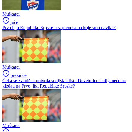
Muškarci
juče
Prva liga Republike Srpske bez prenosa na koje smo navikli?
Muškarci
prekjuče
Čeka se zvanična potvrda sudijskih listi: Devetoricu sudija nećemo
gledati na Prvoj ligi Republike Srpske?
Muškarci