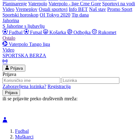
Planinarenje
Vaterpolo
Vaterpolo - lige Crne Gore
Sportovi na vodi
Video
Vremeplov
Ostali sportovi
Info BET
Naš stav
Promo Sport
Sportski horoskop
OI Tokyo 2020
Tip dana
Jahorina
S Jahorine s ljubavlju
Fudbal
Futsal
Košarka
Odbojka
Rukomet
Ostalo
Vaterpolo
Tango liga
Video
SPORTSKA BERZA
Prijava
Prijava
Zaboravljena lozinka?
Registracija
ili se prijavite preko društvenih mreža:
Fudbal
Muškarci