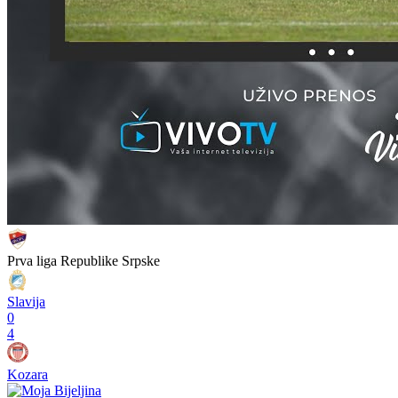
Prva liga Republike Srpske
Slavija
0
4
Kozara