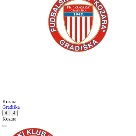
Kozara
Gradiška
4
4
Kozara