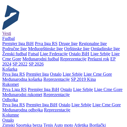
Vesti
Fudbal
Premijer liga BiH
Prva liga RS
Druge lige
Regionalne lige
Područne lige
Međuopštinske lige
Opštinske lige
Omladinske lige
Ženski fudbal
Futsal
Lige Federacije
Ostalo BiH
Lige Srbije
Lige
Crne Gore
Međunarodni fudbal
Reprezentacije
Prelazni rok
EP
2024
SP 2022
SP 2026
Košarka
Prva liga RS
Premijer liga
Ostalo
Lige Srbije
Lige Crne Gore
Međunarodna košarka
Reprezentacije
SP 2019 Kina
Rukomet
Prva Liga RS
Premijer liga BiH
Ostalo
Lige Srbije
Lige Crne Gore
Međunarodni rukomet
Reprezentacije
Odbojka
Prva liga RS
Premijer liga BiH
Ostalo
Lige Srbije
Lige Crne Gore
Međunarodna odbojka
Reprezentacije
Kolumne
Ostalo
Zimski
Sportska berza
Tenis
Auto moto
Atletika
Borilački