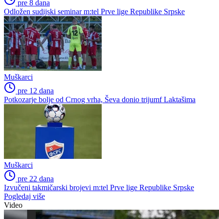
pre 8 dana
Odložen sudijski seminar m:tel Prve lige Republike Srpske
Muškarci
pre 12 dana
Potkozarje bolje od Crnog vrha, Ševa donio trijumf Laktašima
Muškarci
pre 22 dana
Izvučeni takmičarski brojevi m:tel Prve lige Republike Srpske
Pogledaj više
Video