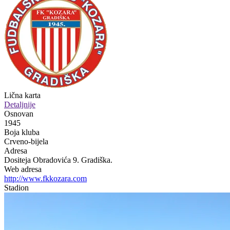
Lična karta
Detaljnije
Osnovan
1945
Boja kluba
Crveno-bijela
Adresa
Dositeja Obradovića 9. Gradiška.
Web adresa
http://www.fkkozara.com
Stadion