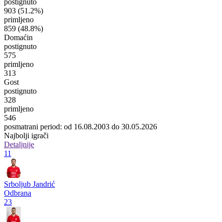
postignuto
903
(51.2%)
primljeno
859
(48.8%)
Domaćin
postignuto
575
primljeno
313
Gost
postignuto
328
primljeno
546
posmatrani period: od 16.08.2003 do 30.05.2026
Najbolji igrači
Detaljnije
11
Srboljub Jandrić
Odbrana
23