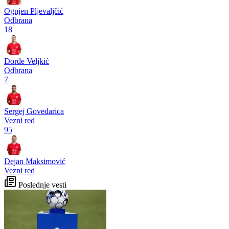
Ognjen Pljevaljčić
Odbrana
18
Đorđe Veljkić
Odbrana
7
Sergej Govedarica
Vezni red
95
Dejan Maksimović
Vezni red
Poslednje vesti