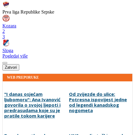
Prva liga Republike Srpske
Kozara
2
3
Sloga
Pogledaj više
Zatvori
WEB PREPORUKE
"I danas osjećam
Od zvijezde do ulice:
ljubomoru": Ana Ivanović
Potresna ispovijest jedne
govorila o svojoj ljepoti i
od legendi kanadskog