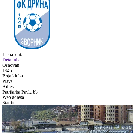
Lična karta
Detaljnije
Osnovan
1945
Boja kluba
Plava
Adresa
Patrijarha Pavla bb
Web adresa
Stadion