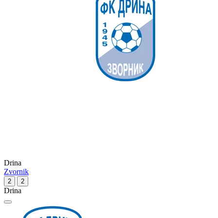
Drina
Zvornik
2
2
Drina