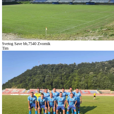
Svetog Save bb,7540
Zvornik
Tim