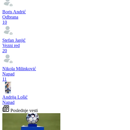
Boris Andrić
Odbrana
10
Stefan Janjić
Vezni red
20
Nikola Milinković
Napad
11
Andrija Lošić
Napad
Poslednje vesti