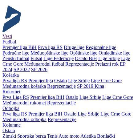
Vesti
Fudbal
Premijer liga BiH
Prva liga RS
Druge lige
Regionalne lige
Područne lige
Međuopštinske lige
Opštinske lige
Omladinske lige
Ženski fudbal
Futsal
Lige Federacije
Ostalo BiH
Lige Srbije
Lige
Crne Gore
Međunarodni fudbal
Reprezentacije
Prelazni rok
EP
2024
SP 2022
SP 2026
Košarka
Prva liga RS
Premijer liga
Ostalo
Lige Srbije
Lige Crne Gore
Međunarodna košarka
Reprezentacije
SP 2019 Kina
Rukomet
Prva Liga RS
Premijer liga BiH
Ostalo
Lige Srbije
Lige Crne Gore
Međunarodni rukomet
Reprezentacije
Odbojka
Prva liga RS
Premijer liga BiH
Ostalo
Lige Srbije
Lige Crne Gore
Međunarodna odbojka
Reprezentacije
Kolumne
Ostalo
Zimski
Sportska berza
Tenis
Auto moto
Atletika
Borilački