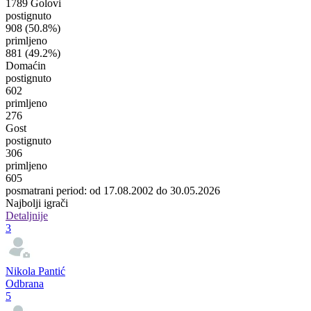
1789 Golovi
postignuto
908
(50.8%)
primljeno
881
(49.2%)
Domaćin
postignuto
602
primljeno
276
Gost
postignuto
306
primljeno
605
posmatrani period: od 17.08.2002 do 30.05.2026
Najbolji igrači
Detaljnije
3
Nikola Pantić
Odbrana
5