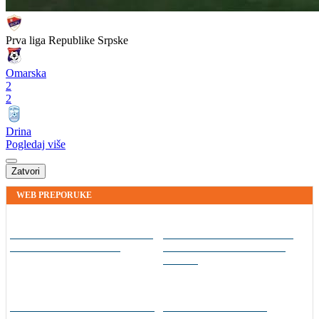
Prva liga Republike Srpske
Omarska
2
2
Drina
Pogledaj više
Zatvori
WEB PREPORUKE
Barcelona otkazala
Rekorder G lige i NBA All-
utakmicu zbog migrantske
Star vikenda potpisao za
krize
Gironu
"Poste restante", nova
Od zvijezde do ulice: