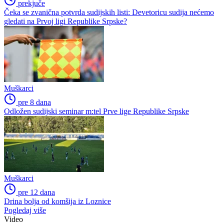
prekjuče
Čeka se zvanična potvrda sudijskih listi: Devetoricu sudija nećemo
gledati na Prvoj ligi Republike Srpske?
Muškarci
pre 8 dana
Odložen sudijski seminar m:tel Prve lige Republike Srpske
Muškarci
pre 12 dana
Drina bolja od komšija iz Loznice
Pogledaj više
Video