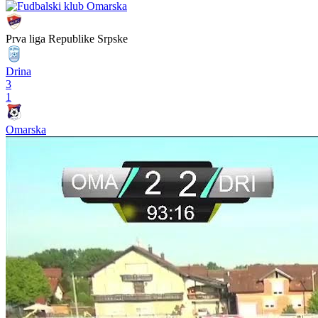
Prva liga Republike Srpske
Drina
3
1
Omarska