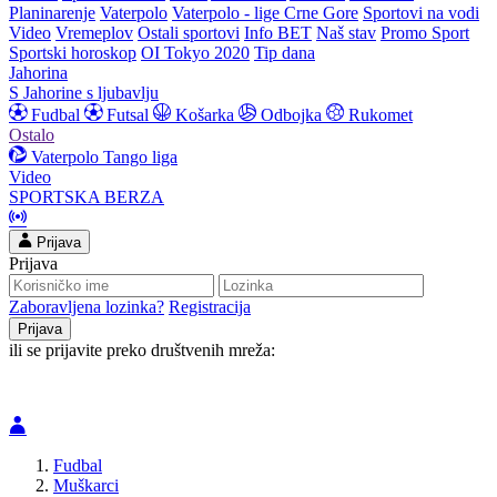
Planinarenje
Vaterpolo
Vaterpolo - lige Crne Gore
Sportovi na vodi
Video
Vremeplov
Ostali sportovi
Info BET
Naš stav
Promo Sport
Sportski horoskop
OI Tokyo 2020
Tip dana
Jahorina
S Jahorine s ljubavlju
Fudbal
Futsal
Košarka
Odbojka
Rukomet
Ostalo
Vaterpolo
Tango liga
Video
SPORTSKA BERZA
Prijava
Prijava
Zaboravljena lozinka?
Registracija
ili se prijavite preko društvenih mreža:
Fudbal
Muškarci