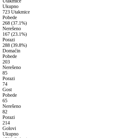
Utakmice
Ukupno
723 Utakmice
Pobede
268
(37.1%)
Nerešeno
167
(23.1%)
Porazi
288
(39.8%)
Domaćin
Pobede
203
Nerešeno
85
Porazi
74
Gost
Pobede
65
Nerešeno
82
Porazi
214
Golovi
Ukupno