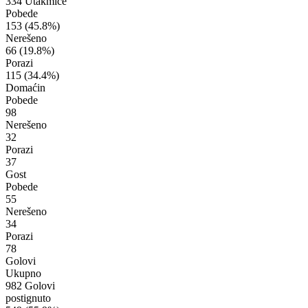
334 Utakmice
Pobede
153
(45.8%)
Nerešeno
66
(19.8%)
Porazi
115
(34.4%)
Domaćin
Pobede
98
Nerešeno
32
Porazi
37
Gost
Pobede
55
Nerešeno
34
Porazi
78
Golovi
Ukupno
982 Golovi
postignuto