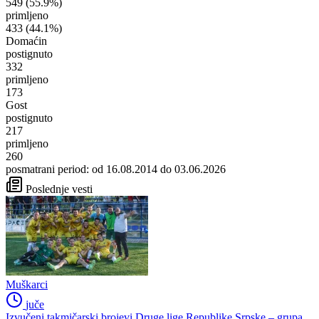
549
(55.9%)
primljeno
433
(44.1%)
Domaćin
postignuto
332
primljeno
173
Gost
postignuto
217
primljeno
260
posmatrani period: od 16.08.2014 do 03.06.2026
Poslednje vesti
Muškarci
juče
Izvučeni takmičarski brojevi Druge lige Republike Srpske – grupa