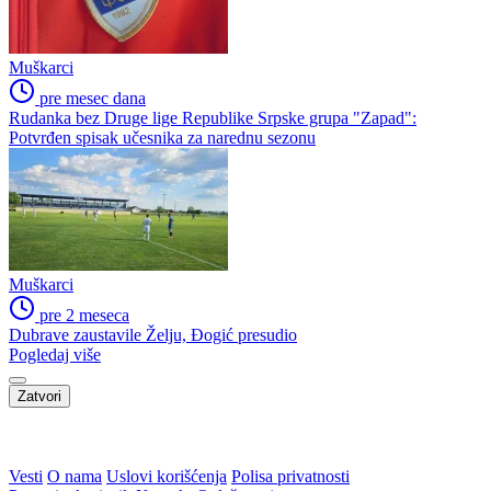
Muškarci
pre mesec dana
Rudanka bez Druge lige Republike Srpske grupa "Zapad":
Potvrđen spisak učesnika za narednu sezonu
Muškarci
pre 2 meseca
Dubrave zaustavile Želju, Đogić presudio
Pogledaj više
Zatvori
Vesti
O nama
Uslovi korišćenja
Polisa privatnosti