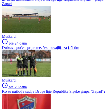
Zapad
Muškarci
pre 24 dana
Dubrave počele pripreme, šest novajlija za jači tim
Muškarci
pre 29 dana
Ko su najbolje sudije Druge lige Republike Srpske grupa "Zapad"?