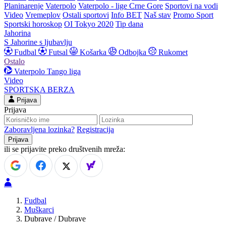
Planinarenje
Vaterpolo
Vaterpolo - lige Crne Gore
Sportovi na vodi
Video
Vremeplov
Ostali sportovi
Info BET
Naš stav
Promo Sport
Sportski horoskop
OI Tokyo 2020
Tip dana
Jahorina
S Jahorine s ljubavlju
Fudbal
Futsal
Košarka
Odbojka
Rukomet
Ostalo
Vaterpolo
Tango liga
Video
SPORTSKA BERZA
Prijava
Prijava
Zaboravljena lozinka?
Registracija
ili se prijavite preko društvenih mreža:
Fudbal
Muškarci
Dubrave / Dubrave