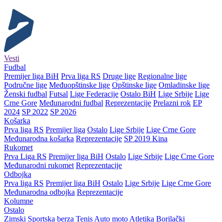
Vesti
Fudbal
Premijer liga BiH
Prva liga RS
Druge lige
Regionalne lige
Područne lige
Međuopštinske lige
Opštinske lige
Omladinske lige
Ženski fudbal
Futsal
Lige Federacije
Ostalo BiH
Lige Srbije
Lige
Crne Gore
Međunarodni fudbal
Reprezentacije
Prelazni rok
EP
2024
SP 2022
SP 2026
Košarka
Prva liga RS
Premijer liga
Ostalo
Lige Srbije
Lige Crne Gore
Međunarodna košarka
Reprezentacije
SP 2019 Kina
Rukomet
Prva Liga RS
Premijer liga BiH
Ostalo
Lige Srbije
Lige Crne Gore
Međunarodni rukomet
Reprezentacije
Odbojka
Prva liga RS
Premijer liga BiH
Ostalo
Lige Srbije
Lige Crne Gore
Međunarodna odbojka
Reprezentacije
Kolumne
Ostalo
Zimski
Sportska berza
Tenis
Auto moto
Atletika
Borilački