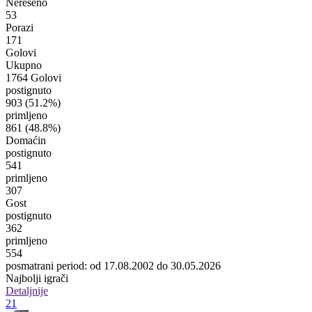
Nerešeno
53
Porazi
171
Golovi
Ukupno
1764 Golovi
postignuto
903
(51.2%)
primljeno
861
(48.8%)
Domaćin
postignuto
541
primljeno
307
Gost
postignuto
362
primljeno
554
posmatrani period: od 17.08.2002 do 30.05.2026
Najbolji igrači
Detaljnije
21