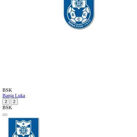
BSK
Banja Luka
2
2
BSK