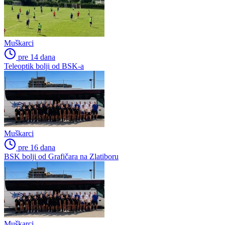
Muškarci
pre 14 dana
Teleoptik bolji od BSK-a
Muškarci
pre 16 dana
BSK bolji od Grafičara na Zlatiboru
Muškarci