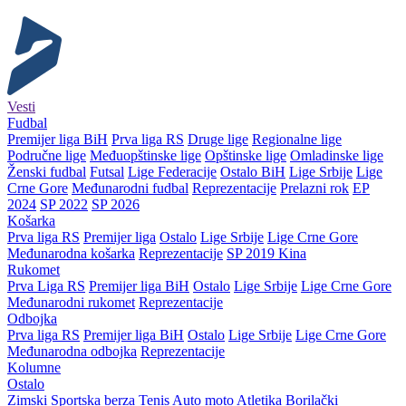
Vesti
Fudbal
Premijer liga BiH
Prva liga RS
Druge lige
Regionalne lige
Područne lige
Međuopštinske lige
Opštinske lige
Omladinske lige
Ženski fudbal
Futsal
Lige Federacije
Ostalo BiH
Lige Srbije
Lige
Crne Gore
Međunarodni fudbal
Reprezentacije
Prelazni rok
EP
2024
SP 2022
SP 2026
Košarka
Prva liga RS
Premijer liga
Ostalo
Lige Srbije
Lige Crne Gore
Međunarodna košarka
Reprezentacije
SP 2019 Kina
Rukomet
Prva Liga RS
Premijer liga BiH
Ostalo
Lige Srbije
Lige Crne Gore
Međunarodni rukomet
Reprezentacije
Odbojka
Prva liga RS
Premijer liga BiH
Ostalo
Lige Srbije
Lige Crne Gore
Međunarodna odbojka
Reprezentacije
Kolumne
Ostalo
Zimski
Sportska berza
Tenis
Auto moto
Atletika
Borilački