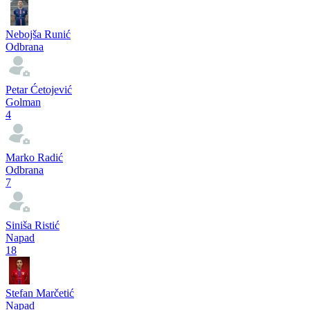
Nebojša Runić
Odbrana
Petar Ćetojević
Golman
4
Marko Radić
Odbrana
7
Siniša Ristić
Napad
18
Stefan Marčetić
Napad