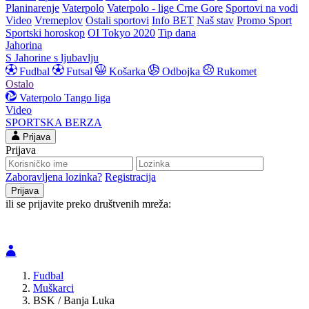
Planinarenje
Vaterpolo
Vaterpolo - lige Crne Gore
Sportovi na vodi
Video
Vremeplov
Ostali sportovi
Info BET
Naš stav
Promo Sport
Sportski horoskop
OI Tokyo 2020
Tip dana
Jahorina
S Jahorine s ljubavlju
Fudbal
Futsal
Košarka
Odbojka
Rukomet
Ostalo
Vaterpolo
Tango liga
Video
SPORTSKA BERZA
Prijava
Prijava
Zaboravljena lozinka?
Registracija
ili se prijavite preko društvenih mreža:
Fudbal
Muškarci
BSK / Banja Luka