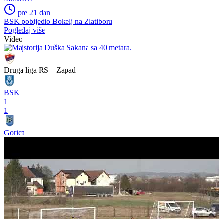
pre 21 dan
BSK pobijedio Bokelj na Zlatiboru
Pogledaj više
Video
Druga liga RS – Zapad
BSK
1
1
Gorica