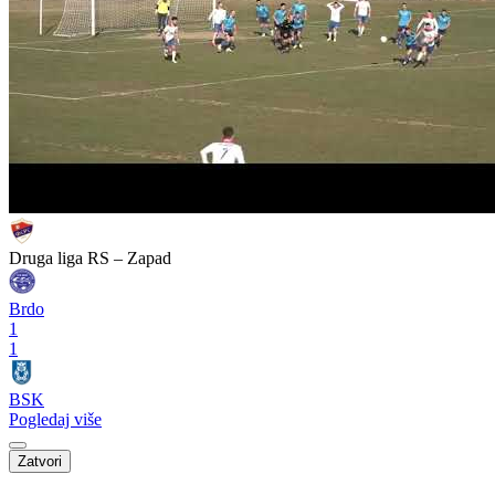
Druga liga RS – Zapad
Brdo
1
1
BSK
Pogledaj više
Zatvori