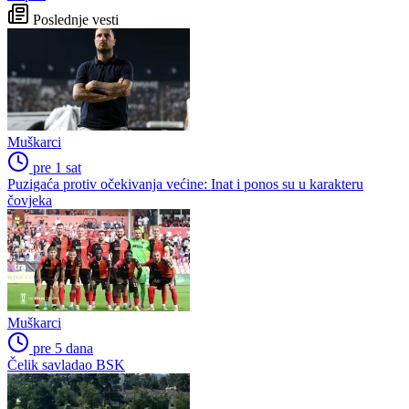
Poslednje vesti
Muškarci
pre 1 sat
Puzigaća protiv očekivanja većine: Inat i ponos su u karakteru
čovjeka
Muškarci
pre 5 dana
Čelik savladao BSK