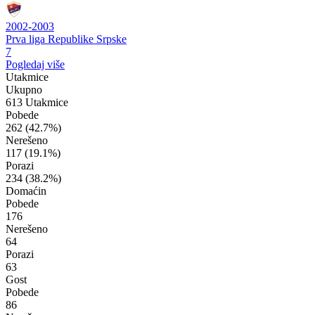
2002-2003
Prva liga Republike Srpske
7
Pogledaj više
Utakmice
Ukupno
613 Utakmice
Pobede
262
(42.7%)
Nerešeno
117
(19.1%)
Porazi
234
(38.2%)
Domaćin
Pobede
176
Nerešeno
64
Porazi
63
Gost
Pobede
86