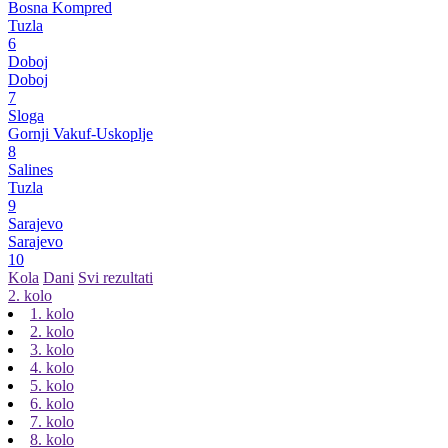
Bosna Kompred
Tuzla
6
Doboj
Doboj
7
Sloga
Gornji Vakuf-Uskoplje
8
Salines
Tuzla
9
Sarajevo
Sarajevo
10
Kola
Dani
Svi rezultati
2. kolo
1. kolo
2. kolo
3. kolo
4. kolo
5. kolo
6. kolo
7. kolo
8. kolo