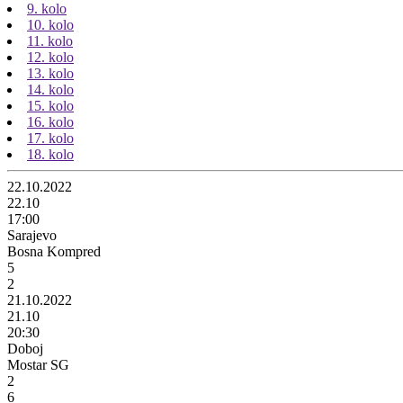
9. kolo
10. kolo
11. kolo
12. kolo
13. kolo
14. kolo
15. kolo
16. kolo
17. kolo
18. kolo
22.10.2022
22.10
17:00
Sarajevo
Bosna Kompred
5
2
21.10.2022
21.10
20:30
Doboj
Mostar SG
2
6