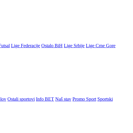
Futsal
Lige Federacije
Ostalo BiH
Lige Srbije
Lige Crne Gore
lov
Ostali sportovi
Info BET
Naš stav
Promo Sport
Sportski