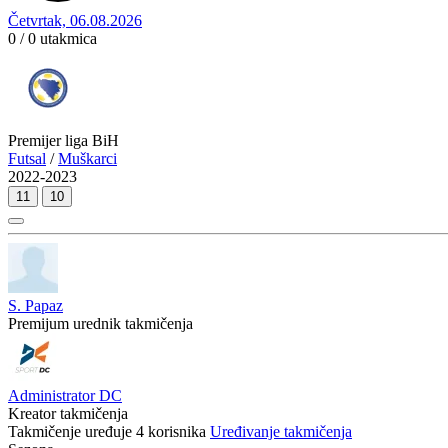
Četvrtak, 06.08.2026
0 / 0
utakmica
Premijer liga BiH
Futsal
/
Muškarci
2022-2023
11
10
S. Papaz
Premijum urednik takmičenja
Administrator DC
Kreator takmičenja
Takmičenje uređuje
4
korisnika
Uređivanje takmičenja