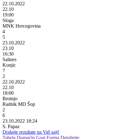
22.10.2022
22.10
19:00
Sloga
MNK Hercegovina
4
5
23.10.2022
23.10
16:30
Salines
Konjic
7
2
22.10.2022
22.10
18:00
Brotnjo
Radnik MD Šop
2
6
23.10.2022 18:24
S. Papaz
Dodajte rezultate na Vaš sajt!
Tabela
Domaćin
Gost
Forma
Detaljnije