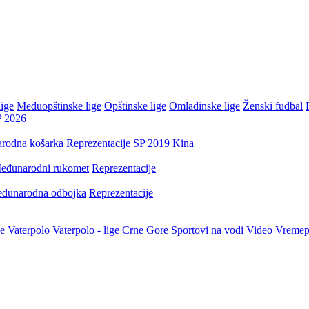
ige
Međuopštinske lige
Opštinske lige
Omladinske lige
Ženski fudbal
P 2026
rodna košarka
Reprezentacije
SP 2019 Kina
eđunarodni rukomet
Reprezentacije
đunarodna odbojka
Reprezentacije
je
Vaterpolo
Vaterpolo - lige Crne Gore
Sportovi na vodi
Video
Vremep