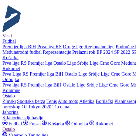
Vesti
Fudbal
Premijer liga BiH
Prva liga RS
Druge lige
Regionalne lige
Područne l
Međunarodni fudbal
Reprezentacije
Prelazni rok
EP 2024
SP 2022
S
Košarka
Prva liga RS
Premijer liga
Ostalo
Lige Srbije
Lige Crne Gore
Međuna
Rukomet
Prva Liga RS
Premijer liga BiH
Ostalo
Lige Srbije
Lige Crne Gore
M
Odbojka
Prva liga RS
Premijer liga BiH
Ostalo
Lige Srbije
Lige Crne Gore
Me
Kolumne
Ostalo
Zimski
Sportska berza
Tenis
Auto moto
Atletika
Borilački
Planinaren
horoskop
OI Tokyo 2020
Tip dana
Jahorina
S Jahorine s ljubavlju
Fudbal
Futsal
Košarka
Odbojka
Rukomet
Ostalo
Vaterpolo
Tango liga