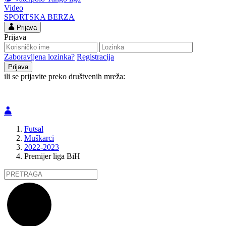
Video
SPORTSKA BERZA
Prijava
Prijava
Zaboravljena lozinka?
Registracija
ili se prijavite preko društvenih mreža:
Futsal
Muškarci
2022-2023
Premijer liga BiH