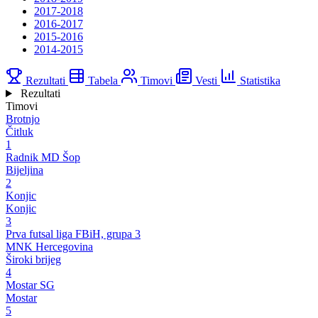
2017-2018
2016-2017
2015-2016
2014-2015
Rezultati
Tabela
Timovi
Vesti
Statistika
Rezultati
Timovi
Brotnjo
Čitluk
1
Radnik MD Šop
Bijeljina
2
Konjic
Konjic
3
Prva futsal liga FBiH, grupa 3
MNK Hercegovina
Široki brijeg
4
Mostar SG
Mostar
5