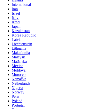
Iceland
International
Iran
Israel
Italy
Izrael
Japan
Kazakhstan
Korea Republic
Latvia
Liechtenstein
Lithuania
Makedonija
Malaysia
Mađarska
Mexico
Moldova
Morocco
Nemačka
Netherlands
Nigeria
Norway
Peru
Poland
Portugal