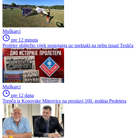
Muškarci
pre 12 minuta
Proleter obilježio vijek postojanja uz spektakl na nebu iznad Teslića
Muškarci
pre 12 dana
Trepča iz Kosovske Mitrovice na proslavi 100. godina Proletera