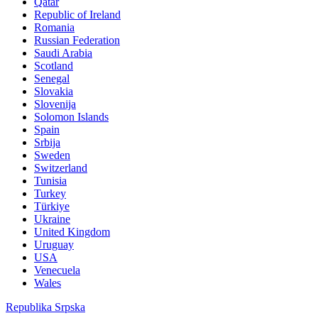
Qatar
Republic of Ireland
Romania
Russian Federation
Saudi Arabia
Scotland
Senegal
Slovakia
Slovenija
Solomon Islands
Spain
Srbija
Sweden
Switzerland
Tunisia
Turkey
Türkiye
Ukraine
United Kingdom
Uruguay
USA
Venecuela
Wales
Republika Srpska