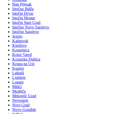
Han Pijesak
Istočna Ilidža
Istočni Drvar
Istočni Mostar
Istočni Stari Grad
Istočno Novo Sarajevo
Istočno Sarajevo
Jezero
Kalinovik
Kneževo
Kostajnica
Kotor Varoš
Kozarska Dubica
Krupa na Uni
Kupres
Laktaši
Ljubinje
Lopare
Milići
Modriča
Mrkonjić Grad
Nevesinje
Novi Grad
Novo Goražde