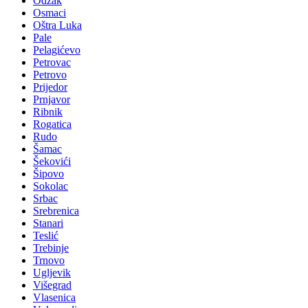
Odžak
Osmaci
Oštra Luka
Pale
Pelagićevo
Petrovac
Petrovo
Prijedor
Prnjavor
Ribnik
Rogatica
Rudo
Šamac
Šekovići
Šipovo
Sokolac
Srbac
Srebrenica
Stanari
Teslić
Trebinje
Trnovo
Ugljevik
Višegrad
Vlasenica