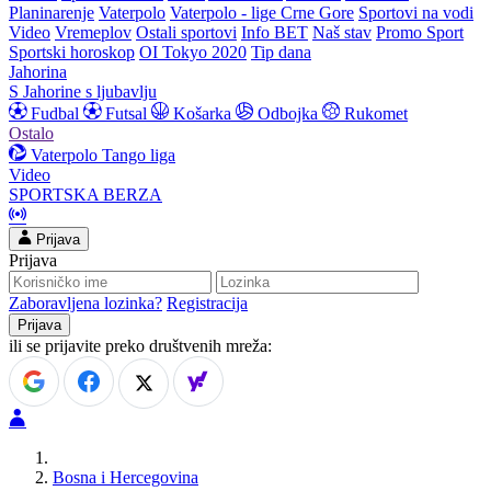
Planinarenje
Vaterpolo
Vaterpolo - lige Crne Gore
Sportovi na vodi
Video
Vremeplov
Ostali sportovi
Info BET
Naš stav
Promo Sport
Sportski horoskop
OI Tokyo 2020
Tip dana
Jahorina
S Jahorine s ljubavlju
Fudbal
Futsal
Košarka
Odbojka
Rukomet
Ostalo
Vaterpolo
Tango liga
Video
SPORTSKA BERZA
Prijava
Prijava
Zaboravljena lozinka?
Registracija
ili se prijavite preko društvenih mreža:
Bosna i Hercegovina