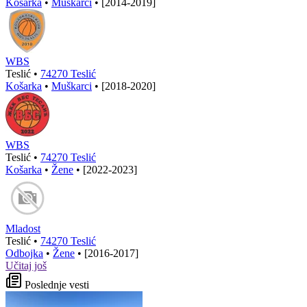
Košarka
•
Muškarci
•
[2014-2019]
WBS
Teslić •
74270 Teslić
Košarka
•
Muškarci
•
[2018-2020]
WBS
Teslić •
74270 Teslić
Košarka
•
Žene
•
[2022-2023]
Mladost
Teslić •
74270 Teslić
Odbojka
•
Žene
•
[2016-2017]
Učitaj još
Poslednje vesti