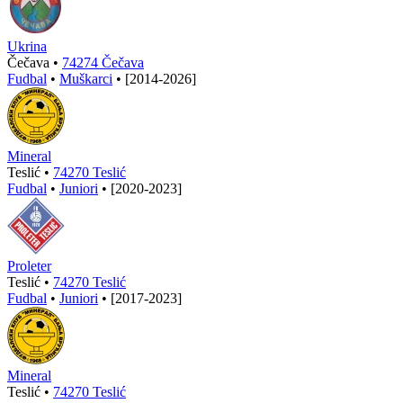
Ukrina
Čečava •
74274 Čečava
Fudbal
•
Muškarci
•
[2014-2026]
Mineral
Teslić •
74270 Teslić
Fudbal
•
Juniori
•
[2020-2023]
Proleter
Teslić •
74270 Teslić
Fudbal
•
Juniori
•
[2017-2023]
Mineral
Teslić •
74270 Teslić