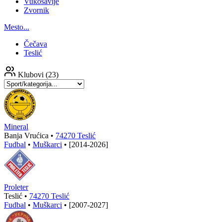
Vukosavlje
Zvornik
Mesto...
Čečava
Teslić
Klubovi
(23)
Mineral
Banja Vrućica •
74270 Teslić
Fudbal
•
Muškarci
•
[2014-2026]
Proleter
Teslić •
74270 Teslić
Fudbal
•
Muškarci
•
[2007-2027]