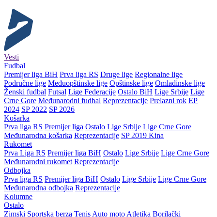
Vesti
Fudbal
Premijer liga BiH
Prva liga RS
Druge lige
Regionalne lige
Područne lige
Međuopštinske lige
Opštinske lige
Omladinske lige
Ženski fudbal
Futsal
Lige Federacije
Ostalo BiH
Lige Srbije
Lige
Crne Gore
Međunarodni fudbal
Reprezentacije
Prelazni rok
EP
2024
SP 2022
SP 2026
Košarka
Prva liga RS
Premijer liga
Ostalo
Lige Srbije
Lige Crne Gore
Međunarodna košarka
Reprezentacije
SP 2019 Kina
Rukomet
Prva Liga RS
Premijer liga BiH
Ostalo
Lige Srbije
Lige Crne Gore
Međunarodni rukomet
Reprezentacije
Odbojka
Prva liga RS
Premijer liga BiH
Ostalo
Lige Srbije
Lige Crne Gore
Međunarodna odbojka
Reprezentacije
Kolumne
Ostalo
Zimski
Sportska berza
Tenis
Auto moto
Atletika
Borilački