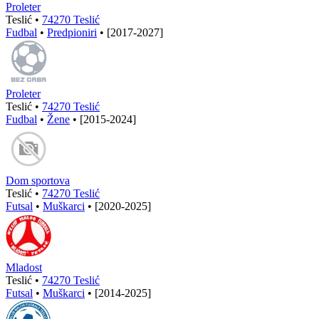
Proleter
Teslić •
74270 Teslić
Fudbal
•
Predpioniri
•
[2017-2027]
Proleter
Teslić •
74270 Teslić
Fudbal
•
Žene
•
[2015-2024]
Dom sportova
Teslić •
74270 Teslić
Futsal
•
Muškarci
•
[2020-2025]
Mladost
Teslić •
74270 Teslić
Futsal
•
Muškarci
•
[2014-2025]