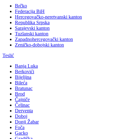
Brčko
Federacija BiH
Hercegovačko-neretvanski kanton
Republika Srpska
Sarajevski kanton
Tuzlanski kanton
Zapadnohercegovački kanton
Zeničko-dobojski kanton
Teslić
Banja Luka
Berkovići
Bijeljina
Bileća
Bratunac
Brod
Čajniče
Čelinac
Derventa
Doboj
Donji Žabar
Foča
Gacko
Gradiška