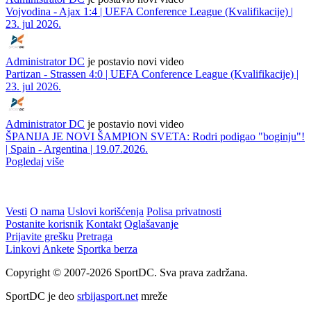
Vojvodina - Ajax 1:4 | UEFA Conference League (Kvalifikacije) |
23. jul 2026.
Administrator DC
je postavio novi video
Partizan - Strassen 4:0 | UEFA Conference League (Kvalifikacije) |
23. jul 2026.
Administrator DC
je postavio novi video
ŠPANIJA JE NOVI ŠAMPION SVETA: Rodri podigao "boginju"!
| Spain - Argentina | 19.07.2026.
Pogledaj više
Vesti
O nama
Uslovi korišćenja
Polisa privatnosti
Postanite korisnik
Kontakt
Oglašavanje
Prijavite grešku
Pretraga
Linkovi
Ankete
Sportka berza
Copyright © 2007-2026 SportDC. Sva prava zadržana.
SportDC je deo
srbijasport.net
mreže