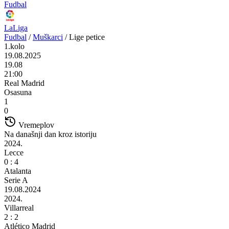
Fudbal
LaLiga
Fudbal
/
Muškarci
/
Lige petice
1.kolo
19.08.2025
19.08
21:00
Real Madrid
Osasuna
1
0
Vremeplov
Na današnji dan kroz istoriju
2024.
Lecce
0 : 4
Atalanta
Serie A
19.08.2024
2024.
Villarreal
2 : 2
Atlético Madrid