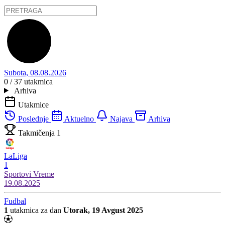
Subota, 08.08.2026
0 / 37
utakmica
Arhiva
Utakmice
Poslednje
Aktuelno
Najava
Arhiva
Takmičenja
1
LaLiga
1
Sportovi
Vreme
19.08.2025
Fudbal
1
utakmica za dan
Utorak, 19 Avgust 2025