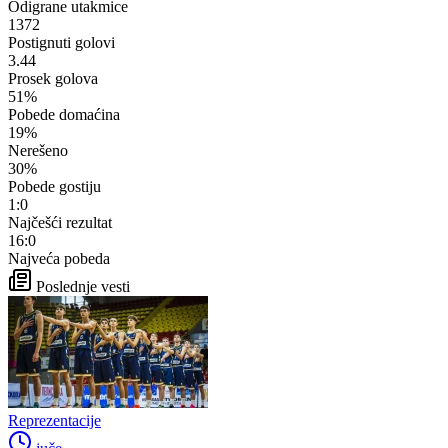
Odigrane utakmice
1372
Postignuti golovi
3.44
Prosek golova
51%
Pobede domaćina
19%
Nerešeno
30%
Pobede gostiju
1:0
Najčešći rezultat
16:0
Najveća pobeda
Poslednje vesti
Reprezentacije