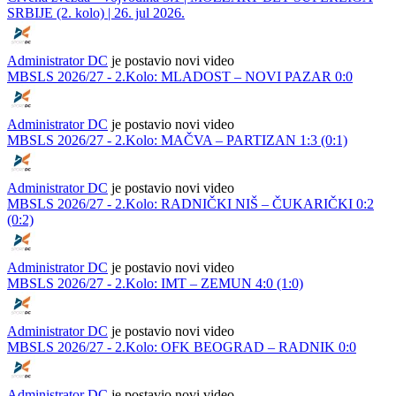
SRBIJE (2. kolo) | 26. jul 2026.
Administrator DC
je postavio novi video
MBSLS 2026/27 - 2.Kolo: MLADOST – NOVI PAZAR 0:0
Administrator DC
je postavio novi video
MBSLS 2026/27 - 2.Kolo: MAČVA – PARTIZAN 1:3 (0:1)
Administrator DC
je postavio novi video
MBSLS 2026/27 - 2.Kolo: RADNIČKI NIŠ – ČUKARIČKI 0:2
(0:2)
Administrator DC
je postavio novi video
MBSLS 2026/27 - 2.Kolo: IMT – ZEMUN 4:0 (1:0)
Administrator DC
je postavio novi video
MBSLS 2026/27 - 2.Kolo: OFK BEOGRAD – RADNIK 0:0
Administrator DC
je postavio novi video