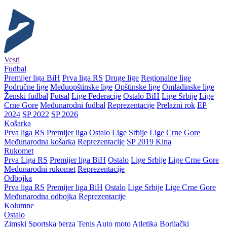
Vesti
Fudbal
Premijer liga BiH
Prva liga RS
Druge lige
Regionalne lige
Područne lige
Međuopštinske lige
Opštinske lige
Omladinske lige
Ženski fudbal
Futsal
Lige Federacije
Ostalo BiH
Lige Srbije
Lige
Crne Gore
Međunarodni fudbal
Reprezentacije
Prelazni rok
EP
2024
SP 2022
SP 2026
Košarka
Prva liga RS
Premijer liga
Ostalo
Lige Srbije
Lige Crne Gore
Međunarodna košarka
Reprezentacije
SP 2019 Kina
Rukomet
Prva Liga RS
Premijer liga BiH
Ostalo
Lige Srbije
Lige Crne Gore
Međunarodni rukomet
Reprezentacije
Odbojka
Prva liga RS
Premijer liga BiH
Ostalo
Lige Srbije
Lige Crne Gore
Međunarodna odbojka
Reprezentacije
Kolumne
Ostalo
Zimski
Sportska berza
Tenis
Auto moto
Atletika
Borilački