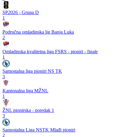
SP2026 - Grupa D
1
Područna omladinska lig Banja Luka
2
Omladinska kvalitetna liga FSRS - pioniri - finale
1
Samostalna liga pioniri NS TK
3
Kantonalna liga MŽNL
1
ŽNL pionirska - poredak 1
3
Samostalna Liga NSTK Mlađi pioniri
2