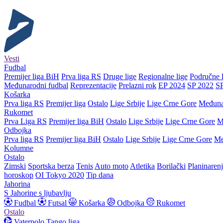
Vesti
Fudbal
Premijer liga BiH
Prva liga RS
Druge lige
Regionalne lige
Područne l
Međunarodni fudbal
Reprezentacije
Prelazni rok
EP 2024
SP 2022
S
Košarka
Prva liga RS
Premijer liga
Ostalo
Lige Srbije
Lige Crne Gore
Međuna
Rukomet
Prva Liga RS
Premijer liga BiH
Ostalo
Lige Srbije
Lige Crne Gore
M
Odbojka
Prva liga RS
Premijer liga BiH
Ostalo
Lige Srbije
Lige Crne Gore
Me
Kolumne
Ostalo
Zimski
Sportska berza
Tenis
Auto moto
Atletika
Borilački
Planinaren
horoskop
OI Tokyo 2020
Tip dana
Jahorina
S Jahorine s ljubavlju
Fudbal
Futsal
Košarka
Odbojka
Rukomet
Ostalo
Vaterpolo
Tango liga