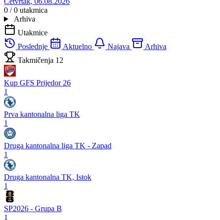
Četvrtak, 06.08.2026
0 / 0
utakmica
Arhiva
Utakmice
Poslednje
Aktuelno
Najava
Arhiva
Takmičenja
12
Kup GFS Prijedor 26
1
Prva kantonalna liga TK
1
Druga kantonalna liga TK - Zapad
1
Druga kantonalna TK, Istok
1
SP2026 - Grupa B
1