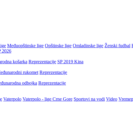
ige
Međuopštinske lige
Opštinske lige
Omladinske lige
Ženski fudbal
P 2026
rodna košarka
Reprezentacije
SP 2019 Kina
eđunarodni rukomet
Reprezentacije
đunarodna odbojka
Reprezentacije
je
Vaterpolo
Vaterpolo - lige Crne Gore
Sportovi na vodi
Video
Vremep