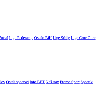
Futsal
Lige Federacije
Ostalo BiH
Lige Srbije
Lige Crne Gore
lov
Ostali sportovi
Info BET
Naš stav
Promo Sport
Sportski