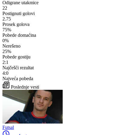
Odigrane utakmice
22
Postignuti golovi
2.75
Prosek golova
75%
Pobede domaćina
0%
Nerešeno
25%
Pobede gostiju
2:1
Najčešći rezultat
4:0
Najveća pobeda
Poslednje vesti
Futsal