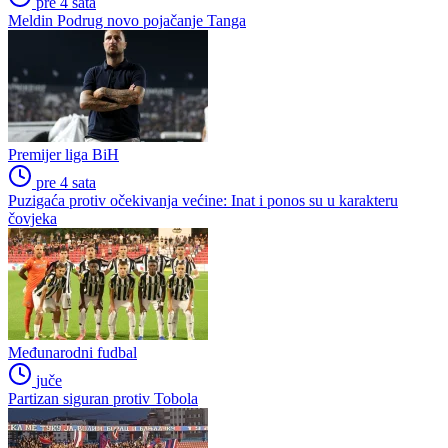
pre 4 sata
Meldin Podrug novo pojačanje Tanga
Premijer liga BiH
pre 4 sata
Puzigaća protiv očekivanja većine: Inat i ponos su u karakteru
čovjeka
Međunarodni fudbal
juče
Partizan siguran protiv Tobola