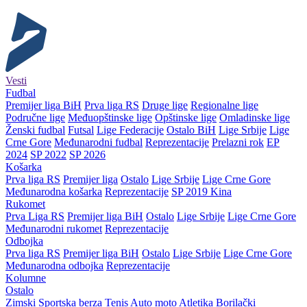
Vesti
Fudbal
Premijer liga BiH
Prva liga RS
Druge lige
Regionalne lige
Područne lige
Međuopštinske lige
Opštinske lige
Omladinske lige
Ženski fudbal
Futsal
Lige Federacije
Ostalo BiH
Lige Srbije
Lige
Crne Gore
Međunarodni fudbal
Reprezentacije
Prelazni rok
EP
2024
SP 2022
SP 2026
Košarka
Prva liga RS
Premijer liga
Ostalo
Lige Srbije
Lige Crne Gore
Međunarodna košarka
Reprezentacije
SP 2019 Kina
Rukomet
Prva Liga RS
Premijer liga BiH
Ostalo
Lige Srbije
Lige Crne Gore
Međunarodni rukomet
Reprezentacije
Odbojka
Prva liga RS
Premijer liga BiH
Ostalo
Lige Srbije
Lige Crne Gore
Međunarodna odbojka
Reprezentacije
Kolumne
Ostalo
Zimski
Sportska berza
Tenis
Auto moto
Atletika
Borilački