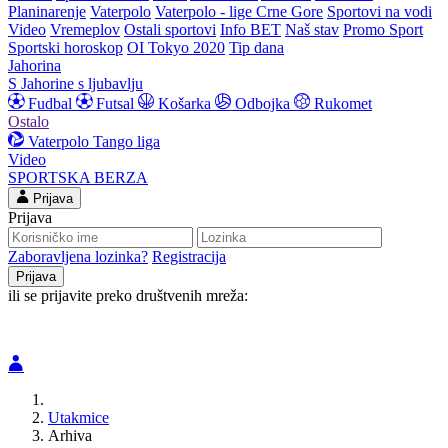
Planinarenje
Vaterpolo
Vaterpolo - lige Crne Gore
Sportovi na vodi
Video
Vremeplov
Ostali sportovi
Info BET
Naš stav
Promo Sport
Sportski horoskop
OI Tokyo 2020
Tip dana
Jahorina
S Jahorine s ljubavlju
Fudbal
Futsal
Košarka
Odbojka
Rukomet
Ostalo
Vaterpolo
Tango liga
Video
SPORTSKA BERZA
Prijava
Prijava
Zaboravljena lozinka?
Registracija
ili se prijavite preko društvenih mreža:
Utakmice
Arhiva