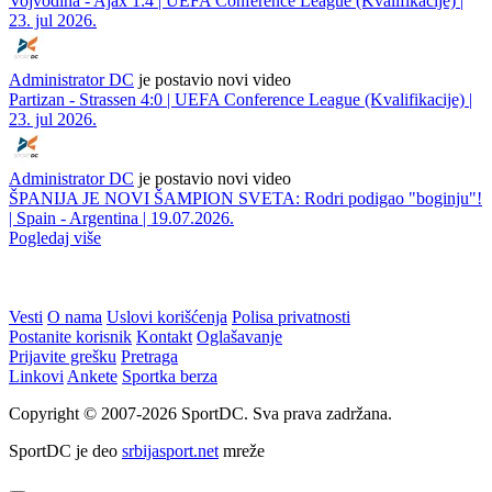
Vojvodina - Ajax 1:4 | UEFA Conference League (Kvalifikacije) |
23. jul 2026.
Administrator DC
je postavio novi video
Partizan - Strassen 4:0 | UEFA Conference League (Kvalifikacije) |
23. jul 2026.
Administrator DC
je postavio novi video
ŠPANIJA JE NOVI ŠAMPION SVETA: Rodri podigao "boginju"!
| Spain - Argentina | 19.07.2026.
Pogledaj više
Vesti
O nama
Uslovi korišćenja
Polisa privatnosti
Postanite korisnik
Kontakt
Oglašavanje
Prijavite grešku
Pretraga
Linkovi
Ankete
Sportka berza
Copyright © 2007-2026 SportDC. Sva prava zadržana.
SportDC je deo
srbijasport.net
mreže