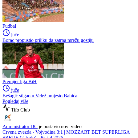
Fudbal
juče
Borac propustio priliku da zatrpa mrežu gostiju
Premijer liga BiH
juče
Bešagić stigao u Velež umjesto Babića
Pogledaj više
Tifo Club
Administrator DC
je postavio novi video
Crvena zvezda - Vojvodina 3:1 | MOZZART BET SUPERLIGA
SRBIJE (2. kolo) | 26. jul 2026.