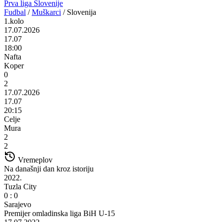
Prva liga Slovenije
Fudbal
/
Muškarci
/
Slovenija
1.kolo
17.07.2026
17.07
18:00
Nafta
Koper
0
2
17.07.2026
17.07
20:15
Celje
Mura
2
2
Vremeplov
Na današnji dan kroz istoriju
2022.
Tuzla City
0 : 0
Sarajevo
Premijer omladinska liga BiH U-15