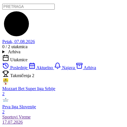
Petak, 07.08.2026
0 / 2
utakmica
Arhiva
Utakmice
Poslednje
Aktuelno
Najava
Arhiva
Takmičenja
2
Mozzart Bet Super liga Srbije
2
Prva liga Slovenije
2
Sportovi
Vreme
17.07.2026