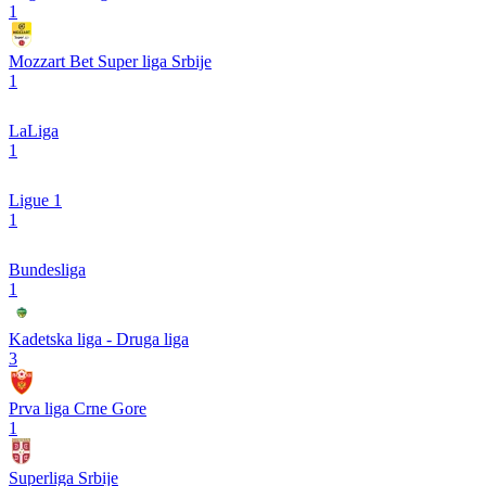
1
Mozzart Bet Super liga Srbije
1
LaLiga
1
Ligue 1
1
Bundesliga
1
Kadetska liga - Druga liga
3
Prva liga Crne Gore
1
Superliga Srbije