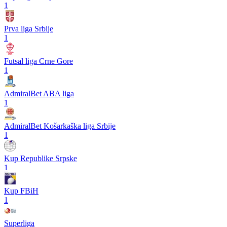
1
Prva liga Srbije
1
Futsal liga Crne Gore
1
AdmiralBet ABA liga
1
AdmiralBet Košarkaška liga Srbije
1
Kup Republike Srpske
1
Kup FBiH
1
Superliga