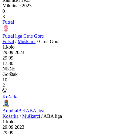
Radnički 1923
Milutinac 2023
0
3
Futsal
Futsal liga Crne Gore
Futsal
/
Muškarci
/
Crna Gora
1.kolo
29.09.2023
29.09
17:30
Nikšić
Gorštak
10
2
Košarka
AdmiralBet ABA liga
Košarka
/
Muškarci
/
ABA liga
1.kolo
29.09.2023
29.09