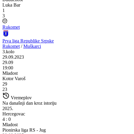
Luka Bar
1
3
Rukomet
Prva liga Republike Srpske
Rukomet
/
Muškarci
3.kolo
29.09.2023
29.09
19:00
Mladost
Kotor Varoš
29
23
Vremeplov
Na današnji dan kroz istoriju
2025.
Hercegovac
4 : 0
Mladost
Pionirska liga RS - Jug