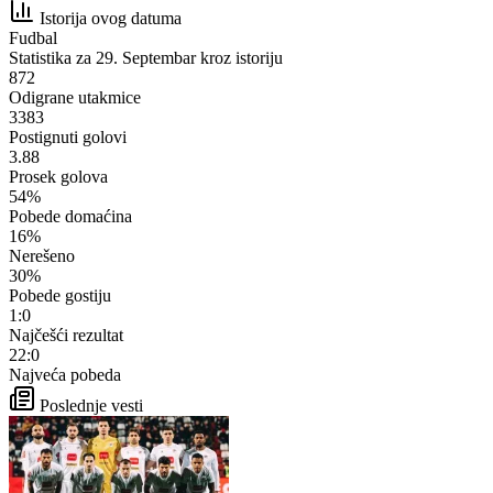
Istorija ovog datuma
Fudbal
Statistika za 29. Septembar kroz istoriju
872
Odigrane utakmice
3383
Postignuti golovi
3.88
Prosek golova
54%
Pobede domaćina
16%
Nerešeno
30%
Pobede gostiju
1:0
Najčešći rezultat
22:0
Najveća pobeda
Poslednje vesti