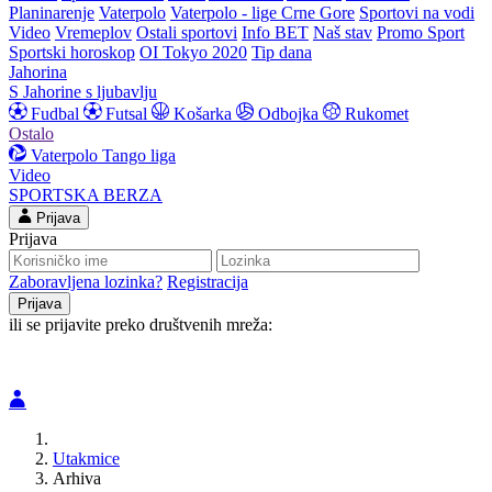
Planinarenje
Vaterpolo
Vaterpolo - lige Crne Gore
Sportovi na vodi
Video
Vremeplov
Ostali sportovi
Info BET
Naš stav
Promo Sport
Sportski horoskop
OI Tokyo 2020
Tip dana
Jahorina
S Jahorine s ljubavlju
Fudbal
Futsal
Košarka
Odbojka
Rukomet
Ostalo
Vaterpolo
Tango liga
Video
SPORTSKA BERZA
Prijava
Prijava
Zaboravljena lozinka?
Registracija
ili se prijavite preko društvenih mreža:
Utakmice
Arhiva