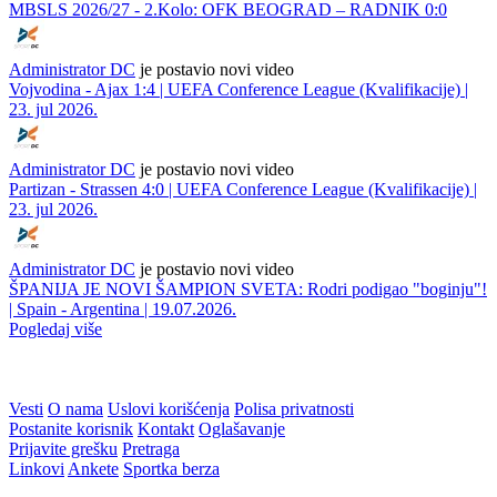
MBSLS 2026/27 - 2.Kolo: OFK BEOGRAD – RADNIK 0:0
Administrator DC
je postavio novi video
Vojvodina - Ajax 1:4 | UEFA Conference League (Kvalifikacije) |
23. jul 2026.
Administrator DC
je postavio novi video
Partizan - Strassen 4:0 | UEFA Conference League (Kvalifikacije) |
23. jul 2026.
Administrator DC
je postavio novi video
ŠPANIJA JE NOVI ŠAMPION SVETA: Rodri podigao "boginju"!
| Spain - Argentina | 19.07.2026.
Pogledaj više
Vesti
O nama
Uslovi korišćenja
Polisa privatnosti
Postanite korisnik
Kontakt
Oglašavanje
Prijavite grešku
Pretraga
Linkovi
Ankete
Sportka berza