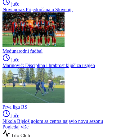
juče
Novi poraz Prijedorčana u Sloveniji
Međunarodni fudbal
juče
Marinović: Disciplina i hrabrost ključ za uspjeh
Prva liga RS
juče
Nikola Bjeloš golom sa centra najavio novu sezonu
Pogledaj više
Tifo Club