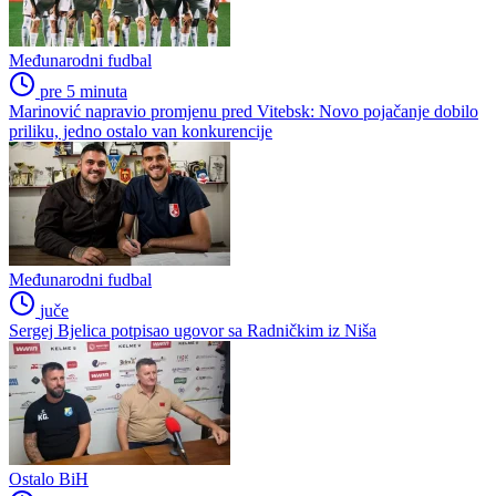
Međunarodni fudbal
pre 5 minuta
Marinović napravio promjenu pred Vitebsk: Novo pojačanje dobilo
priliku, jedno ostalo van konkurencije
Međunarodni fudbal
juče
Sergej Bjelica potpisao ugovor sa Radničkim iz Niša
Ostalo BiH