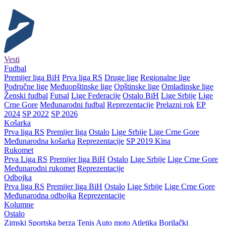
Vesti
Fudbal
Premijer liga BiH
Prva liga RS
Druge lige
Regionalne lige
Područne lige
Međuopštinske lige
Opštinske lige
Omladinske lige
Ženski fudbal
Futsal
Lige Federacije
Ostalo BiH
Lige Srbije
Lige
Crne Gore
Međunarodni fudbal
Reprezentacije
Prelazni rok
EP
2024
SP 2022
SP 2026
Košarka
Prva liga RS
Premijer liga
Ostalo
Lige Srbije
Lige Crne Gore
Međunarodna košarka
Reprezentacije
SP 2019 Kina
Rukomet
Prva Liga RS
Premijer liga BiH
Ostalo
Lige Srbije
Lige Crne Gore
Međunarodni rukomet
Reprezentacije
Odbojka
Prva liga RS
Premijer liga BiH
Ostalo
Lige Srbije
Lige Crne Gore
Međunarodna odbojka
Reprezentacije
Kolumne
Ostalo
Zimski
Sportska berza
Tenis
Auto moto
Atletika
Borilački