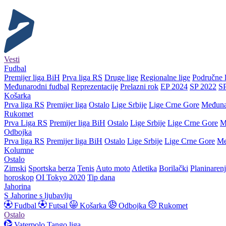
Vesti
Fudbal
Premijer liga BiH
Prva liga RS
Druge lige
Regionalne lige
Područne l
Međunarodni fudbal
Reprezentacije
Prelazni rok
EP 2024
SP 2022
S
Košarka
Prva liga RS
Premijer liga
Ostalo
Lige Srbije
Lige Crne Gore
Međuna
Rukomet
Prva Liga RS
Premijer liga BiH
Ostalo
Lige Srbije
Lige Crne Gore
M
Odbojka
Prva liga RS
Premijer liga BiH
Ostalo
Lige Srbije
Lige Crne Gore
Me
Kolumne
Ostalo
Zimski
Sportska berza
Tenis
Auto moto
Atletika
Borilački
Planinaren
horoskop
OI Tokyo 2020
Tip dana
Jahorina
S Jahorine s ljubavlju
Fudbal
Futsal
Košarka
Odbojka
Rukomet
Ostalo
Vaterpolo
Tango liga