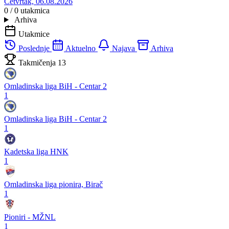
Četvrtak, 06.08.2026
0 / 0
utakmica
Arhiva
Utakmice
Poslednje
Aktuelno
Najava
Arhiva
Takmičenja
13
Omladinska liga BiH - Centar 2
1
Omladinska liga BiH - Centar 2
1
Kadetska liga HNK
1
Omladinska liga pionira, Birač
1
Pioniri - MŽNL
1