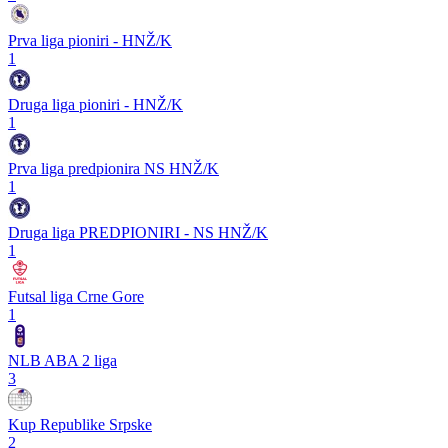
Prva liga pioniri - HNŽ/K
1
Druga liga pioniri - HNŽ/K
1
Prva liga predpionira NS HNŽ/K
1
Druga liga PREDPIONIRI - NS HNŽ/K
1
Futsal liga Crne Gore
1
NLB ABA 2 liga
3
Kup Republike Srpske
2