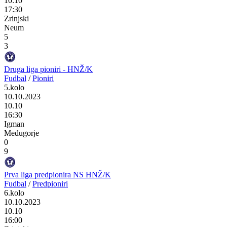
10.10
17:30
Zrinjski
Neum
5
3
Druga liga pioniri - HNŽ/K
Fudbal
/
Pioniri
5.kolo
10.10.2023
10.10
16:30
Igman
Međugorje
0
9
Prva liga predpionira NS HNŽ/K
Fudbal
/
Predpioniri
6.kolo
10.10.2023
10.10
16:00