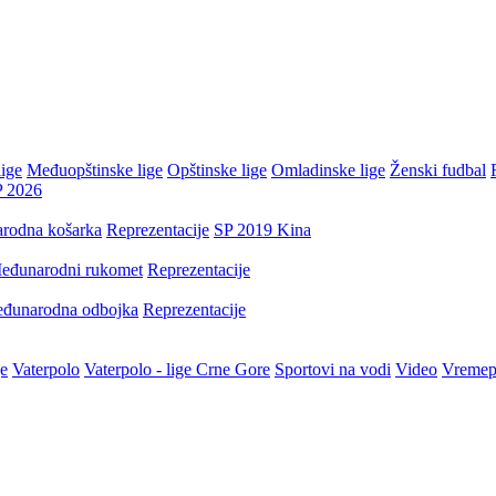
ige
Međuopštinske lige
Opštinske lige
Omladinske lige
Ženski fudbal
P 2026
rodna košarka
Reprezentacije
SP 2019 Kina
eđunarodni rukomet
Reprezentacije
đunarodna odbojka
Reprezentacije
je
Vaterpolo
Vaterpolo - lige Crne Gore
Sportovi na vodi
Video
Vremep