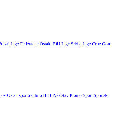
Futsal
Lige Federacije
Ostalo BiH
Lige Srbije
Lige Crne Gore
lov
Ostali sportovi
Info BET
Naš stav
Promo Sport
Sportski