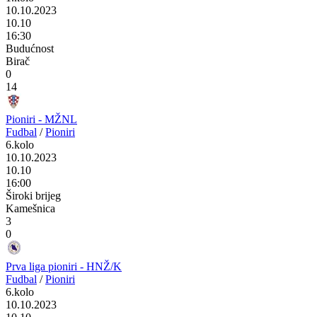
10.10.2023
10.10
16:30
Budućnost
Birač
0
14
Pioniri - MŽNL
Fudbal
/
Pioniri
6.kolo
10.10.2023
10.10
16:00
Široki brijeg
Kamešnica
3
0
Prva liga pioniri - HNŽ/K
Fudbal
/
Pioniri
6.kolo
10.10.2023