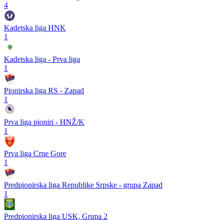
4
Kadetska liga HNK
1
Kadetska liga - Prva liga
1
Pionirska liga RS - Zapad
1
Prva liga pioniri - HNŽ/K
1
Prva liga Crne Gore
1
Predpionirska liga Republike Srpske - grupa Zapad
1
Predpionirska liga USK, Grupa 2