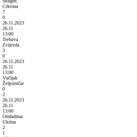
Skugrić
Crkvina
7
0
26.11.2023
26.11
13:00
Trebava
Zvijezda
3
0
26.11.2023
26.11
13:00
Vučijak
Željezničar
0
2
26.11.2023
26.11
13:00
Omladinac
Ukrina
2
1