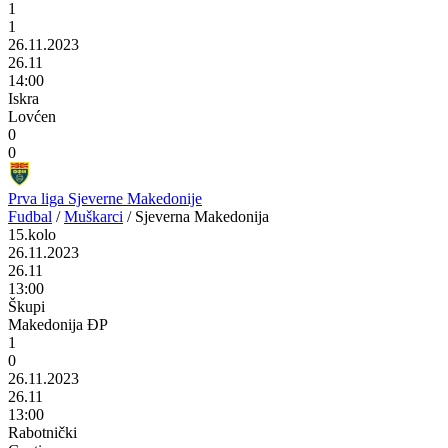
1
1
26.11.2023
26.11
14:00
Iskra
Lovćen
0
0
Prva liga Sjeverne Makedonije
Fudbal
/
Muškarci
/
Sjeverna Makedonija
15.kolo
26.11.2023
26.11
13:00
Škupi
Makedonija ĐP
1
0
26.11.2023
26.11
13:00
Rabotnički