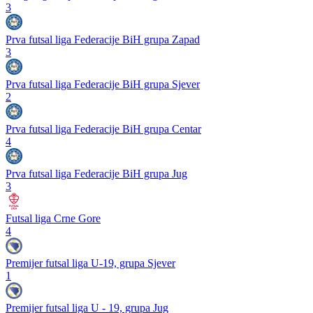
3
Prva futsal liga Federacije BiH grupa Zapad
3
Prva futsal liga Federacije BiH grupa Sjever
2
Prva futsal liga Federacije BiH grupa Centar
4
Prva futsal liga Federacije BiH grupa Jug
3
Futsal liga Crne Gore
4
Premijer futsal liga U-19, grupa Sjever
1
Premijer futsal liga U - 19, grupa Jug