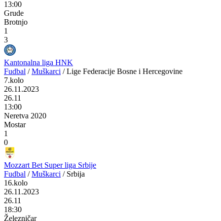
13:00
Grude
Brotnjo
1
3
Kantonalna liga HNK
Fudbal
/
Muškarci
/
Lige Federacije Bosne i Hercegovine
7.kolo
26.11.2023
26.11
13:00
Neretva 2020
Mostar
1
0
Mozzart Bet Super liga Srbije
Fudbal
/
Muškarci
/
Srbija
16.kolo
26.11.2023
26.11
18:30
Železničar