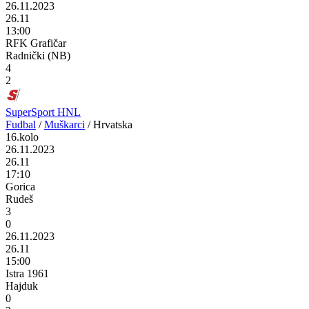
26.11.2023
26.11
13:00
RFK Grafičar
Radnički (NB)
4
2
SuperSport HNL
Fudbal
/
Muškarci
/
Hrvatska
16.kolo
26.11.2023
26.11
17:10
Gorica
Rudeš
3
0
26.11.2023
26.11
15:00
Istra 1961
Hajduk
0