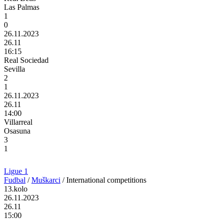
Las Palmas
1
0
26.11.2023
26.11
16:15
Real Sociedad
Sevilla
2
1
26.11.2023
26.11
14:00
Villarreal
Osasuna
3
1
Ligue 1
Fudbal
/
Muškarci
/
International competitions
13.kolo
26.11.2023
26.11
15:00