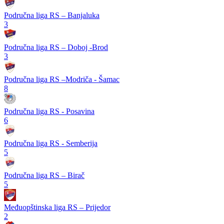
Područna liga RS – Banjaluka
3
Područna liga RS – Doboj -Brod
3
Područna liga RS –Modriča - Šamac
8
Područna liga RS - Posavina
6
Područna liga RS - Semberija
5
Područna liga RS – Birač
5
Međuopštinska liga RS – Prijedor
2