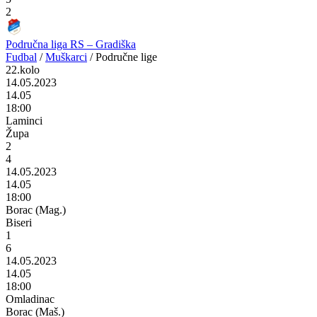
2
Područna liga RS – Gradiška
Fudbal
/
Muškarci
/
Područne lige
22.kolo
14.05.2023
14.05
18:00
Laminci
Župa
2
4
14.05.2023
14.05
18:00
Borac (Mag.)
Biseri
1
6
14.05.2023
14.05
18:00
Omladinac
Borac (Maš.)