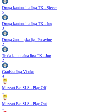
Druga kantonalna liga TK - Sjever
5
Druga kantonalna liga TK - Jug
3
Druga županijska liga Posavine
2
Treća kantonalna liga TK - Jug
2
Gradska liga Visoko
4
Mozzart Bet SLS - Play Off
1
Mozzart Bet SLS - Play Out
1