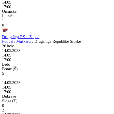
14.05
17:00
Omarska
Ljubić
1
0
Druga liga RS – Zapad
Fudbal
/
Muškarci
/
Druga liga Republike Srpske
26.kolo
14.05.2023
14.05
17:00
Brdo
Borac (Š)
5
1
14.05.2023
14.05
17:00
Dubrave
Sloga (T)
0
2