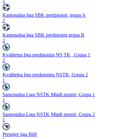
1
Kantonalna liga SBK predpioniri, grupa A
2
Kantonalna liga SBK predpioniri,grupa B
2
Kvalitetna liga predpionira NS TK , Grupa 1
2
Kvalitetna liga predpionira NSTK, Grupa 2
1
Samostalna Liga NSTK Mlađi pioniri ,Grupa 1
1
Samostalna Liga NSTK Mlađi pioniri ,Grupa 2
1
Premijer liga BiH