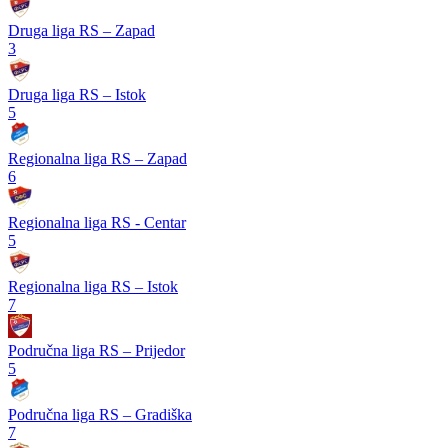
Druga liga RS – Zapad
3
Druga liga RS – Istok
5
Regionalna liga RS – Zapad
6
Regionalna liga RS - Centar
5
Regionalna liga RS – Istok
7
Područna liga RS – Prijedor
5
Područna liga RS – Gradiška
7