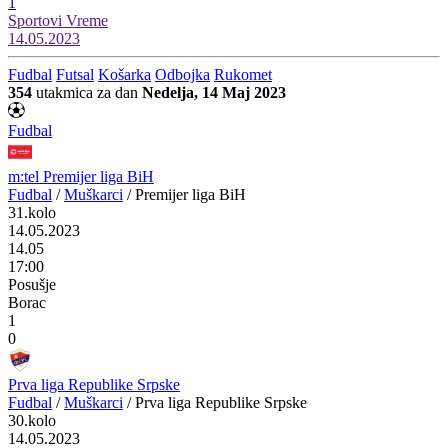
1
Sportovi
Vreme
14.05.2023
Fudbal
Futsal
Košarka
Odbojka
Rukomet
354
utakmica za dan
Nedelja, 14 Maj 2023
Fudbal
m:tel Premijer liga BiH
Fudbal
/
Muškarci
/
Premijer liga BiH
31.kolo
14.05.2023
14.05
17:00
Posušje
Borac
1
0
Prva liga Republike Srpske
Fudbal
/
Muškarci
/
Prva liga Republike Srpske
30.kolo
14.05.2023