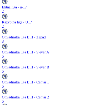
Elitna liga - u-17
2
Razvojna liga - U17
2
Omladinska liga BiH - Zapad
3
Omladinska liga BiH - Sjever A
5
Omladinska liga BiH - Sjever B
5
Omladinska liga BiH - Centar 1
5
Omladinska liga BiH - Centar 2
5