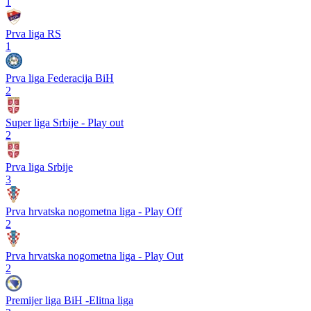
1
Prva liga RS
1
Prva liga Federacija BiH
2
Super liga Srbije - Play out
2
Prva liga Srbije
3
Prva hrvatska nogometna liga - Play Off
2
Prva hrvatska nogometna liga - Play Out
2
Premijer liga BiH -Elitna liga