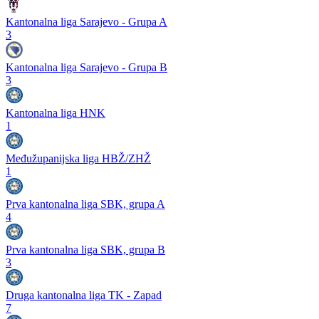
Kantonalna liga Sarajevo - Grupa A
3
Kantonalna liga Sarajevo - Grupa B
3
Kantonalna liga HNK
1
Međužupanijska liga HBŽ/ZHŽ
1
Prva kantonalna liga SBK, grupa A
4
Prva kantonalna liga SBK, grupa B
3
Druga kantonalna liga TK - Zapad
7