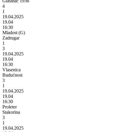
Glasinac 1936
4
1
19.04.2025
19.04
16:30
Mladost (G)
Zadrugar
1
3
19.04.2025
19.04
16:30
Vlasenica
Budućnost
3
1
19.04.2025
19.04
16:30
Proleter
Stakorina
3
1
19.04.2025