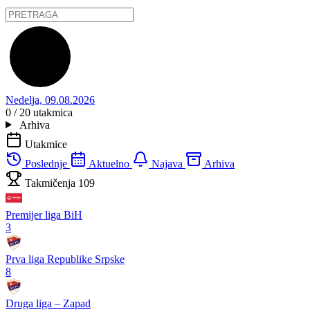
Nedelja, 09.08.2026
0 / 20
utakmica
Arhiva
Utakmice
Poslednje
Aktuelno
Najava
Arhiva
Takmičenja
109
Premijer liga BiH
3
Prva liga Republike Srpske
8
Druga liga – Zapad