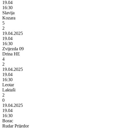
19.04
16:30
Slavija
Kozara
5
2
19.04.2025
19.04
16:30
Zvijezda 09
Drina HE
4
2
19.04.2025
19.04
16:30
Leotar
Laktaši
2
0
19.04.2025
19.04
16:30
Borac
Rudar Prijedor