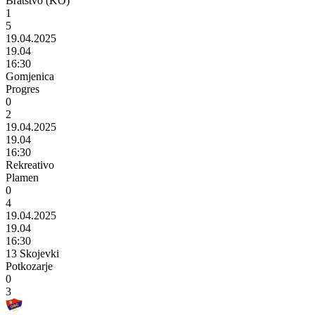
Bratstvo (KO)
1
5
19.04.2025
19.04
16:30
Gomjenica
Progres
0
2
19.04.2025
19.04
16:30
Rekreativo
Plamen
0
4
19.04.2025
19.04
16:30
13 Skojevki
Potkozarje
0
3