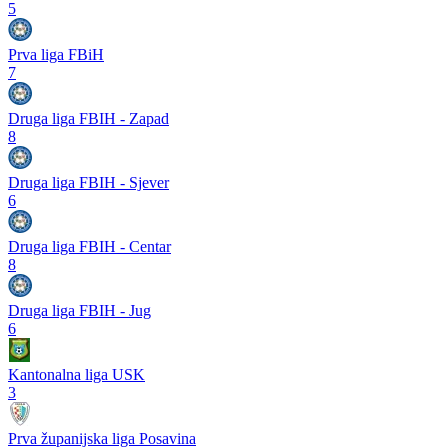
5
Prva liga FBiH
7
Druga liga FBIH - Zapad
8
Druga liga FBIH - Sjever
6
Druga liga FBIH - Centar
8
Druga liga FBIH - Jug
6
Kantonalna liga USK
3
Prva županijska liga Posavina