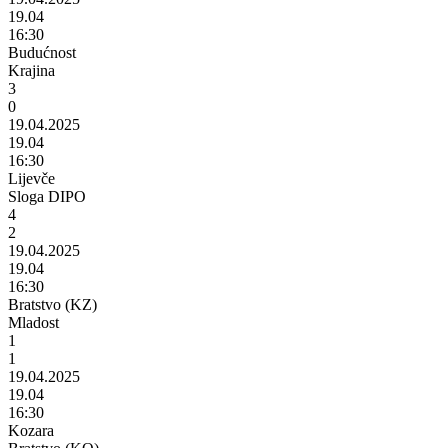
19.04
16:30
Budućnost
Krajina
3
0
19.04.2025
19.04
16:30
Lijevče
Sloga DIPO
4
2
19.04.2025
19.04
16:30
Bratstvo (KZ)
Mladost
1
1
19.04.2025
19.04
16:30
Kozara